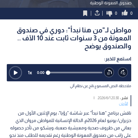
صندوق المعونة الوطنية
0
0
مواطن لـ"من هنا نبدأ": دوري في صندوق
المعونة من 3 سنوات ثابت عند 10 الآف ..
والصندوق يوضح
استمع للخبر:
1
x
0:00
ملاحظة: النص المسموع ناتج عن نظام آلي
نشر :
20:38 2026/6/1
|
الأردن
ناقش برنامج "هنا نبدأ" عبر شاشة "رؤيا"، يوم الإثنين، الأول من
حزيران/ يونيو لعام 2026م، الحالة الإنسانية للمواطن مروان الذي
يعاني من ظروف صحية ومعيشية صعبة، ويشكو من تأخر حصوله
على راتب من صندوق المعونة الوطنية رغم تقديمه للطلب منذ نحو