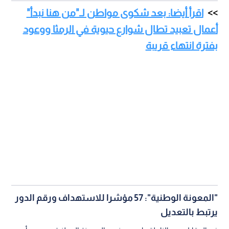
"المعونة الوطنية": 57 مؤشرا للاستهداف ورقم الدور
يرتبط بالتعديل
في المقابل، بين الناطق باسم صندوع المعونة الوطنية، محمود أبو
حشيشة، أن برنامج الدعم النقدي الموحد يعمل وفق معادلة
استهداف دقيقة تعتمد على 57 مؤشرا (مثل طبيعة السكن، الوضع
الصحي لرب الأسرة، وتعليم الأبناء).
وأوضح أبو حشيشة أن طلب المواطن مروان عند تقديمه للمرة
الأولى تم رفضه؛ لأن بيانات الأسرة حينها كانت تشير إلى وجود دخل
للزوجة بقيمة 280 دينارا، بالإضافة إلى دخل أحد الأبناء (قبل زواجه)
الذي كان يبلغ 310 دنانير، مما جعل إجمالي دخل الأسرة يتجاوز حد
الاستحقاق.
وعن رقم الدور (10 آلاف)، أكد الناطق الرسمي أن هذا الرقم يبدأ
حسابه تلقائيا من تاريخ تعديل الطلب وليس من تاريخ التسجيل
الأول، حيث كان الطلب مرفوضا قبل عام، وتمت إعادة حساب الدور