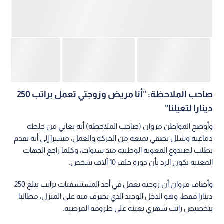
المعنية يكون الرد بأن دوره خلف 10 آلاف شخص.
وأضاف مروان أن زوجته تعمل في أحد المستشفيات براتب يبلغ 250
دينارا فقط، وهو الدخل الوحيد الذي تصرف منه على المنزل، مطالبا
بتخصيص راتب شهري يعينه على ظروفه المرضية.
اقرأ أيضا: بعد شكوى مواطن لـ"من هنا نبدأ"
أعمال تعبيد تطال شوارع حيوية في الرمثا ووعود
بفترة انتهاء قريبة