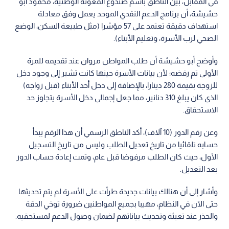
بعد التعديل.
وأشار إلى أن هنالك بيانات جديدة طرأت على الأسرة لم يتم تحديثها
حتى الآن في النظام، مهيبا بجميع المواطنين ضرورة توخي الدقة
والحذر عند تعبئة وتحديث بياناتهم لضمان وصول الدعم لمستحقيه.
صندوق المعونة الوطني
الفقر
الراتب
صندوق المعونة الوطنية
اقرأ أيضاً
صندوق المعونة الوطنية يبدأ صرف
"المعونة الوطنية" يوضح 
المستحقات قبل عيد الفطر
"المنزل المتهالك" بعد ع
برنامج "من هنا نبدأ"