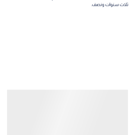
ثلاث سنوات ونصف.
صاحب الملاحظة: "أنا مريض وزوجتي تعمل براتب 250
دينارا لتعيلنا"
وأوضح المواطن مروان (صاحب الملاحظة) أنه يعاني من جلطة
دماغية وشلل نصفي يمنعه من الحركة والعمل، مشيرا إلى أنه تقدم
بطلب لصندوع المعونة الوطنية منذ سنوات، وكلما راجع الجهات