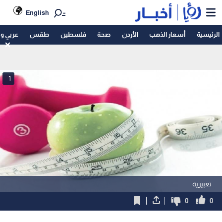
English
الرئيسية
أسعار الذهب
الأردن
صحة
فلسطين
طقس
عربي و
1
تعبيرية
0
0