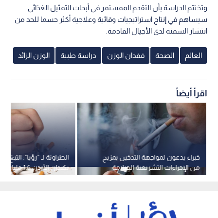
وتختتم الدراسة بأن التقدم الممستمر في أبحاث التمثيل الغذائي
سيساهم في إنتاج استراتيجيات وقائية وعلاجية أكثر حسما للحد من
انتشار السمنة لدى الأجيال القادمة.
العالم
الصحة
فقدان الوزن
دراسة طبية
الوزن الزائد
اقرأ أيضاً
خبراء يدعون لمواجهة التدخين بمزيج
الطراونة لـ "رؤيا": التبغ وال
من الإجراءات التشريعية الصارمة
والدعم الاجتماعي
وفاة سنويا