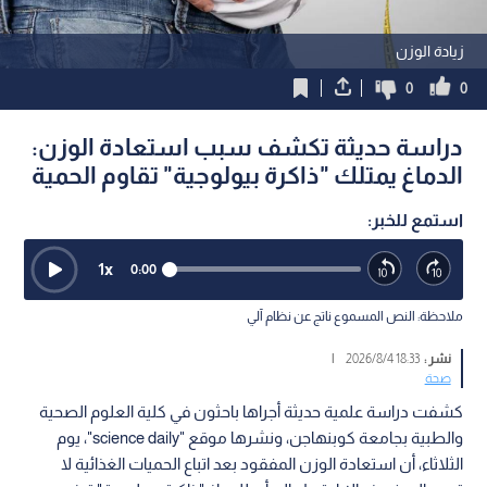
زيادة الوزن
0
0
دراسة حديثة تكشف سبب استعادة الوزن:
الدماغ يمتلك "ذاكرة بيولوجية" تقاوم الحمية
استمع للخبر:
1
x
0:00
ملاحظة: النص المسموع ناتج عن نظام آلي
نشر :
18:33 2026/8/4
|
صحة
كشفت دراسة علمية حديثة أجراها باحثون في كلية العلوم الصحية
والطبية بجامعة كوبنهاجن، ونشرها موقع "science daily"، يوم
الثلاثاء، أن استعادة الوزن المفقود بعد اتباع الحميات الغذائية لا