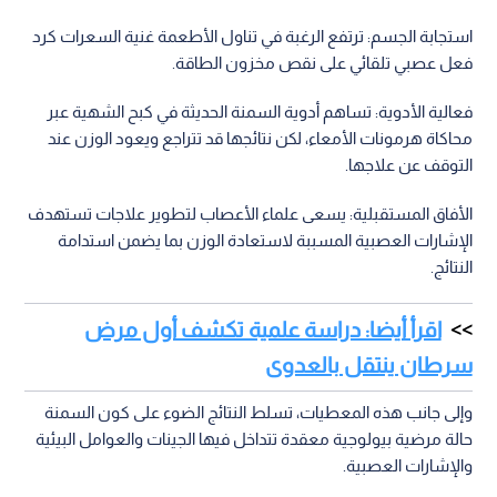
استجابة الجسم: ترتفع الرغبة في تناول الأطعمة غنية السعرات كرد
فعل عصبي تلقائي على نقص مخزون الطاقة.
فعالية الأدوية: تساهم أدوية السمنة الحديثة في كبح الشهية عبر
محاكاة هرمونات الأمعاء، لكن نتائجها قد تتراجع ويعود الوزن عند
التوقف عن علاجها.
الأفاق المستقبلية: يسعى علماء الأعصاب لتطوير علاجات تستهدف
الإشارات العصبية المسببة لاستعادة الوزن بما يضمن استدامة
النتائج.
اقرأ أيضا: دراسة علمية تكشف أول مرض
سرطان ينتقل بالعدوى
وإلى جانب هذه المعطيات، تسلط النتائج الضوء على كون السمنة
حالة مرضية بيولوجية معقدة تتداخل فيها الجينات والعوامل البيئية
والإشارات العصبية.