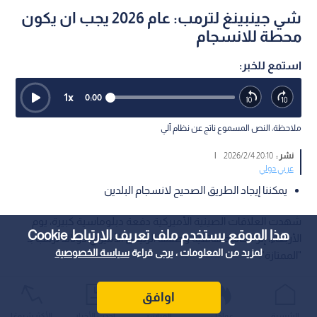
شي جينبينغ لترمب: عام 2026 يجب ان يكون
محطة للانسجام
استمع للخبر:
1
x
0:00
ملاحظة: النص المسموع ناتج عن نظام آلي
نشر :
20:10 2026/2/4
|
عربي دولي
يمكننا إيجاد الطريق الصحيح لانسجام البلدين
شهدت العلاقات الصينية الأميركية دفعة دبلوماسية كبيرة، يوم
هذا الموقع يستخدم ملف تعريف الارتباط Cookie
الأربعاء، إثر مكالمة هاتفية وصفها الرئيس الأميركي دونالد ترمب بـ
لمزيد من المعلومات ، يرجى قراءة
سياسة الخصوصية
"الممتازة".
اوافق
الرئيسية
عواجل
المباشر
أحدث الأخبار
الأكثر شيوعًا