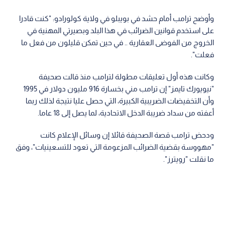
وأوضح ترامب أمام حشد في بويبلو في ولاية كولورادو: "كنت قادرا
على استخدم قوانين الضرائب في هذا البلد وبصيرتي المهنية في
الخروج من الفوضى العقارية .. في حين تمكن قليلون من فعل ما
فعلت".
وكانت هذه أول تعليقات مطولة لترامب منذ قالت صحيفة
"نيويورك تايمز" إن ترامب مني بخسارة 916 مليون دولار في 1995
وأن التخفيضات الضريبية الكبيرة، التي حصل عليا نتيجة لذلك ربما
أعفته من سداد ضريبة الدخل الاتحادية، لما يصل إلى 18 عاما.
ودحض ترامب قصة الصحيفة قائلا إن وسائل الإعلام كانت
"مهووسة بقضية الضرائب المزعومة التي تعود للتسعينيات"، وفق
ما نقلت "رويترز".