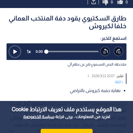
0
0
طارق السكتيوي يقود دفة المنتخب العماني
خلفا لكيروش
استمع للخبر:
1
x
0:00
ملاحظة: النص المسموع ناتج عن نظام آلي
نشر :
20:07 2026/3/22
|
رياضة
نهاية حقبة كيروش بالتراضي
في خطوة وصفت بـ "التصحيحية" لمسار الكرة العمانية، أعلن الاتحاد
هذا الموقع يستخدم ملف تعريف الارتباط Cookie
العماني لكرة القدم، مساء الأحد، عن تعيين المدرب المغربي الشاب
لمزيد من المعلومات ، يرجى قراءة
سياسة الخصوصية
طارق السكتيوي مديرا فنيا للمنتخب الوطني الأول، ليخلف البرتغالي
المخضرم كارلوس كيروش، في قرار جاء تلبية لطموحات الجماهير
العمانية الساعية للعودة إلى منصات التتويج والمنافسة القارية.