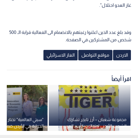
غاز العدو احتلال".
وقد بلغ عدد الذين اعلنوا رغبتهم بالانضمام الى الفعالية قرابة الـ 500
شخص من المشتركين في الصفحة.
الاردن
مواقع التواصل
الغاز الاسرائيلي
اقرأ أيضاً
مجموعة شعبان – أرز تايجر تشارك
"سيتي العالمية" تختار لجنة 
الشعب الأردني احتفالات كأس العرب
الدولية في الأردن ضمن تح
في قطر -فيديو
العالمي