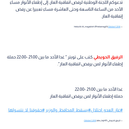
تدعوكم اللجنة الوطنية لرفض اتفاقية الغاز، إلى إطفاء الأنوار مساء
الأحد من الساعة التاسعة وحتى العاشرة مساء تعبيرا عن رفض
إتفاقية العار.
October 1, 2016
— Heba Ali Al_magableh (@hebamag85)
الرفيق الحويطي
كتب على تويتر " غدا الأحد ما بين 21:00 -22:00 حملة
إطفاء الأنوار لمن يرفض اتفاقية العار".
غدا الأحد ما بين 21:00 -22:00
حملة إطفاء الأنوار لمن يرفض اتفاقية العار
#غاز_العدو_احتلال
#يسقط_المحافظ_والوزير
#حقوقنا_لا_نتسولها
— الرفيق الحويطي (@abu_tayh)
October 1, 2016