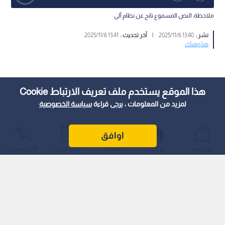
ملاحظة: النص المسموع ناتج عن نظام آلي
نشر :
13:40 2025/11/6
|
آخر تحديث :
13:41 2025/11/6
هنا وهناك
هذا الموقع يستخدم ملف تعريف الارتباط Cookie
لمزيد من المعلومات ، يرجى قراءة
سياسة الخصوصية
اوافق
الرئيسية
عواجل
المباشر
أحدث الأخبار
الأكثر شيوعًا
انطلاقا من التزامها الراسخ في دعم الشعب الفلسطيني، تواصل
دولة الإمارات منذ عامين، عبر عملية "الفارس الشهم"، نهجها