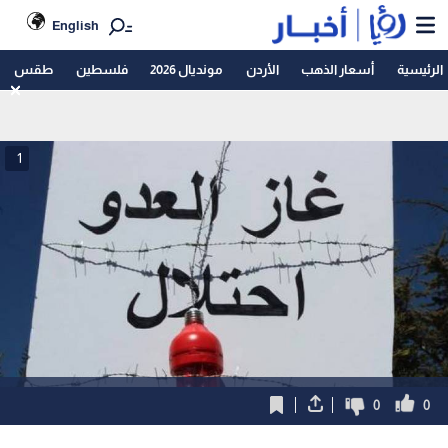
English
الرئيسية
أسعار الذهب
الأردن
مونديال 2026
فلسطين
طقس
1
0
0