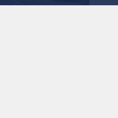
0
0
إقليم الجنوب
استمع للخبر:
ملاحظة: النص المسموع ناتج عن نظام آلي
نشر :
منذ 15 ساعة
|
الأردن