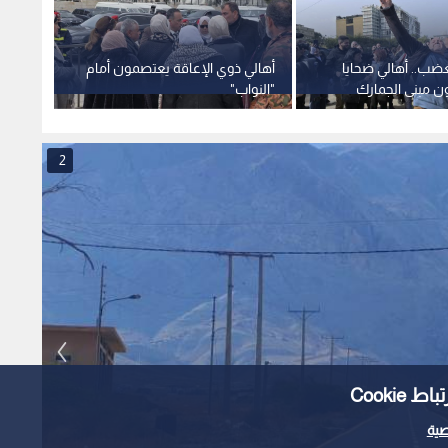
لغضب.. أهالي ضحايا
أهالي ذوي الإعاقة يعتصمون أمام
مزارعو
ن مبنى الجمارك
"النواب"
"الصوا
 "مدعى عليها"
الجديد
في ال
2
Cooki
ية