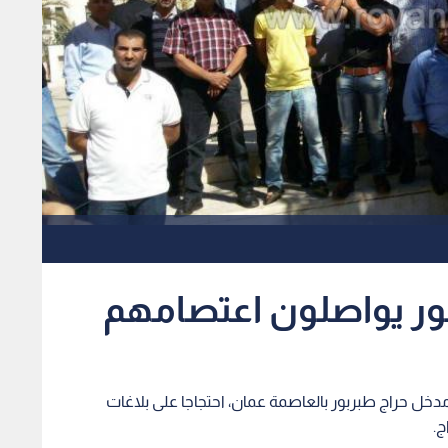
ربور يواصلون اعتصامهم
دخل حراج طبربور بالعاصمة عمان، احتجاجا على بلاغات
ج.