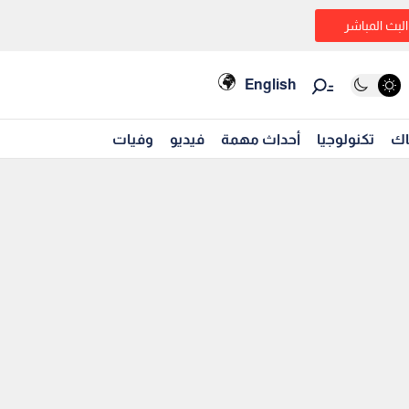
البث المباشر
English
اك
تكنولوجيا
أحداث مهمة
فيديو
وفيات