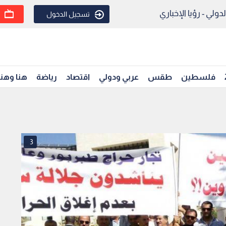
ولي - رؤيا الإخباري
تسجيل الدخول
فلسطين
طقس
عربي ودولي
اقتصاد
رياضة
هنا وهن
3