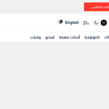
البث المباشر
English
اك
تكنولوجيا
أحداث مهمة
فيديو
وفيات