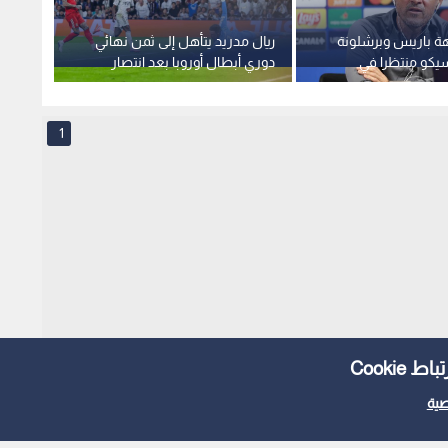
هة باريس وبرشلونة
ريال مدريد يتأهل إلى ثمن نهائي
أتالان
كو منتظرا في
دوري أبطال أوروبا بعد انتصار
ويخطف
ل
درامي على بنفيكا
1
Cooki
ية