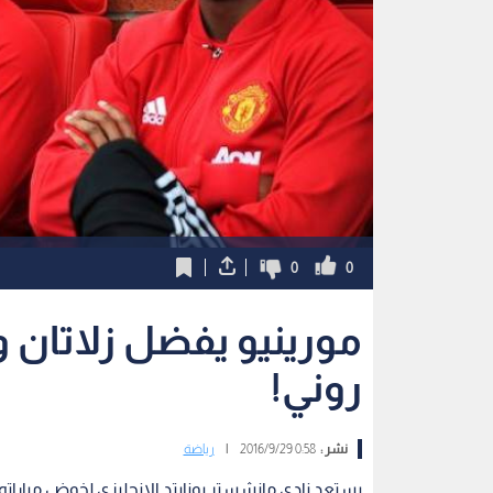
0
0
مورينيو يفضل زلاتان 
روني!
نشر :
0:58 2016/9/29
|
رياضة
يستعد نادي مانشستر يونايتد الإنجليزي لخوض مباراته 