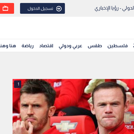
ولي - رؤيا الإخباري
تسجيل الدخول
فلسطين
طقس
عربي ودولي
اقتصاد
رياضة
هنا وهن
1