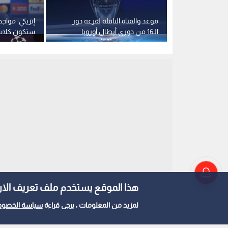
لدو قبل قمة
موعد والقناة الناقلة لقرعة دور
إنريكي: مواج
ميونخ
الـ16 من دوري أبطال أوروبا
ستكون كلاسي
دوري الأبطا
هذا الموقع يستخدم ملف تعريف الارتباط e
لمزيد من المعلومات ، يرجى قراءة
سياسة الخصوص