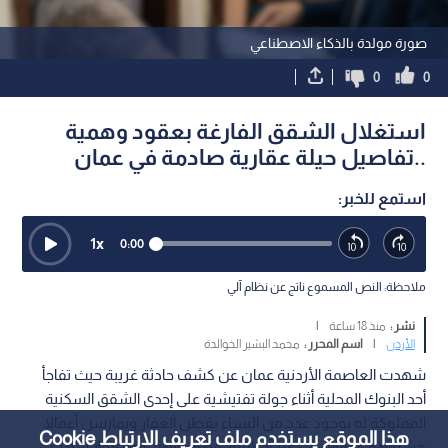
صورة مولدة بالذكاء الاصطناعي
0
0
استغلال الشقق الفارغة بعقود وهمية
..تفاصيل حيلة عقارية صادمة في عمان
استمع للخبر:
1
x
0:00
ملاحظة: النص المسموع ناتج عن نظام آلي
نشر :
منذ 18 ساعة
|
الأردن
|
اسم المحرر :
محمد البشير الخوالدة
شهدت العاصمة الأردنية عمان عن كشف حادثة غريبة حيث تفاجأ
أحد البنوك المحلية أثناء جولة تفتيشية على إحدى الشقق السكنية
المملوكة له بوجود عدد من النساء يقطن العقار ويمارسن أعمالا
هذا الموقع يستخدم ملف تعريف الارتباط Cookie
مشبوهة وممارسات غير أخلاقية، مع ادعائهن دفع إيجار شهري