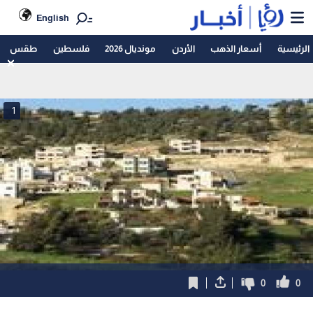
English
الرئيسية
أسعار الذهب
الأردن
مونديال 2026
فلسطين
طقس
1
0
0