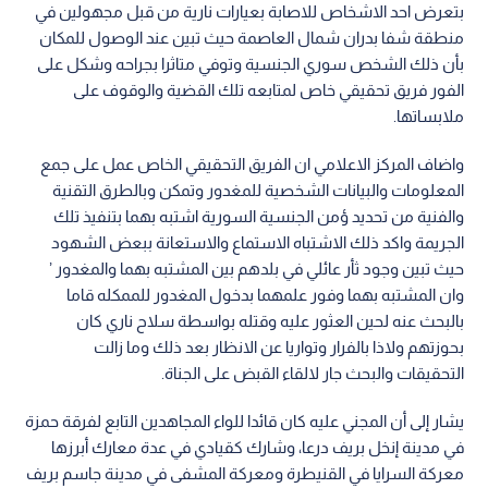
بتعرض احد الاشخاص للاصابة بعيارات نارية من قبل مجهولين في
منطقة شفا بدران شمال العاصمة حيث تبين عند الوصول للمكان
بأن ذلك الشخص سوري الجنسية وتوفي متاثرا بجراحه وشكل على
الفور فريق تحقيقي خاص لمتابعه تلك القضية والوقوف على
ملابساتها.
واضاف المركز الاعلامي ان الفريق التحقيقي الخاص عمل على جمع
المعلومات والبيانات الشخصية للمغدور وتمكن وبالطرق التقنية
والفنية من تحديد ؤمن الجنسية السورية اشتبه بهما بتنفيذ تلك
الجريمة واكد ذلك الاشتباه الاستماع والاستعانة ببعض الشهود
حيث تبين وجود ثأر عائلي في بلدهم بين المشتبه بهما والمغدور ’
وان المشتبه بهما وفور علمهما بدخول المغدور للممكله قاما
بالبحث عنه لحين العثور عليه وقتله بواسطة سلاح ناري كان
بحوزتهم ولاذا بالفرار وتواريا عن الانظار بعد ذلك وما زالت
التحقيقات والبحث جار لالقاء القبض على الجناة.
يشار إلى أن المجني عليه كان قائدا للواء المجاهدين التابع لفرقة حمزة
في مدينة إنخل بريف درعا، وشارك كقيادي في عدة معارك أبرزها
معركة السرايا في القنيطرة ومعركة المشفى في مدينة جاسم بريف