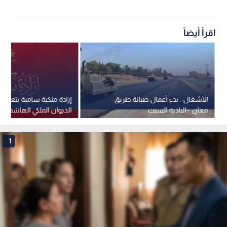
اقرأ أيضاً
الأشغال : بدء أعمال صيانة طريق
إرادة ملكية سامية بتعيين
معان - البادية السبت
الديوان الملكي الهاشمي 
جلالة الملك عضوين في 
القومي
1