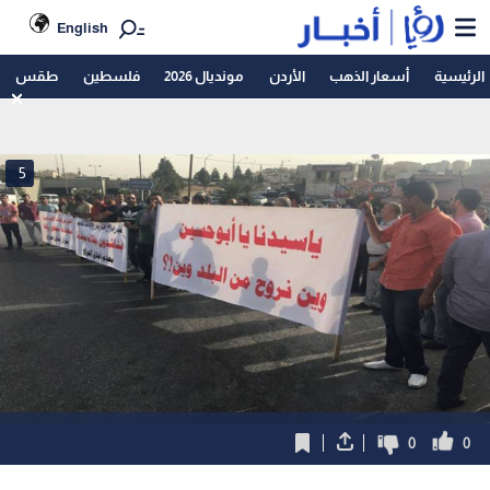
English
الرئيسية
أسعار الذهب
الأردن
مونديال 2026
فلسطين
طقس
5
0
0