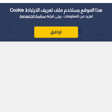
هذا الموقع يستخدم ملف تعريف الارتباط Cookie
لمزيد من المعلومات ، يرجى قراءة
سياسة الخصوصية
اوافق
الرئيسية
عواجل
المباشر
أحدث الأخبار
الأكثر شيوعًا
وتعد هذه الخطوة جزءا من مساعي الشركة لتطوير البنية التحتية
لقطاع النظافة، بما يتواءم مع المعايير العالمية للمدن المستدامة.
منظومة متكاملة تتجاوز التحديث الشكلي
أوضحت الشركة، عبر إعلان رسمي نشرته على منصاتها، أن التطوير
الجديد لا يقتصر على تحديث المظهر الخارجي للحاويات أو الآليات، بل
يمثل تحولا جذريا في "تجربة إدارة النفايات" بالكامل.