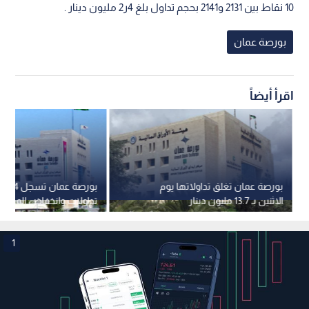
10 نقاط بين 2131 و2141 بحجم تداول بلغ 4ر2 مليون دينار .
بورصة عمان
اقرأ أيضاً
بورصة عمان تغلق تداولاتها يوم
بور
الاثنين بـ 13.7 مليون دينار
تداولات وانخفاض المؤشر ا
3947 نقطة
1