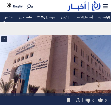
English
الرئيسية
أسعار الذهب
الأردن
مونديال 2026
فلسطين
طقس
1
0
0