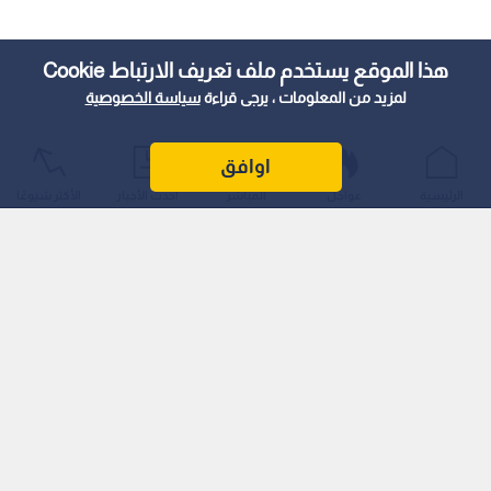
هذا الموقع يستخدم ملف تعريف الارتباط Cookie
لمزيد من المعلومات ، يرجى قراءة
سياسة الخصوصية
اوافق
الرئيسية
عواجل
المباشر
أحدث الأخبار
الأكثر شيوعًا
ومع اتساع قاعدة المتداولين في المملكة وتنوع الأسواق التي صار
الوصول إليها متاحا من شاشة الهاتف، أصبح السؤال عن
أفضل
تطبيق تداول في الاردن
سؤالا تقنيا في جوهره أكثر منه تسويقيا؛
فما يفصل بين تطبيق وآخر يكمن غالبا خلف الكواليس: في سرعة
وصول الأمر إلى السوق، وفي عمق الأدوات التحليلية، وفي قدرة
الواجهة على الصمود لحظة الضغط.
ولهذا تستحق المقارنة أن تبنى على معايير قابلة للقياس لا على
انطباعات عابرة.