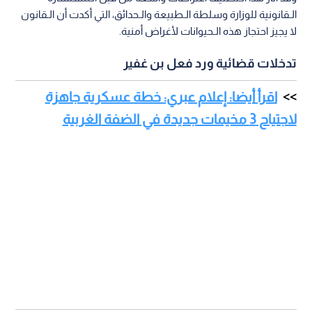
الـقانونية للوزارة وسلطة الـطبيعة والـحدائق، التي أكدت أن الـقانون
لا يجيز احتجاز هذه الـحيوانات لأغراض أمنية.
تدخلات قضائية ورد فعل بن غفير
اقرأ أيضا: إعلام عبري: خطة عسكرية جاهزة
لاجتياح 3 مخيمات جديدة في الضفة الغربية