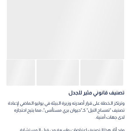
تصنيف قانوني مثير للجدل
وترتكز الـخطة على قرار أصدرته وزيرة الـبيئة في يوليو الـماضي لإعادة
تصنيف "تمساح النيل" كـ"حيوان بري مستأنس"، مما يتيح احتجازه
لدى جهات أمنية.
وقد أثار هذا الـتصنيف اعتراضات واسعة من قبل الـمستشارة