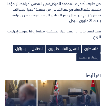
من جانبها، أصدرت الـمحكمة الـمركزية في الـقدس أمرا قضائيا مؤقتا
بتجميد تنفيذ الـمشروع بعد التماس من جمعية "دعوا الـحيوانات
تعيش"، رغم بدء أعمال حفر الـخنادق الـميدانية وتخصيص ميزانية
بلغت 21 مليون شيكل.
فيما انتقد إيتامار بن غفير قرار الـمحكمة، متهما إياها بعرقلة إجراءات
الـردع.
فلسطين
الاسرى الفلسطينيين
الاحتلال
إسرائيل
إيتمار بن غفير
اقرأ أيضاً