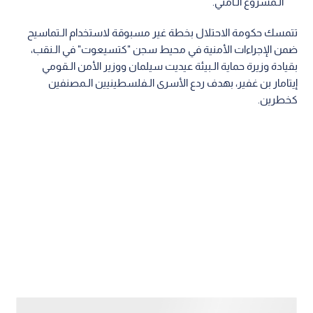
الـمشروع الـأمني.
تتمسك حكومة الاحتلال بخطة غير مسبوقة لاستخدام الـتماسيح
ضمن الإجراءات الأمنية في محيط سجن "كتسيعوت" في الـنقب،
بقيادة وزيرة حماية الـبيئة عيديت سيلمان ووزير الأمن الـقومي
إيتامار بن غفير، بهدف ردع الأسرى الـفلسطينيين الـمصنفين
كخطرين.