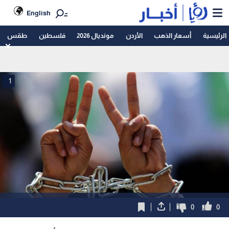
English
الرئيسية
أسعار الذهب
الأردن
مونديال 2026
فلسطين
طقس
1
0
0