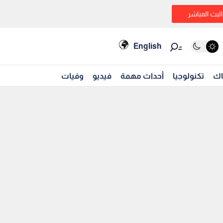
البث المباشر
English
اك
تكنولوجيا
أحداث مهمة
فيديو
وفيات