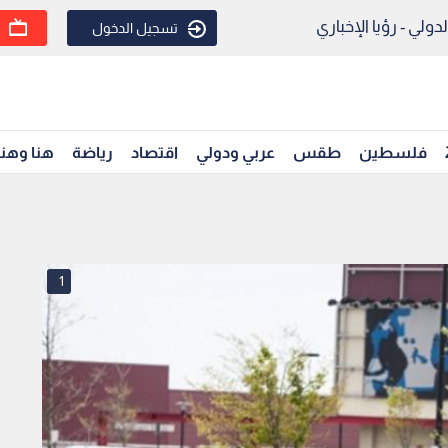
ولي - رؤيا الإخباري
تسجيل الدخول
فلسطين
طقس
عربي ودولي
اقتصاد
رياضة
هنا وهن
1