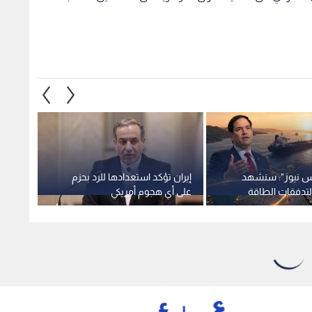
س نيوز": سنشهد
إيران تؤكد استعدادها للرد بحزم
لتدفقات الطاقة
على أي هجوم أمريكي
الإيرا
تماد على مضيق هرمز
ويترك 