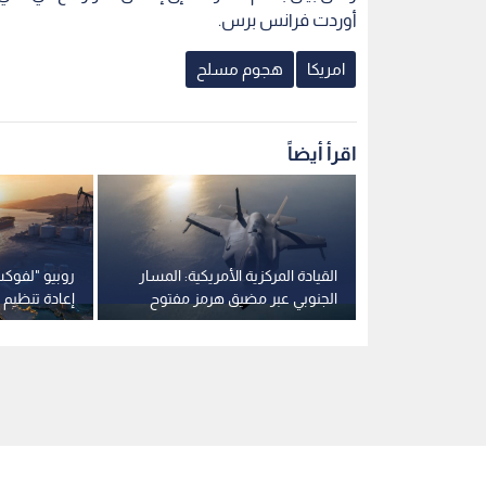
أوردت فرانس برس.
امريكا
هجوم مسلح
اقرأ أيضاً
ل مسلح في
القيادة المركزية الأمريكية: المسار
روبيو "لفوك
 كان يراقب
الجنوبي عبر مضيق هرمز مفتوح
إعادة تنظيم 
ارة الرئيس
والملاحة مستمرة
وتقليص الاع