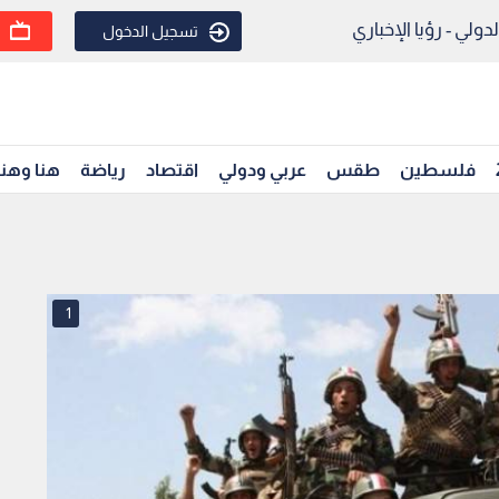
ولي - رؤيا الإخباري
تسجيل الدخول
فلسطين
طقس
عربي ودولي
اقتصاد
رياضة
هنا وهن
1