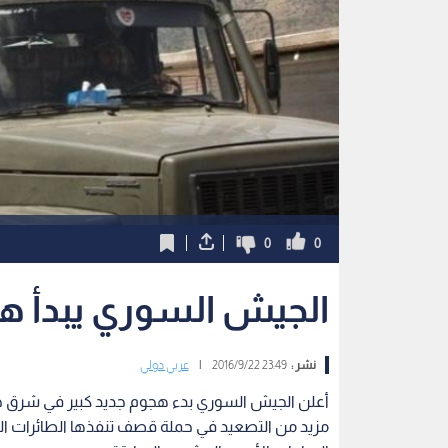
0
0
الجيش السوري يبدأ هج
نشر :
23:49 2016/9/22
|
عربي دولي
أعلن الجيش السوري بدء هجوم جديد كبير في شرق ح
مزيد من التصعيد في حملة قصف تنفذها الطائرات الس