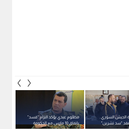
الجيش السوري..
مظلوم عبدي يؤكد التزام "قسد"
الجيش 
تفقد "سد تشرين"
باتفاق 10 مارس مع الحكومة
في ريف
 الفني
السورية
1