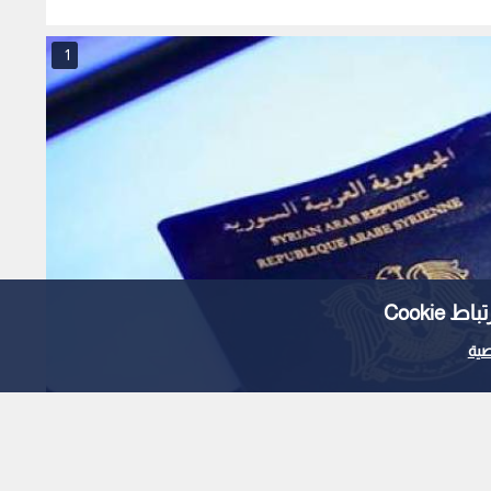
5 ملايين حالة منع سفر صدرت في
Cooki
ية
1
x
0:00