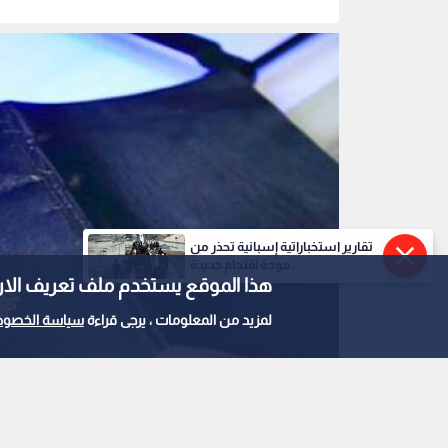
جواز السفر السوري
0
0
تقارير استخباراتية إسبانية تحذر من
سوريا تلغي 
موجة اقتحام جديدة...
هذا الموقع يستخدم ملف تعريف الارتباط e
عهد النظام السابق
لمزيد من المعلومات ، يرجى قراءة
سياسة الخصوص
استمع للخبر: