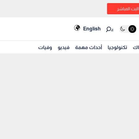
البث المباشر
English
اك
تكنولوجيا
أحداث مهمة
فيديو
وفيات