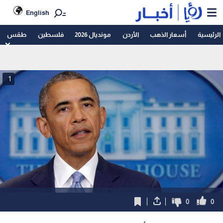
English
الرئيسية
أسعار الذهب
الأردن
مونديال 2026
فلسطين
طقس
1
0
0