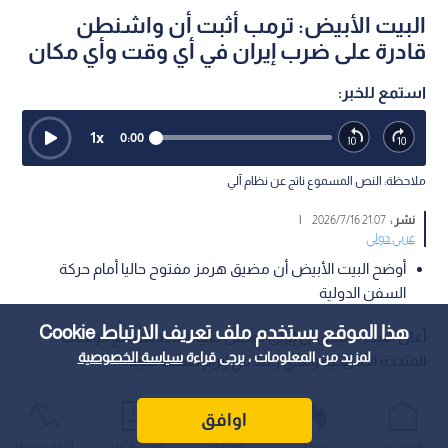
البيت الأبيض: ترمب أثبت أن واشنطن
قادرة على ضرب إيران في أي وقت وأي مكان
استمع للخبر:
1
x
0:00
ملاحظة: النص المسموع ناتج عن نظام آلي
نشر :
21:07 2026/7/16
|
عربي دولي
أوضح البيت الأبيض أن مضيق هرمز مفتوح حاليا أمام حركة
السفن الدولية
هذا الموقع يستخدم ملف تعريف الارتباط Cookie
أعلن البيت الأبيض أن إيران تواصل حاليا المحادثات مع الولايات
لمزيد من المعلومات ، يرجى قراءة
سياسة الخصوصية
المتحدة الأمريكية وتبدي رغبة في إبرام صفقة جديدة.
اوافق
الرئيسية
عواجل
المباشر
أحدث الأخبار
الأكثر شيوعًا