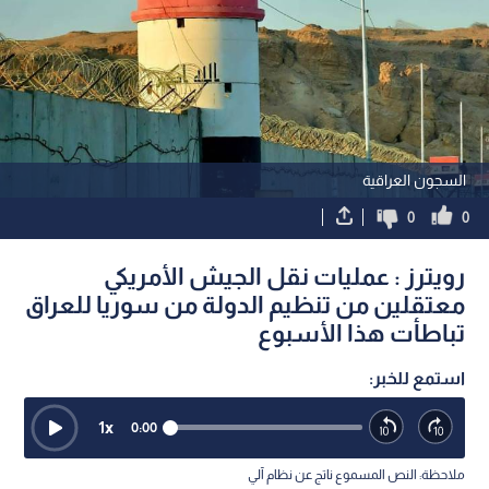
السجون العراقية
0
0
رويترز : عمليات نقل الجيش الأمريكي
معتقلين من تنظيم الدولة من سوريا للعراق
تباطأت هذا الأسبوع
استمع للخبر:
1
x
0:00
ملاحظة: النص المسموع ناتج عن نظام آلي