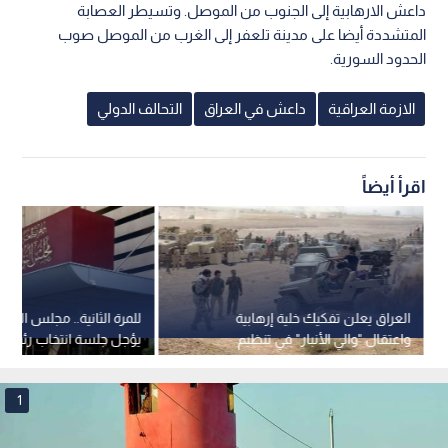
داعش الارهابية إلى الجنوب من الموصل. وتسيطر العصابة
المتشددة أيضا على مدينة تلعفر إلى الغرب من الموصل صوب
الحدود السورية.
الازمة العراقية
داعش في العراق
التحالف الدولي
اقرأ أيضاً
العراق يعلن تفكيك خلية إرهابية
للمرة الثانية.. مجلس النوا
واعتقال "والي الأنبار" في تنظيم
يؤجل جلسة انتخاب رئيس 
داعش
1