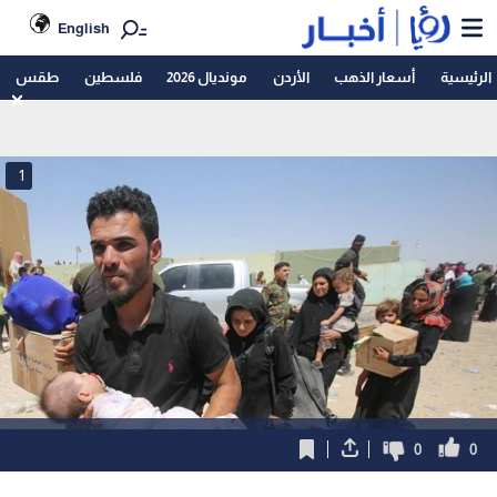
English
الرئيسية
أسعار الذهب
الأردن
مونديال 2026
فلسطين
طقس
1
0
0