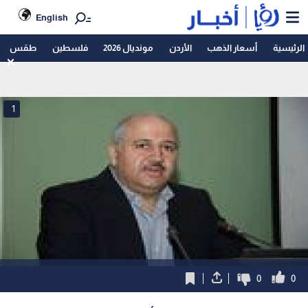
English
الرئيسية
أسعار الذهب
الأردن
مونديال 2026
فلسطين
طقس
1
0
0