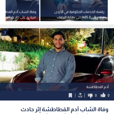
رقمنة الخدمات الحكومية في الأردن
وفاة الشاب آدم القطاطش
ترتفع إلى 85.8% حتى نهاية النصف
مروري على طريق العقبة-ا
الأول من 2026
1
آدم القطاطشة
0
0
وفاة الشاب آدم القطاطشة إثر حادث