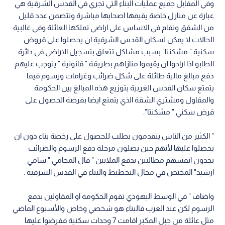
وفي المقابل جميع عمليات البناء التي تجري في القدس الشرقية هي
عبارة عن منازل خاصة يقيمها اصحابها مباشرة وتتضمن عدد قليل
من الشقق وتقام في الاساس على اراضي تملكها العائلة وفي غالبية
الحالات لا يمكن لسكان القدس الشرقية ان يحصلوا على قروض
سكنية " مشكنتا" بسبب مشاكل تتعلق بتسجيل الاراضي في دائرة
الطابو اذا ارادوا ان يقيموا منازلهم بطريقة " قانونية " يتوجب عليهم
دفع مبالغ مالية طائلة على شكل ضرائب وغرامات ورسوم فيما
يتمتع سكان القدس الغربية بتوزيع هذه المبالغ بين الحكومة
والمقاول ومشتري الشقة الذي يتمتع ايضا بفرصة الحصول على
قرض سكني " مشكنتا".
" الكثير من الناس يتقدمون بطلب للحصول على رخصة بناء دون ان
يحصلوا عليها لأنهم حين يصلون مرحلة دفع الرسوم والضرائب
يجدون انفسهم مطالبين بدفع الملايين " قال المحامي " سامي
ارشيد" المختص في مجال التخطيط والبناء في القدس الشرقية .
واضاف " في الوسط اليهودي تقوم الحكومة او المقاولين بدفع
الرسوم لكن عند العرب فالبناء هو شخصي وخاص والأسبوع الماضي
مثل عائلة من جبل المكبر اقامت 7 وحدات سكنية ففرضوا عليها