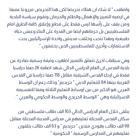
واضافت " لا شك ان هناك تحريضا لكن هذا التحريض مزروعا عميقا
في ارضية التمييز والإهمال والظلم والحرمان وتقوم سياسة البلدية
ومن يقف على رأسها ليس فقط على قطع وإغلاق كافة الطرق امام
الفلسطينيين بل حرمانهم ايضا من القدرة على البناء وعيش حياة
طبيعية وبهذا نتجت وخلقت مدينتين واحدة للإسرائيليين يحث
الاستثمارات وأخرى للفلسطينيين الذين يختنقون ".
وفي سياقات اخرى تتعلق بالتمييز اظهرت وثيقة رسمية صادرة عن
بلدية القدس ان العام الدراسي الحالي شهد اضافة 26 صفا دراسيا
فقط في ارجاء القدس الشرقية مقابل 118 صفا دراسيا في القدس
الغربية بينها 84 للتعليم الديني " حريديم" وذلك رغم ان الوسط
العربي هو الاكبر من بين اوساط التعليم الثلاثة وفقا للتقسيمة
الاسرائيلية وهي " الوسط الحريدي والوسط الحكومي والعربي " .
يتلقى خلال العام الدراسي الحالي 103 الف طالب فلسطيني من
سكان القدس المحتلة تعليمهم في مدراس المدينة المحتلة مقابل
98 الف طالب يهودي متدين " حريديم " و 63 الف طالب يتلقون
تعليمهم في المدارس الرسمية " الحكومية ".