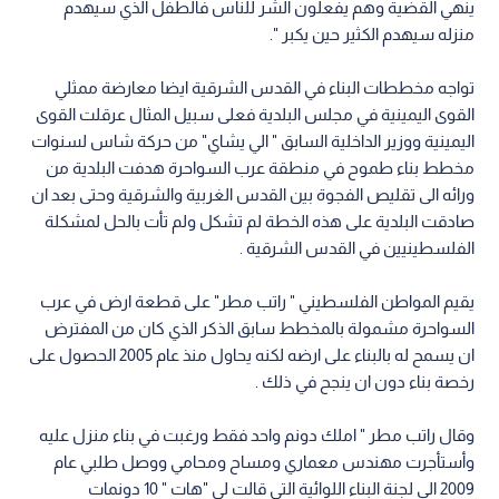
ينهي القضية وهم يفعلون الشر للناس فالطفل الذي سيهدم
منزله سيهدم الكثير حين يكبر ".
تواجه مخططات البناء في القدس الشرقية ايضا معارضة ممثلي
القوى اليمينية في مجلس البلدية فعلى سبيل المثال عرقلت القوى
اليمينية ووزير الداخلية السابق " الي يشاي" من حركة شاس لسنوات
مخطط بناء طموح في منطقة عرب السواحرة هدفت البلدية من
ورائه الى تقليص الفجوة بين القدس الغربية والشرقية وحتى بعد ان
صادقت البلدية على هذه الخطة لم تشكل ولم تأت بالحل لمشكلة
الفلسطينيين في القدس الشرقية .
يقيم المواطن الفلسطيني " راتب مطر" على قطعة ارض في عرب
السواحرة مشمولة بالمخطط سابق الذكر الذي كان من المفترض
ان يسمح له بالبناء على ارضه لكنه يحاول منذ عام 2005 الحصول على
رخصة بناء دون ان ينجح في ذلك .
وقال راتب مطر " املك دونم واحد فقط ورغبت في بناء منزل عليه
وأستأجرت مهندس معماري ومساح ومحامي ووصل طلبي عام
2009 الى لجنة البناء اللوائية التي قالت لي "هات " 10 دونمات