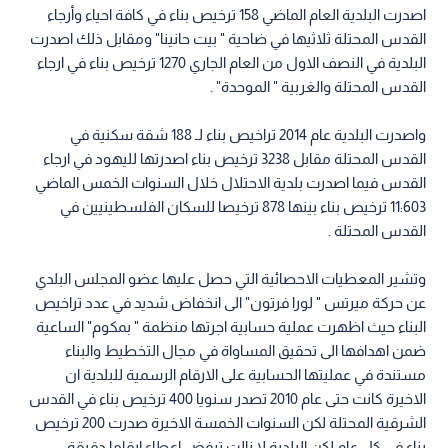
اصدرت البلدية العام الماضي 158 ترخيص بناء في كافة احياء وأرجاء
القدس المحتلة ثلاثيها في ضاحية " بيت حانينا" ومقابل ذلك اصدرت
البلدية في النصف الاول من العام الجاري 1270 ترخيص بناء في ارجاء
القدس المحتلة والغربية " الموحدة" .
واصدرت البلدية عام 2014 تراخيص بناء لـ 188 شقة سكنية في
القدس المحتلة مقابل 3238 ترخيص بناء اصدرتها لليهود في ارجاء
القدس فيما اصدرت بلدية الاحتلال خلال السنوات الخمس الماضي
11:603 ترخيص بناء بينها 878 ترخيصا للسكان الفلسطينيين في
القدس المحتلة .
وتشير المعطيات الاحصائية التي حصل عليها عضو المجلس البلدي
عن حركة ميرتس " لورا فرتون" الى انخفاض شديد في عدد تراخيص
البناء حيث اظهرت عملية حسابية اجرتها منظمة " بمكوم" الساعية
ضمن اهدافها الى تحقيق المساواة في مجال التخطيط والبناء
مستندة في عمليتها الحسابية على الارقام الرسمية للبلدية ان
الاخيرة كانت حتى عام 2010 تصدر سنويا 400 ترخيص بناء في القدس
الشرقية المحتلة لكن السنوات الخمسة الاخيرة صدرت 200 ترخيص
بناء في كل عام لكن البلدية لا زالت ترفض اعطاء ارقاما دقيقة .