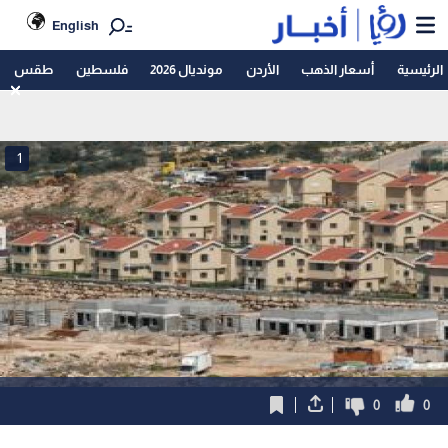
English
الرئيسية
أسعار الذهب
الأردن
مونديال 2026
فلسطين
طقس
1
0
0