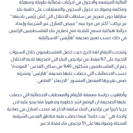
المالية المرتفعه والدخول في اجراءات قضائية طويلة ومنهكة
ومكلفة وصولا حد دخول السجون والمعتقلات على خلفية بناء
منازلها دون تصريح من سلطات الاحتلال التي اعلن رئيس بلديتها "
نير بركات" اكثر من مرة نيته " تبييض المنازل غير الشرعية وإعداد
خرائط هيكلية تسمح للبلدية منح تصاريح بناء للفلسطينيين الراغبين
في ذلك حسب تعبير صحيفة "هأرتس" الاسرائيلية.
وتتحدث الارقام لغة اخرى حيث حصل الفلسطينيون خلال السنوات
الاخيرة على 7% فقط من تراخيص البناء التي اصدرتها بلدية الاحتلال
رغم ان الفلسطينيين يشكلون 40% من سكان القدس " الموحدة"
حسب الاحصائيات التي حصلت عليها صحيفة "هارتس" ونشرته
ضمن تقريرها المفصل المنشور " الاربعاء " الماضي .
وأظهرت دراسة معمقة للأرقام والمعطيات الاحصائية التي حصلت
عليها الصحيفة ان الوضع اشد خطورة وتدهورا مما يبدو عليه لان
جزءا كبيرا من تراخيص البناء سابقة الذكر قد منحت لمنازل في ضاحية
واحدة هي " بيت حانينا" فيما حصلت بقية مناطق القدس الشرقية
المحتلة وضواحيها على 51 ترخيص بناء فقط لا غير .