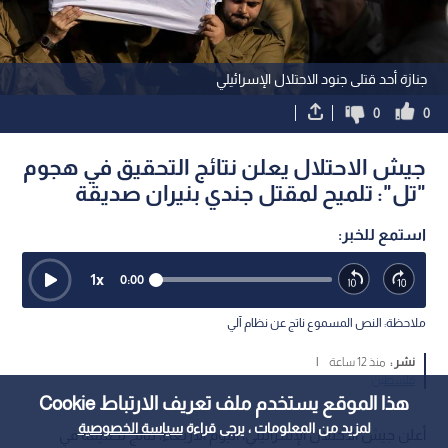
جنازة أحد قتلى جنود الاحتلال الإسرائيلي
0
0
جيش الاحتلال يعلن نتائج التحقيق في هجوم
"تل": تلميح لمقتل جندي بنيران صديقة
استمع للخبر:
1
x
0:00
ملاحظة: النص المسموع ناتج عن نظام آلي
نشر :
منذ 12 ساعة
|
فلسطين
هذا الموقع يستخدم ملف تعريف الارتباط Cookie
لمزيد من المعلومات ، يرجى قراءة
سياسة الخصوصية
أعلن جيش الاحتلال الإسرائيلي، اليوم الأربعاء، نتائج تحقيقه في