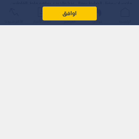
ملابسات مقتل الضابط يوفال عزرا والجندي بنياهو ملط، القاطنين
في بؤرة "حفات غلعاد" الاستيطانية، خلال اقتحام مجموعة كبيرة من
اوافق
المستوطنين لبلدة تل غربي نابلس في الخامس والعشرين من
الرئيسية
عواجل
المباشر
أحدث الأخبار
الأكثر شيوعًا
تموز/يوليو الماضي، وهو الهجوم الذي أسفر عن استشهاد أربعة
مواطنين فلسطينيين من أبناء البلدة خلال تصديهم للاعتداء.
وألمح تقرير الجيش إلى أن الجندي "ملط" قتل بنيران إسرائيلية،
موضحا أنه لا يمكن التوصل إلى استنتاج قاطع بشأن مصدر إطلاق