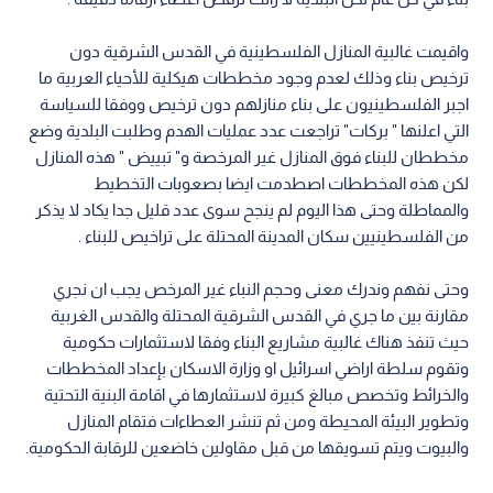
واقيمت غالبية المنازل الفلسطينية في القدس الشرقية دون
ترخيص بناء وذلك لعدم وجود مخططات هيكلية للأحياء العربية ما
اجبر الفلسطينيون على بناء منازلهم دون ترخيص ووفقا للسياسة
التي اعلنها " بركات" تراجعت عدد عمليات الهدم وطلبت البلدية وضع
مخططان للبناء فوق المنازل غير المرخصة و" تبييض " هذه المنازل
لكن هذه المخططات اصطدمت ايضا بصعوبات التخطيط
والمماطلة وحتى هذا اليوم لم ينجح سوى عدد قليل جدا يكاد لا يذكر
من الفلسطينيين سكان المدينة المحتلة على تراخيص للبناء .
وحتى نفهم وندرك معنى وحجم النباء غير المرخص يجب ان نجري
مقارنة بين ما جري في القدس الشرقية المحتلة والقدس الغربية
حيث تنفذ هناك غالبية مشاريع البناء وفقا لاستثمارات حكومية
وتقوم سلطة اراضي اسرائيل او وزارة الاسكان بإعداد المخططات
والخرائط وتخصص مبالغ كبيرة لاستثمارها في اقامة البنية التحتية
وتطوير البيئة المحيطة ومن ثم تنشر العطاءات فتقام المنازل
والبيوت ويتم تسويقها من قبل مقاولين خاضعين للرقابة الحكومية.