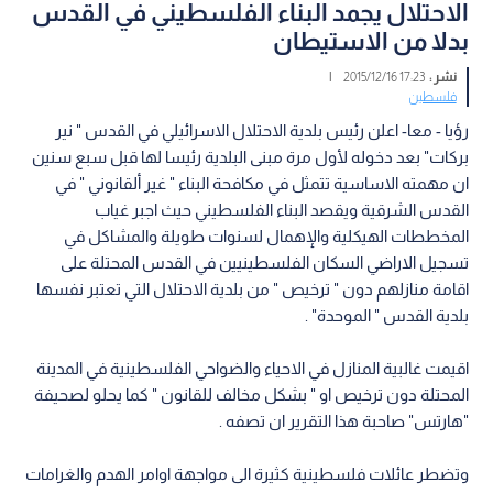
الاحتلال يجمد البناء الفلسطيني في القدس
بدلا من الاستيطان
نشر :
17:23 2015/12/16
|
فلسطين
رؤيا - معا- اعلن رئيس بلدية الاحتلال الاسرائيلي في القدس " نير
بركات" بعد دخوله لأول مرة مبنى البلدية رئيسا لها قبل سبع سنين
ان مهمته الاساسية تتمثل في مكافحة البناء " غير ألقانوني " في
القدس الشرقية ويقصد البناء الفلسطيني حيث اجبر غياب
المخططات الهيكلية والإهمال لسنوات طويلة والمشاكل في
تسجيل الاراضي السكان الفلسطينيين في القدس المحتلة على
اقامة منازلهم دون " ترخيص " من بلدية الاحتلال التي تعتبر نفسها
بلدية القدس " الموحدة" .
اقيمت غالبية المنازل في الاحياء والضواحي الفلسطينية في المدينة
المحتلة دون ترخيص او " بشكل مخالف للقانون " كما يحلو لصحيفة
"هارتس" صاحبة هذا التقرير ان تصفه .
وتضطر عائلات فلسطينية كثيرة الى مواجهة اوامر الهدم والغرامات