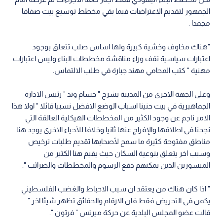
الجمهور لتقديم الاعتراضات فيما بقي مخطط توسيع بيت صفافا
مجمدا .
"هناك مخاوف وخشية كبيرة ولها اساس صلب تتعلق بوجود
اعتبارات سياسية تقف وراء مناقشة مخططات البناء وليس اعتبارات
مهنية " كتب المحامي مهند جبارة في طلب الالتماس.
وعلى الجهة الاخرى من المدينة يشرح " حسام وتد " رئيس الادارة
الجماهيرية في بيت حنينا اسباب الوضع الافضل نسبيا قائلا " اولا هذا
الامر ناجم عن وجود الكثير من المخططات الهيكلية العالقة التي
نجحنا في اطلاقها والإفراج عنها ثانيا وخلافا للأحياء الاخرى يوجد هنا
مناطق مفتوحة كثيرة ما سمح لأصحابها تقديم طلبات ترخيص
وسبب اخر يتعلق بنوعية السكان حيث يقيم هنا الكثير من
الميسورين الذين يمكنهم دفع الرسوم والمخططات والضرائب ".
" اذا كان هناك من يعتقد ان سبب الاحباط والغضب الفلسطيني
يكمن في التحريض فقط فان الارقام والحقائق تظهر شيئا اخر "
قالت عضو المجلس البلدية عن حركة ميرتس " فرتون ".