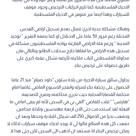
الاحياء الفلسطينية كما تلزم اجراءات الترخيص وجود موقف
للسيارات وهذا ايضا غير متوفر في الاحياء الفلسطنية.
وهناك مشكلة جدية اخرى تتمثل بعدم تسجيل اراضي القدس
المحتلة رغم مرور 50 عاما على الاحتلال او كما يصفه التقرير " توحيد
المدينة " ورغم قلة الاراضي الفارغة يواجه الفلسطينيون مشكلة في
تسجيل هذه الاراضي ما ابقاها خارج سجلات الطابو وبالتالي فان
محاولة الفلسطيني اثبات ملكيته لأرضه تشكل عقبة كبرى على
طريق حصوله على ترخيص بناء .
يحاول سائق سيارة الاجرة من بلدة سلون "داود صيام" منذ 21 عاما
الحصول على رخصة بناء لمنزله وانفجر الاسبوع الماضي غاضبا امام
محكمة القضايا المحلية حيث تجري محاكمته وصرح للصحيفة
"هارتس" " قلت للقاضي "القي بي في السجن لأنه لم يبقى امامي ما
افعله لقد استخدمت حتى الان اربعة مهندسين وثلاثة محامين
ودفعت بحرا من الاموال 250 الف شيكل للبلدية وحدها وبعد ان
دفعت كل هذه المبالغ قالوا لي لا يوجد لديك موقف سيارات لذلك لا
يمكن ترخيص البناء انا مستعد ان اذهب الى السجن لكن حتى هذا لا