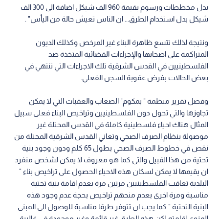
بدل مخططات ورسوم بقيمة 960 الف شيكل اضافة الى 300 الف
شيكل بدل استخدام الطرق... ان الناس تعيش حالة من اليأس" .
ونتيجة لذلك تتسع ظاهرة البناء غير المرخص وكذلك الديون
المتراكمة على اصحابها والإجراءات القضائية المتخذة ضد
الفلسطينيين في القدس الشرقية تلك الاجراءات التي تنتهي في
بعض الحالات بفرض عقوبة السجن الفعلي.
وفصل تقرير منظمة " بمكوم" الصعاب والعقبات التي لا يمكن
تجاوزها والتي تحول دون الفلسطينيين وتراخيص البناء فعلى سبيل
المثال هناك احياء فلسطينية كاملة في القدس المحتلة غير
موصولة بنظام الصرف الصحي وتعاني القدس الشرقية المحتلة من
نقص في خطوط الصرف الصحي بطول 65 كلم ودون وجود بنية
تحتية من هذا القبيل والتي كما هو معروف لا يمكن لشخص منفرد
ان يقيمها لا يمكن لسكان هذه الاحياء الحصول على تراخيص بناء "
البلدية تعاقب الفلسطينيين مرتين مرة بعدم اقامة بنية تحتية
مناسبة ومرة اخرى بعدم منحهم تراخيص بحجة عدم وجود هذه
البنية التحتية " كما يجب ان تتوفر طرقا مناسبة للوصول الى المبنى
المنوي اقامته لكن هذه الطرق غير قائمة وغير موجودة في غالبية