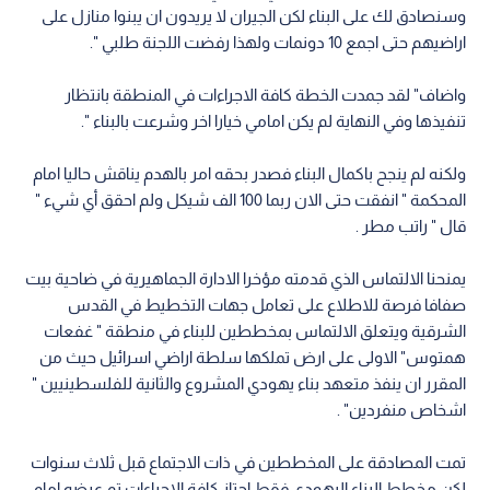
وسنصادق لك على البناء لكن الجيران لا يريدون ان يبنوا منازل على
اراضيهم حتى اجمع 10 دونمات ولهذا رفضت اللجنة طلبي ".
واضاف" لقد جمدت الخطة كافة الاجراءات في المنطقة بانتظار
تنفيذها وفي النهاية لم يكن امامي خيارا اخر وشرعت بالبناء ".
ولكنه لم ينجح باكمال البناء فصدر بحقه امر بالهدم يناقش حاليا امام
المحكمة " انفقت حتى الان ربما 100 الف شيكل ولم احقق أي شيء "
قال " راتب مطر .
يمنحنا الالتماس الذي قدمته مؤخرا الادارة الجماهيرية في ضاحية بيت
صفافا فرصة للاطلاع على تعامل جهات التخطيط في القدس
الشرقية ويتعلق الالتماس بمخططين للبناء في منطقة " غفعات
همتوس" الاولى على ارض تملكها سلطة اراضي اسرائيل حيث من
المقرر ان ينفذ متعهد بناء يهودي المشروع والثانية للفلسطينيين "
اشخاص منفردين" .
تمت المصادقة على المخططين في ذات الاجتماع قبل ثلاث سنوات
لكن مخطط البناء اليهودي فقط اجتاز كافة الاجراءات تم عرضه امام