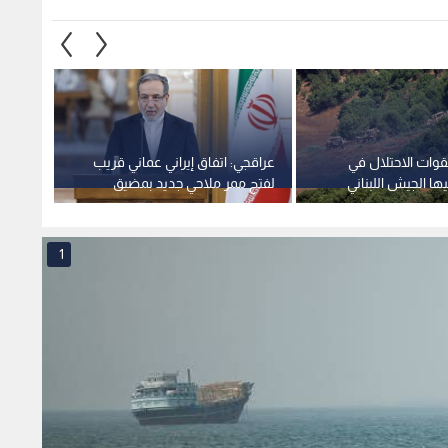
وات الاحتلال في
عراقجي: اتفاق إيراني عماني قريب
كولومب
ها الجيش اللبناني
لفتح ممر ملاحي جديد بمضيق
المغرب
هرمز
1