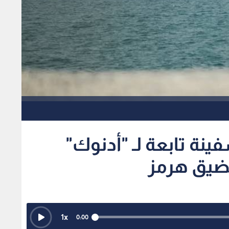
نة تابعة لـ "أدنوك"
مضيق هرمز
1
x
0:00