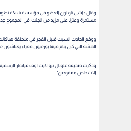
وقال داشي ناو لون العضو في مؤسسة شبكة تطوير الك
مستمرة وعثرنا على مزيد من الجثث. في المجموع جدنا 
ووقع الحادث السبت قبيل الفجر في منطقة هباكانت 
الهشة التي كان ينام فيها بورميون فقراء يعتاشون من
الاشخاص مفقودين".