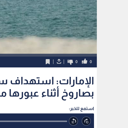
0
0
الإمارات: استهداف سفي
بصاروخ أثناء عبورها 
استمع للخبر: