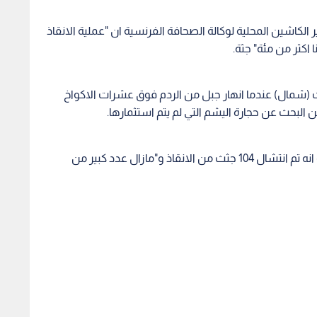
اشين المحلية لوكالة الصحافة الفرنسية ان "عملية الانقاذ
اكثر من مئة" جثة.
(شمال) عندما انهار جبل من الردم فوق عشرات الاكواخ
 البحث عن حجارة اليشم التي لم يتم استثمارها.
وذكرت صحيفة غلوبال نيو لايت اوف ميانمار الرسمية انه تم انتشال 104 جثث من الانقاذ و"مازال عدد كبير من