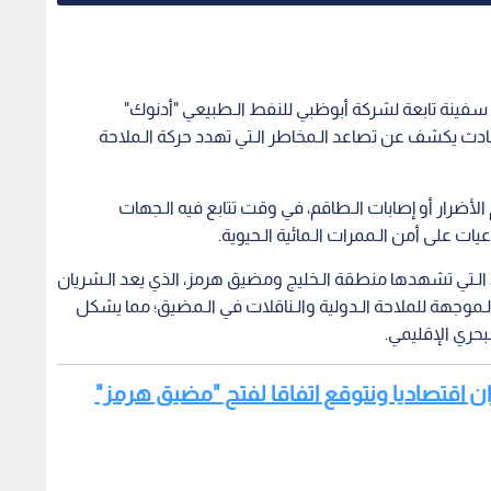
رض سفينة تابعة لشركة أبوظبي للنفط الـطبيعي "أدنوك"
ث يكشف عن تصاعد الـمخاطر الـتي تهدد حركة الـملاحة
ضرار أو إصابات الـطاقم، في وقت تتابع فيه الـجهات
ات على أمن الـممرات الـمائية الـحيوية.
 الـتي تشهدها منطقة الـخليج ومضيق هرمز، الذي يعد الـشريان
الـموجهة للملاحة الـدولية والـناقلات في الـمضيق؛ مما يشكل
بحري الإقليمي.
إيران اقتصاديا ونتوقع اتفاقا لفتح "مضيق هرمز"