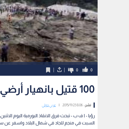
0
0
100 قتيل بانهيار أرضي هائل في بورما
نشر :
8:06 2015/11/23
|
عربي دولي
رؤيا - ا ف ب - تبحث فرق الانقاذ البورمية اليوم الاث
السبت في منجم للجاد في شمال البلاد واسفر عن س