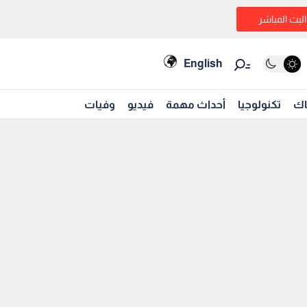
البث المباشر
English
اك
تكنولوجيا
أحداث مهمة
فيديو
وفيات