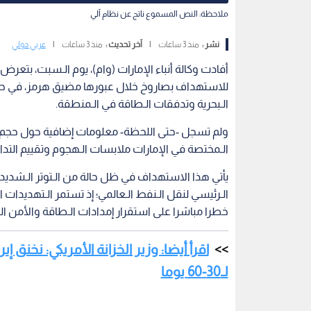
ملاحظة: النص المسموع ناتج عن نظام آلي
نشر :
منذ 3 ساعات
|
آخر تحديث :
منذ 3 ساعات
|
عربي دولي
أفادت وكالة أنباء الإمارات (وام)، يوم الـسبت، بتع
للاستهداف بصاروخ خلال عبورها مضيق هرمز، في حاد
الـبحرية وتدفقات الـطاقة في الـمنطقة.
ولم تسجل -حتى اللحظة- معلومات إضافية حول حجم الأ
الـمختصة في الإمارات ملابسات الـهجوم وتقييم التداعي
يأتي هذا الاستهداف في ظل حالة من الـتوتر الـشديد
الـرئيسي لنقل الـنفط الـعالمي؛ إذ تستمر الـتهديدات 
خطرا مباشرا على استقرار إمدادات الـطاقة والأمن الـ
اقرأ أيضا: وزير الخزانة الأمريكي: نخنق 
لـ30-60 يوما