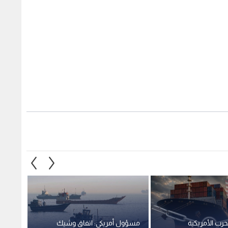
م الـ161 للحرب الأمريكية
مسؤول أمريكي: اتفاق وشيك
وزير ال