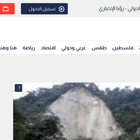
ولي - رؤيا الإخباري
تسجيل الدخول
فلسطين
طقس
عربي ودولي
اقتصاد
رياضة
هنا وهن
1