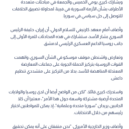
ويشارك كيري يومي الخميس والجمعة في مباحثات متعددة
الأطراف بشأن الأزمة السورية في فيينا، لمحاولة تضييق الخلافات
للتوصل إلى حل سياسي في سوريا.
وأضاف أمام معهد كارنيغي للسلام الدولي، أن إيران، حليفة الرئيس
السوري بشار الأسد، ستشارك في هذه المحادثات للمرة الأولى إلى
جانب روسيا الداعم العسكري الرئيسي لدمشق.
وتعارض واشنطن موقف موسكو في الشأن السوري، واتهمت
القوات الروسية بتركيز الحملة الجوية على جماعات المعارضة
المعتدلة المناهضة للأسد، بدلا من التركيز على متشددي تنظيم
داعش.
واستدرك كيري قائلا: "لكن من الواضح أيضا أن لدى روسيا والولايات
المتحدة أرضية مشتركة واسعة حول هذا الأمر"، معتبرا أن كلا
الجانبين يريدان "سوريا متحدة وعلمانية"، إذ يمكن للمواطنين اختيار
رئيسهم من خلال الانتخابات.
وأضاف وزير الخارجية الأميركي: "نحن متفقان على أنه يمكن تحقيق