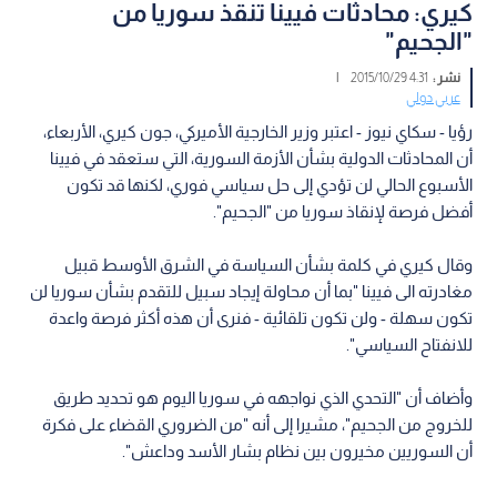
كيري: محادثات فيينا تنقذ سوريا من
"الجحيم"
نشر :
4:31 2015/10/29
|
عربي دولي
رؤيا - سكاي نيوز - اعتبر وزير الخارجية الأميركي، جون كيري، الأربعاء،
أن المحادثات الدولية بشأن الأزمة السورية، التي ستعقد في فيينا
الأسبوع الحالي لن تؤدي إلى حل سياسي فوري، لكنها قد تكون
أفضل فرصة لإنقاذ سوريا من "الجحيم".
وقال كيري في كلمة بشأن السياسة في الشرق الأوسط قبيل
مغادرته الى فيينا "بما أن محاولة إيجاد سبيل للتقدم بشأن سوريا لن
تكون سهلة - ولن تكون تلقائية - فنرى أن هذه أكثر فرصة واعدة
للانفتاح السياسي".
وأضاف أن "التحدي الذي نواجهه في سوريا اليوم هو تحديد طريق
للخروج من الجحيم"، مشيرا إلى أنه "من الضروري القضاء على فكرة
أن السوريين مخيرون بين نظام بشار الأسد وداعش".