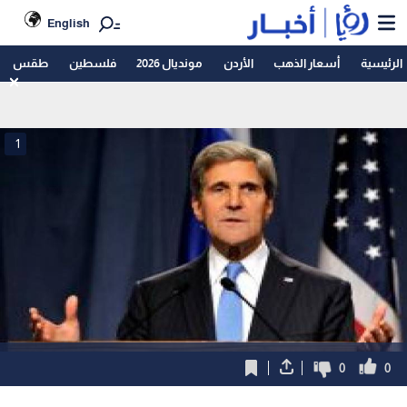
English
الرئيسية
أسعار الذهب
الأردن
مونديال 2026
فلسطين
طقس
1
0
0