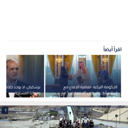
اقرأ أيضاً
الحكومة التركية: اتفاقية الدفاع مع
بزشكيان: لا يوجد خلاف بي
إسلام آباد والرياض "لا تتعارض" مع
وقواتنا المسلحة
التزامات الناتو
1