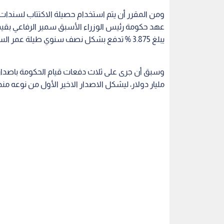
ومن المقرر أن يتم استخدام حصيلة الاكتتاب لسندات د
يبلغ 3.875 % تدفع بشكل نصف سنوي طيلة عمر السندات يستحق في 12 تشرين الثاني (نوفمبر) المقبل.
مليار دولار، ليشكل الاصدار الاخير الأول من نوعه منذ 5 سنوات