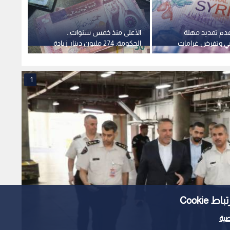
عدم تمديد مهلة
الأعلى منذ خمس سنوات..
"ضريبة
يبي وتفرض غرامات
الحكومة: 274 مليون دينار زيادة
"سند"
تخلفين
في مخصصات الرواتب لعام 2026
فواتير
1
Cooki
ية