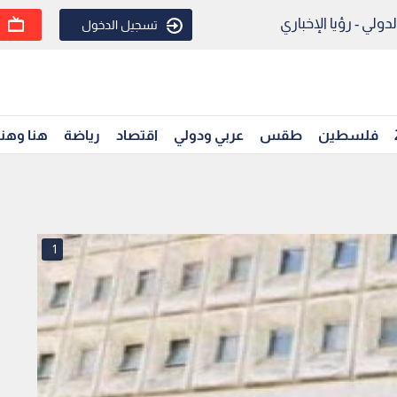
ولي - رؤيا الإخباري
تسجيل الدخول
فلسطين
طقس
عربي ودولي
اقتصاد
رياضة
هنا وهن
1