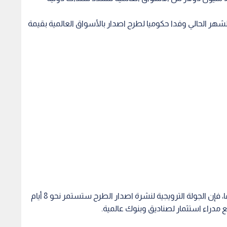
ير المالية الدكتور أمية طوقان في 26 من الشهر الحالي وفدا حكوميا لطرح اصدار بالأسواق العالمية بقيمة
وبحسب المصادر ذاتها، والتي فضلت عدم ذكر اسمها، فإن الجولة الترويجية لنشرة اصدار الطرح ستستمر نحو 8 أيام
ع مدراء استثمار لصناديق وبنوك عالمية.