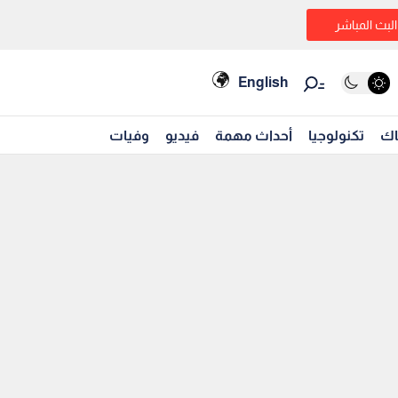
البث المباشر
English
اك
تكنولوجيا
أحداث مهمة
فيديو
وفيات