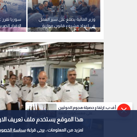
هنا نبدأ"
وزير المالية يطلع على سير العمل
سوريا تقرر 
دون توريدها..
في إعداد مشروع قانون موازنة
الإقرار الضر
حقوق
2027
تأخير على الم
أ ف ب: ارتفاع حصيلة هجوم الحوثيين
على معسكرات تابعة...
هذا الموقع يستخدم ملف تعريف الارتباط e
لمزيد من المعلومات ، يرجى قراءة
سياسة الخصوص