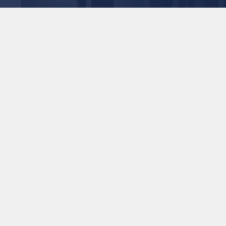
في مطار الملكة علياء الدولي
 العمل والإجراءات
ة علياء الدولي
1
x
0:00