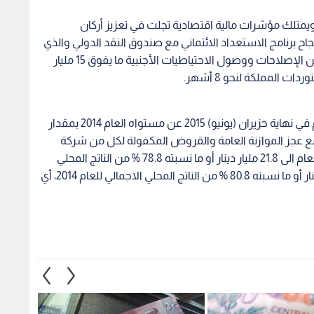
يمتلك مؤشرات مالية اقتصادية تجلت في تعزيز أركان
بنجاح برنامج الاستعداد الائتماني مع صندوق النقد الدولي والذي
استمر لنحو ثلاثة أعوام وانجزت فيه الحكومة العديد من الإصلاحات ووصول الاحتياطيات الأجنبية ما يفوق 15 مليار
المملكة لنحو 8 أشهر.
وبحسب نشرة وزارة المالية، ارتفع مجموع الدين العام في نهاية حزيران (يونيو) 2015 عن مستواه العام 2014 بمقدار
ه 4 % وذلك لتمويل كل مع عجز الموازنة العامة والقروض المكفولة لكل من شركة
الكهرباء الوطنية وسلطة المياه ليصل صافي الدين العام الى 21.8 مليار دينار أو ما نسبته 78.8 % من الناتج المحلي
الاجمالي المقدر للعام 2015 مقابل بلوغه 20.5 مليار دينار أو ما نسبته 80.8 % من الناتج المحلي الاجمالي للعام 2014، أي