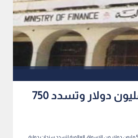
الحكومة تقترض 500 مليون دولار وتسدد 750
رؤيا - الغد - تقترض الحكومة خلال الشهر المقبل 500 مليون دولار من الاسواق العالمية لتسدد سندات دولية