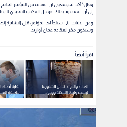
وقال:"أكد المجتمعون ان الهدف من المؤتمر القادم ه
إلى أن المقصود بذلك هو حل المكتب التنفيذي للجما
وعن الاليات التي سيلجأ لها المؤتمر، قال البشايرة إن
وسيكون مقر انعقاده عمان أو إربد.
اقرأ أيضاً
لن فتح باب
الغذاء والدواء: تدابير الشاورما
نقابة أطباء ا
وريوس الحقوق
ليست وليدة اللحظة ووجود
ملاحقة المس
عسكري
مشرف صحي بالمشاغل شرط
قضائيا
إلزامي - فيديو