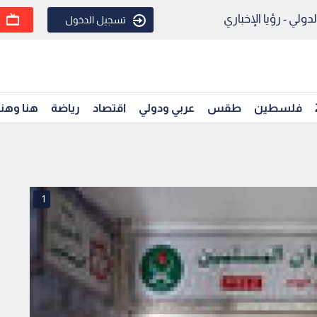
ولي - رؤيا الإخباري
تسجيل الدخول
فلسطين
طقس
عربي ودولي
اقتصاد
رياضة
هنا وهن
1