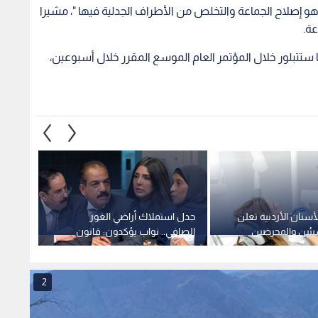
و إصلاح الجماعة والتخلص من الأطراف الجدلية فيها "، مشيرا
عة.
ها ستتبلور خلال المؤتمر العام الموسع المقرر خلال أسبوعين،
لأسنان الأردنية تعلن
جدل استملاك أراضي الغور
"رؤية 
يئين والمحرضين
الصافي.. نواب يؤكدون: قانون
النظاف
الملكية العقارية لا يشمل
القنوا
الاستملاكات السابقة.. فيديو
2