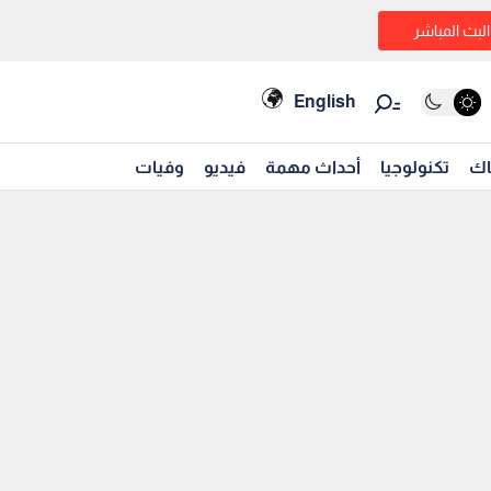
البث المباشر
English
اك
تكنولوجيا
أحداث مهمة
فيديو
وفيات