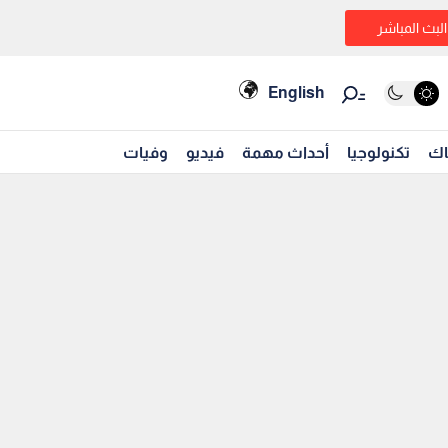
البث المباشر
English
اك
تكنولوجيا
أحداث مهمة
فيديو
وفيات