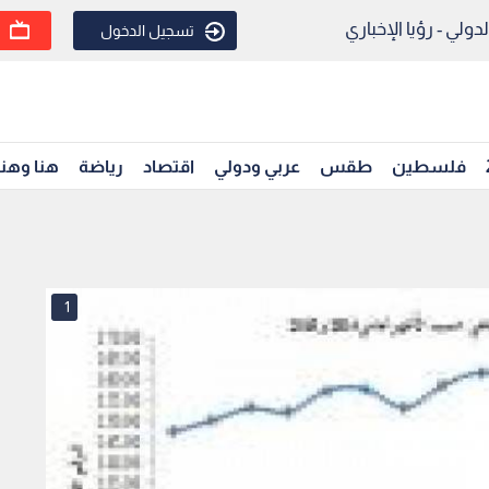
ولي - رؤيا الإخباري
تسجيل الدخول
فلسطين
طقس
عربي ودولي
اقتصاد
رياضة
هنا وهن
1