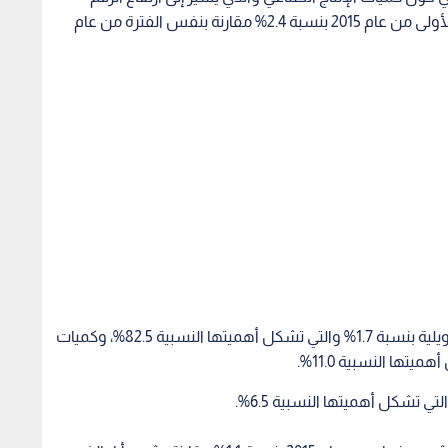
القياسي العام لكميات الإنتاج الصناعي للستة أشهر الأولى من عام 2015 بنسبة 2.4% مقارنة بنفس الفترة من عام
وقد نتج ذلك بسبب ارتفاع كميات انتاج الصناعات التحويلية بنسبة 1.7% والتي تشكل أهميتها النسبية 82.5%، وكميات