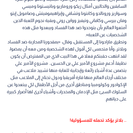
السابقين والحاليين أمثال زيكو وروماريو وباتيستوتا وميسي
وسواريز ورونالدو وكانتونا وتشافي وإبراهيموفيتش وصامويل إيتو
وفان بيرسي وكافاني وتيفيز وواين روني وبقية نجوم اللعبة الذين
أمتعوا العالم بأن يتوحدوا ضد هذا الفساد ويبعدوا مثل هذه
الشخصيات عن اللعبة».
وتطرق مارادونا إلى المستقبل، وقال: «بمقدورنا المحاربة ضد الفساد
وبلاتر، وأنا متحمس لكي أقول لهذه الشخصية ومن معه أن يمضوا،
لقد انتهت حقبتكم فعلا في هذا البيت الذي من المفترض أن يكون
نظيفا، أدعم مشروع الأمير علي بن الحسين.. مشروع الأمير علي
يتضمن عدة أشياء رائعة وإيجابية للغاية منها تشييد ملاعب في
مختلف أرجاء العالم منها قارة أفريقيا ودول تحتاج إلى الملاعب مثل
الإكوادور وكولومبيا ومناطق أخرى من أجل الأطفال لكي يبتعدوا عن
السلوك السيئ مثل الإدمان والمخدرات وأشياء أخرى لها أضرار كبيرة
على حياتهم.
.. بلاتر يؤكد تحمله للمسؤولية!