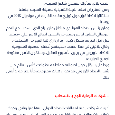
انتخب بلاتر، سأترك مقعدي شاغرا السبت».
ومن المقرر ان تعقد اللجنة التنفيذية لـ»فيفا» السبت اجتماعا
استثنائيا لاتخاذ قرار حول توزيع مقاعد القارات في مونديال 2018 في
روسيا.
وعلق رئيس الاتحاد الهولندي ميكايل فان براج الذي انسحب مع النجم
البرتغالي السابق لويس فيجو من السباق لصالح الامير علي، «ديفيد
جيل رجل احترمه بشكل كبير. اريد ان ارى هذا النوع من الشجاعة».
وقال بلاتيني في هذا الصدد، «سيجتمع أعضاء الجمعية العمومية
للاتحاد الاوروبي في برلين الأسبوع المقبل، وستكون الأمور مفتوحة
لجميع الخيارات».
وردا على سؤال حول احتمالية مقاطعة بطولات كأس العالم، قال
رئيس الاتحاد الأوروبي: قد يكون هناك مقترحات، فأنا بصراحة لا أتمنى
ذلك.
.. شركات الرعاية تلوح بالانسحاب
أعربت شركات راعية لفعاليات الاتحاد الدولي، بينها فيزا ونايكي وكوكا
كولا وماكدونالدز، عن قلقلها من فضيحة الفساد التي ضربت «فيفا»،