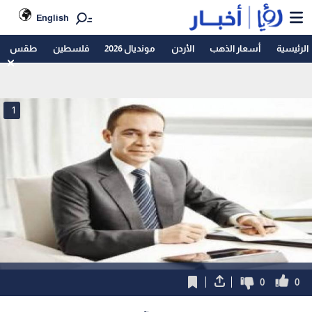
English
الرئيسية
أسعار الذهب
الأردن
مونديال 2026
فلسطين
طقس
1
0
0