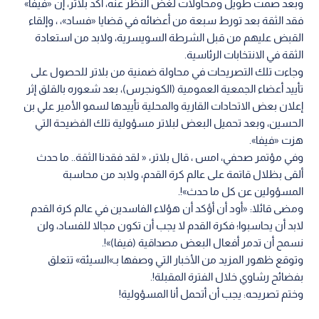
وبعد صمت طويل ومحاولات لغض النظر عنه، اكد بلاتر، إن «فيفا»
فقد الثقة بعد تورط سبعة من أعضائه في قضايا «فساد»، ، وإلقاء
القبض عليهم من قبل الشرطة السويسرية، ولابد من استعادة
الثقة في الانتخابات الرئاسية.
وجاءت تلك التصريحات في محاولة ضمنية من بلاتر للحصول على
تأييد أعضاء الجمعية العمومية (الكونجرس)، بعد شعوره بالقلق إثر
إعلان بعض الاتحادات القارية والمحلية تأييدها لسمو الأمير علي بن
الحسين، وبعد تحميل البعض لبلاتر مسؤولية تلك الفضيحة التي
هزت «فيفا».
وفي مؤتمر صحفي، امس ، قال بلاتر، « لقد فقدنا الثقة.. ما حدث
ألقى بظلال قاتمة على عالم كرة القدم، ولابد من محاسبة
المسؤولين عن كل ما حدث»!.
ومضى قائلا: «أود أن أؤكد أن هؤلاء الفاسدين في عالم كرة القدم
لابد أن يحاسبوا؛ فكرة القدم لا يجب أن تكون مجالا للفساد، ولن
نسمح أن تدمر أفعال البعض مصداقية (فيفا)»!.
وتوقع ظهور المزيد من الأخبار التي وصفها بـ»السيئة» تتعلق
بفضائح رشاوي خلال الفترة المقبلة!.
وختم تصريحه: يجب أن أتحمل أنا المسؤولية!