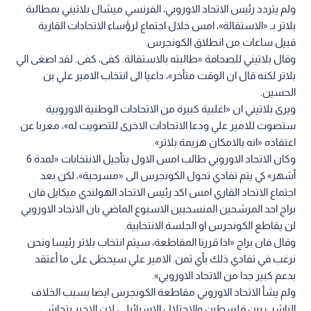
ولم يتردد رئيس الاتحاد الاوروبي، الفرنسي ميشال بلاتيني بمطالبة
بلاتر بـ «الاستقالة»، امس خلال اجتماع لرؤساء الاتحادات القارية
قبيل ساعات من انطلاق الكونجرس.
وقال بلاتيني للصحافة «طالبته بالاستقالة. كفى، كفى. لقد اصغى الي
بلاتر لكنه قال ان الوقت متأخر»، داعيا الى انتخاب الامير علي بن
الحسين.
ويرى بلاتيني ان «اغلبية كبيرة من الاتحادات الوطنية الاوروبية
ستصوت للامير علي ودعا الاتحادات الاخرى للتصويت له»، معربا عن
اعتقاده «انه بالامكان هزيمة بلاتر».
وكان الاتحاد الاوروبي طالب امس الاول بتأجيل الانتخابات «لمدة 6
أشهر» كي يتم تفادي تحول الكونجرس الى «مسرحية»، لكن بعد
اجتماع الاتحاد القاري امس اكد رئيس الاتحاد الهولندي ميكايل فان
براج احد المرشحين المنسحبين الاسبوع الماضي بان الاتحاد الاوروبي
لن يقاطع الكونجرس او الجلسة الانتخابية.
وقال فان براج «اذا قررنا المقاطعة، سيتم انتخاب بلاتر رئيسا ونحن
نرغب في تفادي ذلك بأي ثمن. الامير علي سيحظى على ما أعتقد
بدعم كبير جدا من الاتحاد الاوروبي».
ولم يشأ الاتحاد الاوروبي مقاطعة الكونجرس ايضا بسبب الخلاف
الناشب بين فلسطين والاحتلال الاسرائيلي، لان الاخير يتحاشى