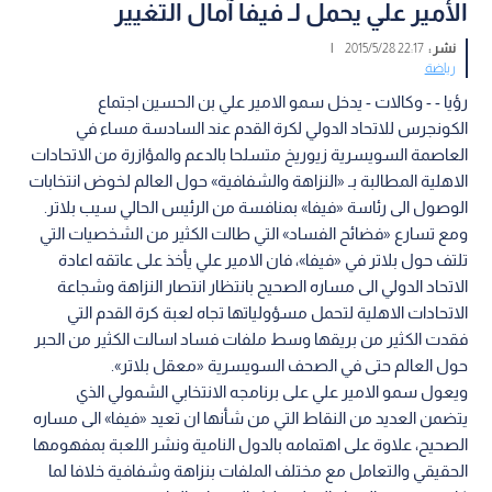
الأمير علي يحمل لـ فيفا آمال التغيير
نشر :
22:17 2015/5/28
|
رياضة
رؤيا - - وكالات - يدخل سمو الامير علي بن الحسين اجتماع
الكونجرس للاتحاد الدولي لكرة القدم عند السادسة مساء في
العاصمة السويسرية زيوريخ متسلحا بالدعم والمؤازرة من الاتحادات
الاهلية المطالبة بـ «النزاهة والشفافية» حول العالم لخوض انتخابات
الوصول الى رئاسة «فيفا» بمنافسة من الرئيس الحالي سيب بلاتر.
ومع تسارع «فضائح الفساد» التي طالت الكثير من الشخصيات التي
تلتف حول بلاتر في «فيفا»، فان الامير علي يأخذ على عاتقه اعادة
الاتحاد الدولي الى مساره الصحيح بانتظار انتصار النزاهة وشجاعة
الاتحادات الاهلية لتحمل مسؤولياتها تجاه لعبة كرة القدم التي
فقدت الكثير من بريقها وسط ملفات فساد اسالت الكثير من الحبر
حول العالم حتى في الصحف السويسرية «معقل بلاتر».
ويعول سمو الامير علي على برنامجه الانتخابي الشمولي الذي
يتضمن العديد من النقاط التي من شأنها ان تعيد «فيفا» الى مساره
الصحيح، علاوة على اهتمامه بالدول النامية ونشر اللعبة بمفهومها
الحقيقي والتعامل مع مختلف الملفات بنزاهة وشفافية خلافا لما