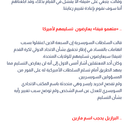
وقالت: ينبغي على «فيفا» ألا يفشل في القيام بذلك، وقد أبلغناهم
أننا سوف نقوم بإعادة تقييم رعايتنا.
.. «متهمو فيفا» يعارضون تسليمهم لأميركا
قالت السلطات السويسرية إن السبعة الذين اعتقلوا بسبب
اتهامات بالفساد في إطار تحقيق بشأن الاتحاد الدولي لكرة القدم
(فيفا) سيعارضون تسليمهم للولايات المتحدة.
وكان أحد المعتقلين أشار أمس الاول إلى أنه لن يعارض التسليم مما
يمهد الطريق أمام تسلم السلطات الأميركية له على الفور من
المسؤولين السويسريين.
ولم تفصح انجريد رايسر وهي متحدثة باسم المكتب الاتحادي
السويسري للعدل عن اسم الشخص ولم توضح سبب تغيير رأيه
بشأن التسليم.
.. البرازيل يحجب اسم مارين