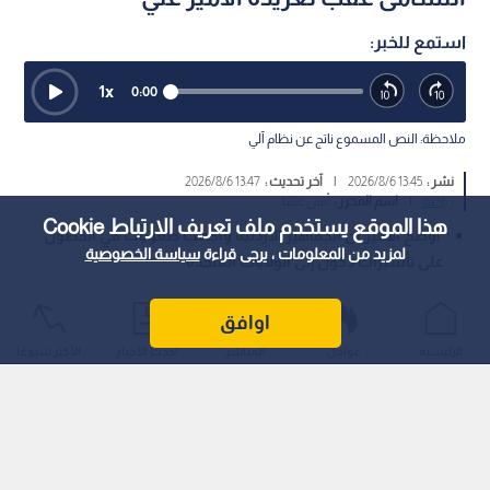
استمع للخبر:
1
x
0:00
ملاحظة: النص المسموع ناتج عن نظام آلي
نشر :
13:45 2026/8/6
|
آخر تحديث :
13:47 2026/8/6
رياضة
|
اسم المحرر :
أنس عشا
هذا الموقع يستخدم ملف تعريف الارتباط Cookie
أوضح الأمير أن الجماهير الأردنية واجهت صعوبات في الحصول
لمزيد من المعلومات ، يرجى قراءة
سياسة الخصوصية
على تأشيرات دخول إلى الولايات المتحدة
حول الاتحاد الدولي لكرة القدم "فيفا" المستحقات المالية الخاصة
اوافق
بمشاركة المنتخب الوطني الأردني في بطولة كأس العرب إلى الاتحاد
الرئيسية
عواجل
المباشر
أحدث الأخبار
الأكثر شيوعًا
الأردني لكرة القدم، وذلك عقب نحو 8 أشهر من تأخر صرفها.