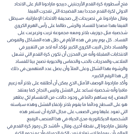
فتح أسطورة كرة القدم الأرجنتيني دييجو مارادونا النار على الاتحاد
الدولي لكرة القدم مجددا بعد الفضيحة التي تفجرت الفيفا.
وقال مارادونا، في تصريحات إلى صحيفة (الاتحاد) الإماراتية: «سيظل
الفيفا بهذا مصدرا للفساد والرشى طالما على رأس الهرم الكروي
شخصية مثل جوزيف بلاتر ومعه مجموعة تربت وترعرعت على
الفساد.. كل يوم يمر في هذه الأيام في ظل هذه المشاكل والفوضى
والفساد داخل البيت الكروي الكبير تؤكد أنه لابد من التغيير في
الانتخابات المقبلة وأنه من المحزن أن تكون كرة القدم التي تشعل
الملاعب والمدرجات بالحب والحماس والحيوية تصبح بيتا للفساد
والرشوة بهذا الشكل وعلى الملأ وأن يصل عدد المتهمين في ذلك
إلى هذا الرقم الكبير».
وأكد مارادونا: الوصف الأمثل الذي يمكن أن أطلقه على بلاتر أنه زعيم
مافيا وأنه شخصية تساعد على الفشل وليس النجاح كما يعتقد
البعض، إنه يساهم دائما في وجود حالات من الانقسام لكي يظهر
هو على السطح ودائما ما يقوم بلاتر بإخفاء الفشل وهذه سياسته
التي تعود عليها ومن الصعب على مجال الكرة أن تستمر هذه
الشخصية الديكتاتورية مدى الحياة في هذا المنصب الرفيع.
وانتقل مارادونا إلى نقطة أخرى، وقال: «أناشد كل رموز كرة القدم في
العالم بأن يعملوا لاستعادة زمن الكرة الجميلة وأدعو نجوم الكرة