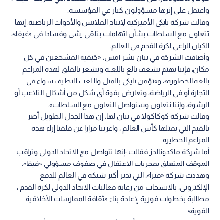
واعتقل على إثرها مسؤولون كبار في المؤسسة.
وقالت شركة نايكي الأميركية لإنتاج الملابس والأدوات الرياضية، إنها
تتعاون مع السلطات بشأن اتهامات بتلقي رشى وفسادا في «فيفا»،
الكيان الراعي لكرة القدم في العالم.
وأضافت الشركة في بيان نشر امس: «كبقية المشجعين في كل
مكان، فإننا نهتم بشغف بالغ باللعبة ونشعر بالقلق لهذه المزاعم
بالغة الخطورة»، و»تؤمن نايكي بالمثل واللعب النظيف سواء في
التجارة أو في الرياضة، وتعارض بقوة أي شكل من أشكال التلاعب أو
الرشوة، وإننا نتعاون وسنواصل التعاون مع السلطات».
وقالت شركة كوكاكولا في بيان لها: إن هذا الجدل الطويل أضر
بالقيم التي يمثلها كأس العالم ، واعربنا مرارا عن قلقنا إزاء هذه
المزاعم الخطيرة.
أما شركة ماكدونالدز فقالت :إنها تتواصل مع الاتحاد الدولي وتراقب
الموقف المتعلق بمجريات الاعتقال في صفوف مسؤولي «فيفا».
وهددت شركة «فيزا»، التي تدير أكبر شبكة في العالم للدفع
الإلكتروني، بالانسحاب من رعاية فعاليات الاتحاد الدولي لكرة القدم ،
مطالبة بخطوات فورية لإعادة بناء «ثقافة الممارسات الأخلاقية
القوية».