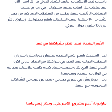
واتخذت لجنة الاخلاقيات التابعة للاتحاد الدولي قرارها امس الاول
بعد ساعات على ايقاف سبعة مسؤولين في زيوريخ عشية
الانتخابات الرئاسية لفيفا، بطلب من السلطات الاميركية من ضمن
لائحة من 14 متهما زعمت السلطات بانهم حصلوا على رشاوى باكثر
من 150 مليون دولار اميركي.
.. الأمم المتحدة تعيد النظر بشراكتها مع فيفا
اعلن المتحدث باسم الامم المتحدة ستيفان دوياريتش امس ان
المنظمة الدولية تعيد النظر في شراكتها مع الاتحاد الدولي لكرة
القدم (فيفا) الذي تهزه فضيحة فساد كبيرة كلفته ملاحقات قضائية
في الولايات المتحدة وسويسرا.
وقال دوياريتش في تصريح صحافي «ننظر عن قرب في الشراكات
الموجودة» مع الفيفا.
مارادونا: أدعم مشروع الامير علي.. وبلاتر زعيم مافيا