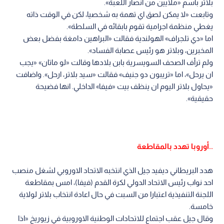
بلاتر باسم «ملايين من انصار اللعبة».
وتابعت «لا يمكن لصق اي تهمة به شخصيا، لكن في الوقت ذاته
يغطي منظمة اجرامية تقوم بابقائه في السلطة».
اما «دي تلجراف» الهولندية فقالت «البراهين دامغة بفضل بعض
المخبرين، وبلاتر هو رئيس عصابة الفساد».
ولم ترأف الصحف السويسرية بابن بلادها وقالت «لو ماتان» «يجب
ان يرحل»، اما «تريبون دو جنيف» فقالت «سيد بلاتر، ارحل». واضافت
«يحاول بلاتر اليوم ان ينظف بيت «فيفا» الداخلي. انها فضيحة
حقيقية».
..أوروبا تهدد بالمقاطعة
هدد البريطاني ديفيد جيل الذي انتخبه الاتحاد الاوروبي لشغل منصب
احد نواب رئيس الاتحاد الدولي لكرة القدم (فيفا)، امس بمقاطعة
اللجنة التنفيذية اعتبارا من السبت في حال اعادة انتخاب بلاتر لولاية
خامسة.
وقال جيل عقب اجتماع للاتحادات الوطنية الاوروبية في زيوريخ «اذا