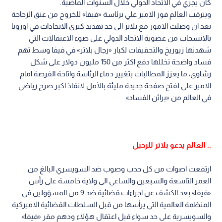
كان يجري في الاتحاد الدولي خلال السنوات الماضية.
ويترقب العالم فوز الامير علي برئاسة «فيفا» للخروج من عنق الزجاجة
بعد ان وصلت الامور مع بلاتر الى حد تهديد كبرى الاتحادات في اوروبا
بالانسحاب من عضوية الاتحاد الدولي على ضوء الاعتقالات التي
شهدتها زيوريخ والتحقيقات لكبار «رجال بلاتر» في فيفا وسط تهم
فساد واضحة تخللها دفع اكثر من 150 مليون دولار على شكل
رشاوي، ما يعزز المطالبات بتغيير دماء الرئاسة واتاحة الفرصة امام
الامير علي لفتح صفحة جديدة مليئة بالأمل لانقاذ اكبر صرح رياضي
في العالم من «براثن الفساد».
.. العالم يدعو بلاتر للرحيل
ارتفعت اصوات من كل حدب وصوب ضد السويسري البالغ من
العمر التاسعة والسبعين والساعي الى ولاية خامسة على رأس
«فيفا» بعد الكشف عن اجراءات قضائية ضد 9 من المسؤولين في
المنظمة العالمية التي يرأسها من قبل السلطات القضائية الاميركية
والسويسرية على حد سواء قبل اعتقال هؤلاء ودهم مقر «فيفا».