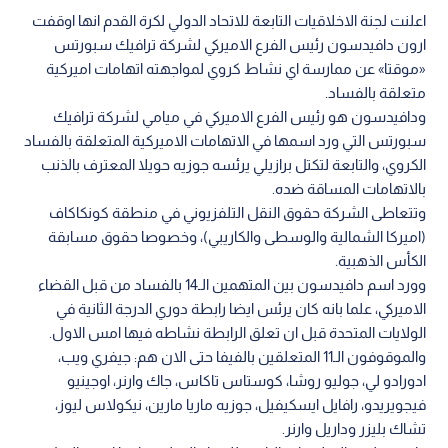
اعلنت لجنة الاخلاقيات التابعة للاتحاد الدولي لكرة القدم انها اوقفت
ارون دافيدسون رئيس الفرع الاميركي لشركة ترافيك سبورتس
«موقتا» عن ممارسة اي نشاط كروي لمواجهته اتهامات اميركية
متعلقة بالفساد.
ودافيدسون هو رئيس الفرع الاميركي في ميامي لشركة ترافيك
سبورتس التي ورد اسمها في الاتهامات الاميركية المتعلقة بالفساد
الكروي، والتابعة لتكتل برازيلي يرئسه جوزيه حويلا المعترف بالذنب
بالاتهامات المساقة ضده.
وتتعاطى الشركة حقوق النقل التلفزيوني في منطقة كونكاكاف
(اميركا الشمالية والوسطى والكاريبي)، وخصوصا حقوق مسابقة
الكأس الذهبية.
وورد اسم دافيدسون بين المتهمين الـ14 بالفساد من قبل القضاء
الاميركي، علما بانه كان يرئس ايضا رابطة دوري الدرجة الثانية في
الولايات المتحدة قبل ان تعلق الرابطة نشاطه فيها امس الاول.
والموقوفون الـ11 المتعلقين بالفيفا حتى الان هم: جيفري ويب،
ادورادو لي، جوليو روشا، كوستاس تاكاس، جاك وارنر، اوجينيو
فيجويريدو، رافايل ايسكيفيل، جوزيه ماريا مارين، نيكولاس ليوز،
تشاك بليزر وداريل وارنر.