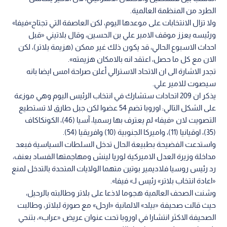
الطرد من المنظمة العالمية.
ولا تزال الانتخابات على موعدها اليوم، لكن العاصفة التي تجتاح»فيفا»
ورئيسه يعزز موقف الامير علي بن الحسين، وقال بلاتيني «قبل
احداث الاسبوع الحالي، قد يكون ذلك غير ممكن (هزيمة بلاتر)، لكن
الان مع كل ما حصل، اعتقد انه بالامكان هزيمته».
تجدر الاشارة الى ان الاتحاد الاسترالي أعلن صراحة امس ايضا بانه
سيصوت للامير علي.
يذكر ان 209 اتحادات ستشارك في انتخاب الرئيس اليوم وهي موزعة
على الشكل التالي: اوروبا تضم 54 عضوا لكن جبل طارق لا تستطيع
التصويت لان «فيفا» لم يعترف بها رسميا، آسيا (46)، الكونكاكاف
(35)، اوقيانيا (11)، واميركا الجنوبية (10) وافريقيا (54).
واستدعت الفضيحة بطبيعة الحال تدخل السلطات السياسية فبعد
مداخلة وزيرة العدل الاميركية لوريا لينش ومهاجمتها الفساد بعنف،
رد رئيس روسيا فلاديمير بوتين متهما الولايات المتحدة بالتدخل لمنع
«اعادة انتخاب بلاتر» رئيس لـ» فيفا».
وشنت الصحف العالمية هجوما لاذعا على بلاتر وطالبته بالرحيل،
حيث قالت صحيفة «بيلد» الالمانية «ارحل» مع صورة لبلاتر، وطالبت
الصحيفة الاكثر انتشارا في اوروبا تحت عنوان عريض «عراب»، بتنحي