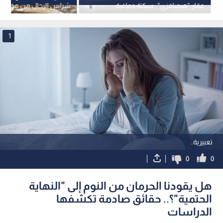
عقار "هيمبافزي".. سكتة دماغية
شرايين الرجال من مخاطر
ونزيف يثيران المخاوف
الطويل
1
تعبيرية..
0
0
هل يقودنا الحرمان من النوم إلى "النهاية
الحتمية"؟.. حقائق صادمة تكشفها
الدراسات