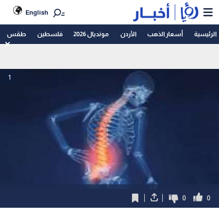
English
الرئيسية
أسعار الذهب
الأردن
مونديال 2026
فلسطين
طقس
1
0
0