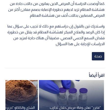
كما أوضحت الدراسة أن المرضى الذين يعانون من حالات حادة من
هشاشة العظام تزيد لديهم خطورة الإصابة بصمم مفاجئ أكثر من
المرضى المصابين بحالات أخف من هشاشة العظام.
واستدرك تين بالقول إن دراستهم مع ذلك لا تجيب على سؤال عما
إذا كان الرصد والعلاج المبكر لهشاشة العظام قد يقلل من خطورة
فقدان السمع الحسي العصبي، مضيفا أن هناك حاجة لمزيد من
الدراسات للإجابة على هذا السؤال.
صحة
اقرأ أيضاً
"فايزر" تعلن وفاة مريض خلال تجارب
الشاي والكاكاو "درع طبي