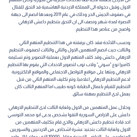
الاول وقبل دخوله الى المملكة الاردنية الهاشمية قد التحق للقتال
في صفوف الجيش الحر وذلك في عام 2011 وبعدها انضم الى جبهة
النصرة لمدة شهر ونصف الى ان التحق بتنظيم داعش الارهابي
واصبح من عناصر هذا التنظيم.
وحسب اللائحة فقد كان برفقته في هذا التنظيم المتهم الثاني
والثالث حيث انضم المتهمين الاول والثاني والثالث لصفوف التنظيم
الارهابي داعش وقد كلف المتهم الاول بعملية التصوير وتم تسليمه
كاميرا نوع "سوني" ولاب توب لتصوير الاحداث التي يقوم بها التنظيم
الارهابي وبثها على مواقع التواصل الاجتماعي والمواقع الالكترونية
لدعم التنظيم الارهابي اعلاميا، وتم تكليف المتهم الثاني من قبل
التنظيم للقيام باعمال الطبابة كونه طبيب اما المتهم الثالث كان
يعمل لدى التنظيم بمهنة سائق.
وخلال عمل المتهمين من الاول ولغاية الثالث لدى التنظيم الارهابي
داعش على الاراضي السورية التقوا بشخص يدعى ابو محمد التونسي
احد قادة تنظيم داعش الارهابي والذي قام بتكليف المتهمين من
الاول ولغاية الثالث بتجنيد عشرة اشخاص من الاردنيين والسوريين
المتواجدين على الاراضي الاردنية مقابل 10000 الاف دولار لكل واحد