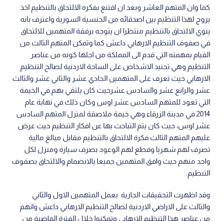
كما وان المتهم العاشر وبعد ان اقتنع بفكره الالتحاق بالتنظيم اخذ
يروج لهذا التنظيم بين اصدقائه من الجنسية السورية واعترف بانه
ينوي الالتحاق بالتنظيم منتظرا ان يتوجه برفقة المتهمين للالتحاق
في صفوف التنظيم الارهابي داعش كما وتمكن المتهم الثالث من
القيام بمهمته التي قدم الى المملكة من اجلها كونه من عناصر
التنظيم وهي تجنيد الاشخاص على الساحة الاردنية لصالح التنظيم
الارهابي حيث تعرف على المتهمين الحادي عشر والثاني عشر والثالث
عشر والرابع عشر والسادس عشرحيث كان يلتقي بهم في الخيمة
التي تعود للمتهم السادس عشر اوس وكان ذلك في نهاية عام
2014 في مدينة الزرقاء وهي خيمة ملاصقة لمنزل المتهم السادس
عشر اوس، حيث كان يتم التباحث بها عن افكار التنظيم حيث عرض
عليهم المتهم الثالث فكرة الالتحاق بالتنظيم مقابل مبالغ مالية
تصرف لهم شهريا وقطع لهم الوعود بصرف سيارة ومنزل لكل
واحد منهم حيث وافق المتهمين جميعا بالانضمام والالتحاق بصفوف
التنظيم.
وقد اظهرت التحقيقات الجارية بعمل المتهمين الاول والثاني
والثالث على الاراضي الاردنية لصالح التنظيم الارهابي داعش وانهم
من عناصر هذا التنظيم الارهابي وتمكنوا خلال الفترة الماضية من