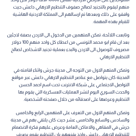
منهم ليقوم بالتجنيد لصالح صفوف التنظيم الارهابي داعش حيث
وافقو على ذلك وبعدها تم ارسالهم الى المملكة الاردنية الهاشية
للقيام بهذه المهمة.
وتابعت اللائحة، تمكن المتهمين من الدخول الى الاردن بصفة لاجئين
بعد ان قام ابو محمد التونسي من اعطاء كل واحد منهم 100 دولار
مصروف للوصول الى الاردن والبدء بعملية تجنيد الاشخاص لصالح
التنظيم الارهابي.
وتمكن المتهم الاول من التوجه الى مدينة جرش واثناء اقامته في
المدينة كان يتواصل مع عناصر التنظيم الارهابي داعش عبر مواقع
التواصل الاجتماعي على شبكة الانترنت تحت اسم احمد الحسن
والحدث السوري اليوم لنشر العمليات العسكرية التي يقوم بها
التنظيم وعرضها على اصدقائه من خلال صفحته الشخصية.
وتمكن المتهم الاول من التعرف على المتهمين الرابع والخامس
والسادس والسابع والخامس عشر حيث كان يلتقي بهم في مدينة
جرش في المقاهي والاماكن العامة وعرض عليهم فكرة الانضمام
للتنظيم الارهابي داعش واخذ يقنعهم بان التنظيم يقوم بصرف