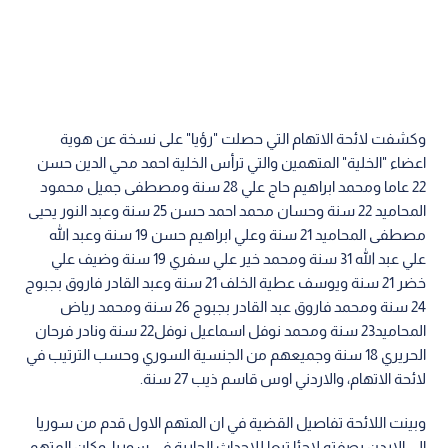
وكشفت لائحة الاتهام التي حصلت "رؤيا" على نسخة عن هوية
اعضاء "الخلية" المتهمين والتي ترأس الخلية احمد محي الدين حسن
22 عاما ومحمد ابراهيم حاج علي 28 سنة ومصطفى جميل محمود
المحاميد 22 سنة وحسان محمد احمد حسن 25 سنة وعبد النور يحيى
مصطفى المحاميد 21 سنة وعلي ابراهيم حسن 19 سنة وعبد الله
علي عبد الله 31 سنة ومحمد خير علي سفري 19 سنة وضيف علي
خضر 21 سنة ويوسف عطية الخلف 21 سنة وعبد القادر فاروق بجبوج
24 سنة ومحمد فاروق عبد القادر بجبوج 26 سنة ومحمد رياض
المحاميد23 سنة ومحمد نوفل اسماعيل نوفل22 سنة ونادر فرحان
الحريري 18 سنة وجميعهم من الجنسية السوري وحسب الترتيب في
لائحة الاتهام، والاردني اوس قاسم ذيب 27 سنة.
وبينت اللائحة تفاصيل القضية في ان المتهم الاول قدم من سوريا
الى الاردن بصفته لاجئا تبعا للاحداث الجارية في سوريا، وكان المتهم