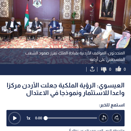
المتحدثون: المواقف الأردنية بقيادة الملك تعزز صمود الشعب
الفلسطيني على أرضه
0
0
العيسوي: الرؤية الملكية جعلت الأردن مركزا
واعدا للاستثمار ونموذجا في الاعتدال
استمع للخبر:
1
x
0:00
ملاحظة: النص المسموع ناتج عن نظام آلي