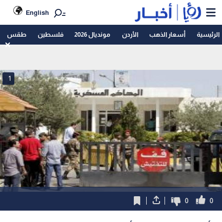
English
الرئيسية
أسعار الذهب
الأردن
مونديال 2026
فلسطين
طقس
1
0
0