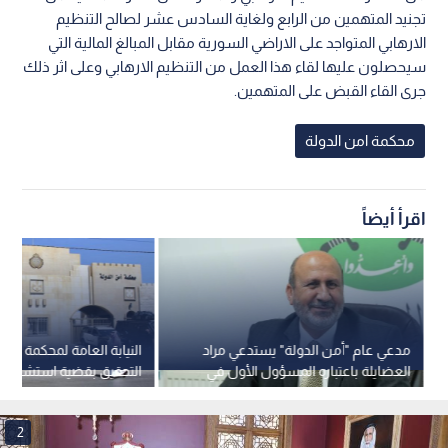
تجنيد المتهمين من الرابع ولغاية السادس عشر لصالح التنظيم
الارهابي المتواجد على الاراضي السورية مقابل المبالغ المالية التي
سيحصلون عليها لقاء هذا العمل من التنظيم الارهابي وعلى اثر ذلك
جرى القاء القبض على المتهمين.
محكمة امن الدولة
اقرأ أيضاً
مدعي عام "أمن الدولة" يستدعي مراد
النيابة العامة لمحكمة أمن
العضايلة باعتباره المسؤول الأول في
"جماعة الإخوان" المحظورة
مرتبات إدارة مكافحة المخ
2