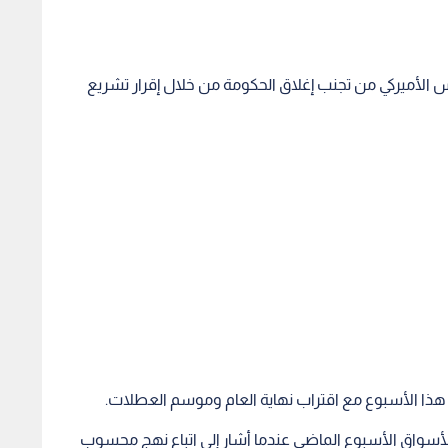
 هذا الأسبوع مع اقتراب نهاية العام وموسم العطلات.
لأسواق الأسبوع الماضي عندما أشار إلى اتباع نهج محسوب
العائد على سندات الخزانة الأميركية، لكنه أثر سلبا على
- استقر اليورو عند 1.0434 دولار، بالقرب من أدنى مستوى في عامين بلغه في نوفمبر، وسجل تراجعا بنسبة 5.5%