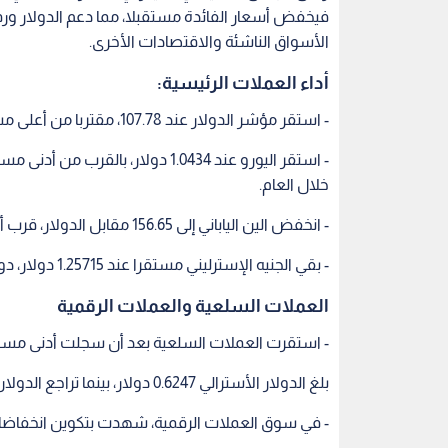
- بقي الجنيه الإسترليني مستقرا عند 1.25715 دولار، دون تغير يذكر
العملات السلعية والعملات الرقمية
- استقرت العملات السلعية بعد أن سجلت أدنى مستو
بلغ الدولار الأسترالي 0.6247 دولار، بينما تراجع الدولار النيوزيلندي بنسبة 0.2% إلى 0.5645 دولار.
- في سوق العملات الرقمية، شهدت بتكوين انخفاضا طفيفا لتس
الكونغرس الامريكي
هبوط الدولار
ارتفاع الدولار
اقرأ أيضاً
بول الحرب
الدولار يلتهم المكاسب الشهرية
الفضة تودع "
كيف تحركت
ويسحق العملات الآسيوية وسط
مية؟
"صدمة الطاقة"
بمكاسب "تاريخ