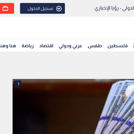
ولي - رؤيا الإخباري
تسجيل الدخول
فلسطين
طقس
عربي ودولي
اقتصاد
رياضة
هنا وهن
1