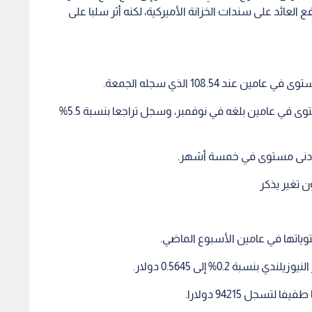
ياتها في عامين الأسبوع الماضي.
جل 94215 دولارا.
اسعار الدولار
خانة العشرات"
هبوط للأسبوع الثالث.. الدولار
استقرا
وتكتسح حاجز الـ 100 دولار
الأمريكي يتراجع و اليورو والجنيه
السبت
ية" لامست الـ 111
الإسترليني يرتفعان