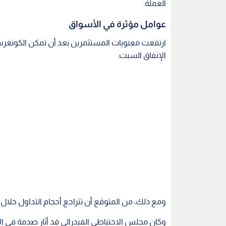
ومع ذلك، من المتوقع أن تتراجع أحجام التداول خلال
وكان مجلس الاحتياطي الفيدرالي قد أثار صدمة في ا
فيخفض أسعار الفائدة مستقبلا، مما دعم الدولار ورفع 
الأسواق الناشئة والاقتصادات الأخرى.
أداء العملات الرئيسية:
- استقر مؤشر الدولار عند 107.78، مقتربا من أعلى مستوى في عامين عند 108.54 الذي سجله الجمعة.
خلال العام.
- انخفض الين الياباني إلى 156.65 مقابل الدولار، قرب أدنى مستوى في خمسة أشهر.