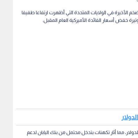
لتضخم الأخيرة في الولايات المتحدة التي أظهرت ارتفاعا طفيفا
رة خفض أسعار الفائدة الأميركية العام المقبل.
الدولار
ابل، استقر الين الياباني قرب مستوى 156 ينا للدولار، مما أثار تكهنات بتدخل محتمل من بنك اليابان لدعم
الأميركي من تجنب إغلاق الحكومة من خلال إقرار تشريع