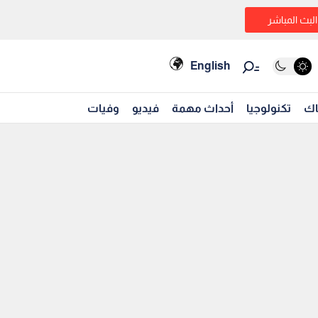
البث المباشر
English
اك
تكنولوجيا
أحداث مهمة
فيديو
وفيات