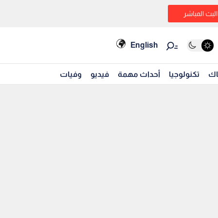
البث المباشر
English
اك
تكنولوجيا
أحداث مهمة
فيديو
وفيات