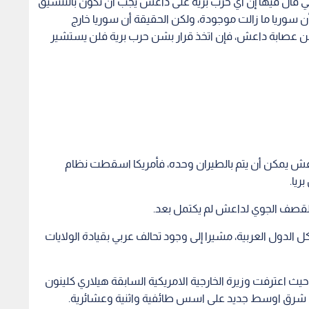
تي قال فيها إن اي حرب برية على داعش يجب أن تكون بالتنسيق
 أن سوريا ما زالت موجودة، ولكن الحقيقة أن سوريا خارج
 من عصابة داعش، فإن اتخذ قرار بشن حرب برية فلن يستشير
عش يمكن أن يتم بالطيران وحده، فأمريكا اسقطت نظام
ريا.
 القصف الجوي لداعش لم يكتمل بعد.
كل الدول العربية، مشيرا إلى وجود تحالف عربي بقيادة الولايات
ث اعترفت وزيرة الخارجية الامريكية السابقة هيلاري كلينون
ء شرق اوسط جديد على اسس طائفية واثنية وعشائرية.