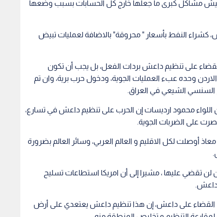
وتعيش مشاكل كبرى ما جعلها خارج كل الحسابات بسبب وضعها
كشراء النفط بأسعار " محروقة" بالاضافة لعمليات تبيض
القضاء على تنظيم داعش بردات الفعل، بل يجب أن تكون
دن وحده عبء العمليات الجوية، ودخول حرب برية، وان تم
 السنسي الشيعي في العراق.
للواء محمود ارديسات إن الحرب على تنظيم داعش في تسارع،
تصرت على الضربات الجوية.
عاذ أوصلت لكل الاقليم و العالم العربي، وسائر العالم بضرورة
.
 لن تقضي عليها ، مشيرا إلى أن امريكا استطاعات تسليح
 داعش.
ي القضاء على داعش، إن هذا تنظيم داعش يعتعدي على أرض
 لمقارعة التنظيم و تخليص المنطقة منه.