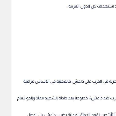
د استهداف كل الدول العربية.
س حربة في الحرب على داعش، فالقضية في الأساس عراقية
حرب ضد داعش؟، خصوصا بعد حادثة الشهيد معاذ والجو العام
لثأر" حين تقوم الدولة الاردنية بضرب داعش، بل الاصل