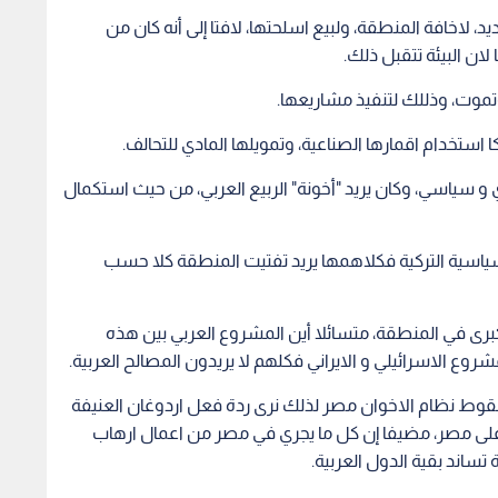
لاخافة المنطقة، ولبيع اسلحتها، لافتا إلى أنه كان من
ان البيئة تتقبل ذلك.
وتموت، وذللك لتنفيذ مشاريعها.
استخدام اقمارها الصناعية، وتمويلها المادي للتحالف.
 و سياسي، وكان يريد "أخونة" الربيع العربي، من حيث استكمال
لسياسية التركية فكلاهمها يريد تفتيت المنطقة كلا حسب
كبرى في المنطقة، متسائلا أين المشروع العربي بين هذه
روع الاسرائيلي و الايراني فكلهم لا يريدون المصالح العربية.
وط نظام الاخوان مصر لذلك نرى ردة فعل اردوغان العنيفة
 مصر، مضيفا إن كل ما يجري في مصر من اعمال ارهاب
تساند بقية الدول العربية.