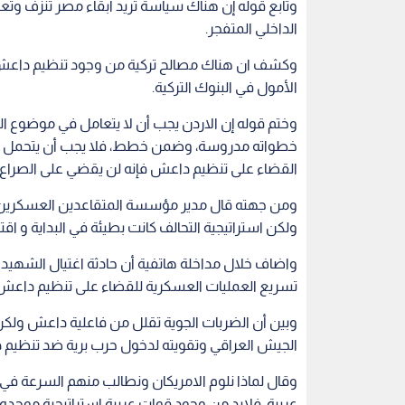
وتابع قوله إن هناك سياسة تريد ابقاء مصر تنزف 
الداخلي المتفجر.
وكشف ان هناك مصالح تركية من وجود تنظيم داعش، 
الأمول في البنوك التركية.
وختم قوله إن الاردن يجب أن لا يتعامل في موضوع 
خطواته مدروسة، وضمن خطط، فلا يجب أن يتحمل الار
القضاء على تنظيم داعش فإنه لن يقضي على الصراع
ومن جهته قال مدير مؤسسة المتقاعدين العسكرين ا
ولكن استراتيجية التحالف كانت بطيئة في البداية و اق
واضاف خلال مداخلة هاتفية أن حادثة اغتيال الشهيد م
تسريع العمليات العسكرية للقضاء على تنظيم داعش
وبين أن الضربات الجوية تقلل من فاعلية داعش ولكن
الجيش العراقي وتقويته لدخول حرب برية ضد تنظيم
وقال لماذا نلوم الامريكان ونطالب منهم السرعة ف
عربية، فلابد من وجود قوات عربية استراتيجية موحده