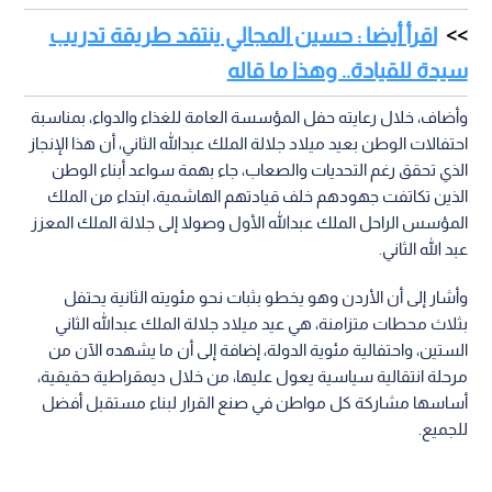
اقرأ أيضا : حسين المجالي ينتقد طريقة تدريب
سيدة للقيادة.. وهذا ما قاله
وأضاف، خلال رعايته حفل المؤسسة العامة للغذاء والدواء، بمناسبة
احتفالات الوطن بعيد ميلاد جلالة الملك عبدالله الثاني، أن هذا الإنجاز
الذي تحقق رغم التحديات والصعاب، جاء بهمة سواعد أبناء الوطن
الذين تكاتفت جهودهم خلف قيادتهم الهاشمية، ابتداء من الملك
المؤسس الراحل الملك عبدالله الأول وصولا إلى جلالة الملك المعزز
عبد الله الثاني.
وأشار إلى أن الأردن وهو يخطو بثبات نحو مئويته الثانية يحتفل
بثلاث محطات متزامنة، هي عيد ميلاد جلالة الملك عبدالله الثاني
الستين، واحتفالية مئوية الدولة، إضافة إلى أن ما يشهده الآن من
مرحلة انتقالية سياسية يعول عليها، من خلال ديمقراطية حقيقية،
أساسها مشاركة كل مواطن في صنع القرار لبناء مستقبل أفضل
للجميع.