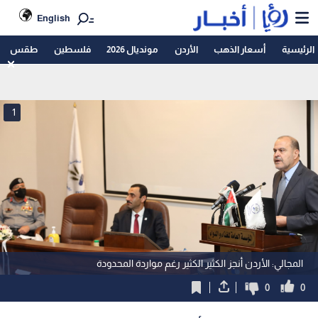
English
الرئيسية
أسعار الذهب
الأردن
مونديال 2026
فلسطين
طقس
1
المجالي: الأردن أنجز الكثير الكثير رغم مواردة المحدودة
0
0