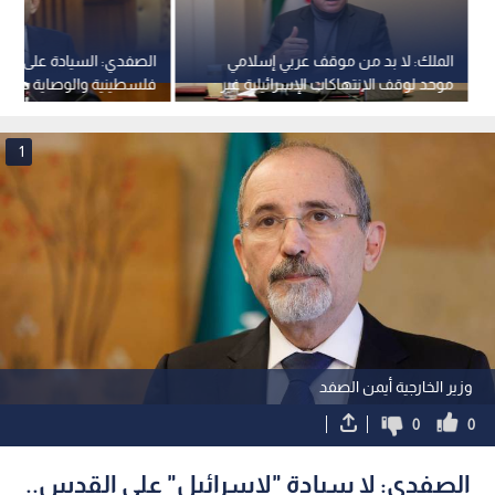
الملك: لا بد من موقف عربي إسلامي
الصفدي: السيادة على ال
موحد لوقف الانتهاكات الإسرائيلية غير
فلسطينية والوصاية هاشم
القانونية في الأقصى
و"إسرائيل" تدفع نحو صراع
1
وزير الخارجية أيمن الصفد
0
0
الصفدي: لا سيادة "لإسرائيل" على القدس..