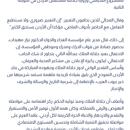
بالمشروع السياسي ورؤية جلالته لمستقبل الأردن في مئويته
الثانية.
وقال المجالي للذين يخافون التغيير: "إن التغيير ضروري، ولا نستطيع
التعامل مع الحاضر بأدوات الماضي، مؤكدا أن الأردن يستحق الكثير".
إلى ذلك، قال مدير عام مؤسسة الغذاء والدواء الدكتور نزار مهيدات،
بحضور ضباط من قوات الدرك ومدراء وموظفي المؤسسة، إن
الاحتفال بعيد جلالة الملك عبدالله الثاني، يتجاوز لا شك الجانب
الاحتفالي، ليكون ركيزة الإعلان عن مشاعر المحبة والعرفان،
وأساس التقدير الواعي لدور جلالة الملك وجهوده المباركة في بناء
الأردن النموذج الذي يليق بقيادة تاريخية ملهمة تستمد شرعيتها من
خير بيوت العرب، بالإضافة إلى شرعية التاريخ والرسالة والشرف
والإنجاز.
وأضاف أن جلالة الملك ومنذ توليه الحكم، ركز اهتمامه على مواصلة
النهوض والرقي بالمملكة، وكان همه الأول توفير الأمن والاستقرار
والتقدم والازدهار والحياة الحرة الكريمة لكل أردني، عاقدا العزم على
مواصلة تحقيق التنمية الشاملة وتحسين المستوى الاقتصادي
والاجتماعي وتطوير قدرات الأردن وتنمية موارده البشرية.