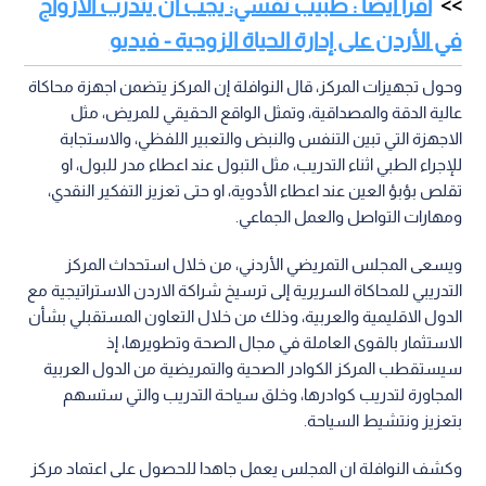
اقرأ أيضا : طبيب نفسي: يجب أن يتدرب الأزواج
في الأردن على إدارة الحياة الزوجية - فيديو
وحول تجهيزات المركز، قال النوافلة إن المركز يتضمن اجهزة محاكاة
عالية الدقة والمصداقية، وتمثل الواقع الحقيقي للمريض، مثل
الاجهزة التي تبين التنفس والنبض والتعبير اللفظي، والاستجابة
للإجراء الطبي اثناء التدريب، مثل التبول عند اعطاء مدر للبول، او
تقلص بؤبؤ العين عند اعطاء الأدوية، او حتى تعزيز التفكير النقدي،
ومهارات التواصل والعمل الجماعي.
ويسعى المجلس التمريضي الأردني، من خلال استحداث المركز
التدريبي للمحاكاة السريرية إلى ترسيخ شراكة الاردن الاستراتيجية مع
الدول الاقليمية والعربية، وذلك من خلال التعاون المستقبلي بشأن
الاستثمار بالقوى العاملة في مجال الصحة وتطويرها، إذ
سيستقطب المركز الكوادر الصحية والتمريضية من الدول العربية
المجاورة لتدريب كوادرها، وخلق سياحة التدريب والتي ستسهم
بتعزيز ونتشيط السياحة.
وكشف النوافلة ان المجلس يعمل جاهدا للحصول على اعتماد مركز