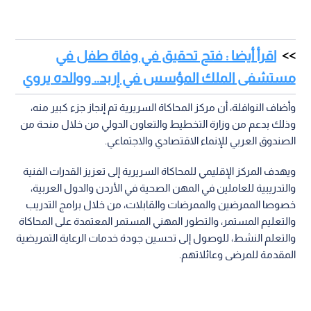
اقرأ أيضا : فتح تحقيق في وفاة طفل في
مستشفى الملك المؤسس في إربد.. ووالده يروي
وأضاف النوافلة، أن مركز المحاكاة السريرية تم إنجاز جزء كبير منه،
وذلك بدعم من وزارة التخطيط والتعاون الدولي من خلال منحة من
الصندوق العربي للإنماء الاقتصادي والاجتماعي.
ويهدف المركز الإقليمي للمحاكاة السريرية إلى تعزيز القدرات الفنية
والتدريبية للعاملين في المهن الصحية في الأردن والدول العربية،
خصوصا الممرضين والممرضات والقابلات، من خلال برامج التدريب
والتعليم المستمر، والتطور المهني المستمر المعتمدة على المحاكاة
والتعلم النشط، للوصول إلى تحسين جودة خدمات الرعاية التمريضية
المقدمة للمرضى وعائلاتهم.