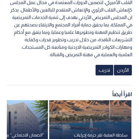
القلب الأميركي، لتضمين الدورات المعتمدة في مجال عمل المجلس
كإنعاش القلب الرئوي، والإنعاش المتقدم للبالغين والأطفال. يذكر
ان المجلس التمريضي الأردني يهدف إلى تنمية الخدمات التمريضية
في المملكة، بما يحقق حماية أفراد المجتمع والارتقاء بصحتهم عن
طريق تنظيم المهنة وتطويرها علميا وعمليا، وبما يتفق مع أحكام
التشريعات النافذة، من خلال تدريب وتطوير قدرات وكفاءة
ومهارات الكوادر التمريضية الاردنية ومتابعة كل المستجدات
العلمية والعملية في مهنة التمريض والقبالة.
الأردن
تدريب
اقرأ أيضاً
سلطة العقبة تقر حزمة إجراءات
"الضمان الاجتماعي" يحصر