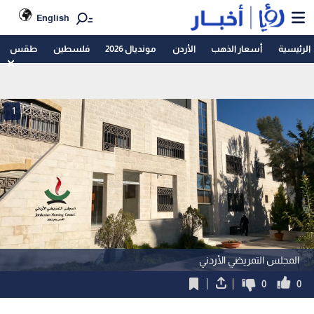
English
الرئيسية
أسعار الذهب
الأردن
مونديال 2026
فلسطين
طقس
1
المجلس التمريضي الأردني
0
0