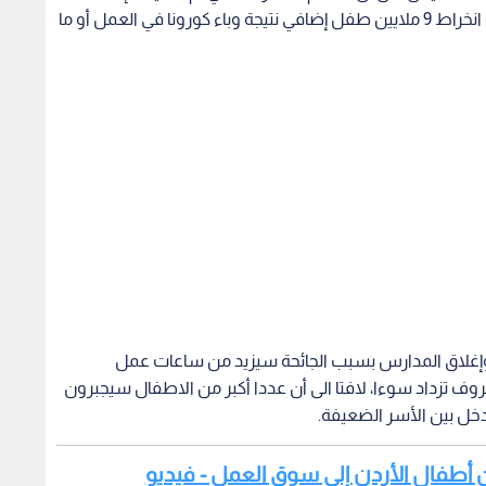
وإغلاق المدارس بسبب الجائحة سيزيد من ساعات عمل
 تزداد سوءا، لافتا الى أن عددا أكبر من الاطفال سيجبرون
خل بين الأسر الضعيفة.
من أطفال الأردن إلى سوق العمل - فيديو
يذكر أن العالم كان شهد ارتفاعا ملحوظا في عدد الأطفال العاملين بمقدار 6.5 ملايين، وصولا إلى 79 مليون طفل
أعمارهم بين 5 و17 عاما يقومون بمهن وأعمال خطرة قد تضر بصحتهم أو سلامتهم أو
نا