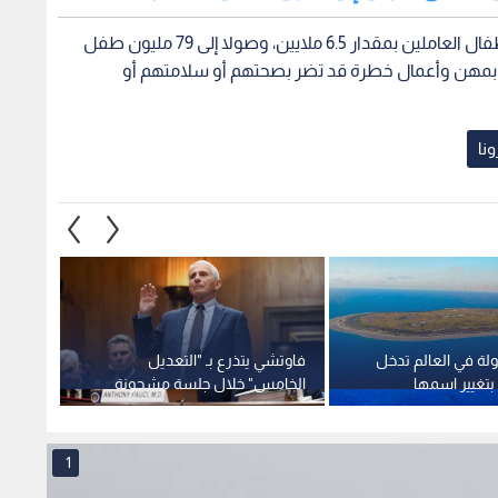
لة في العالم تدخل
فاوتشي يتذرع بـ "التعديل
الرئيس
بتغيير اسمها
الخامس" خلال جلسة مشحونة
يستقبل
ومتوترة في مجلس الشيوخ حول
المتحد
أصول كورونا
الشع
1