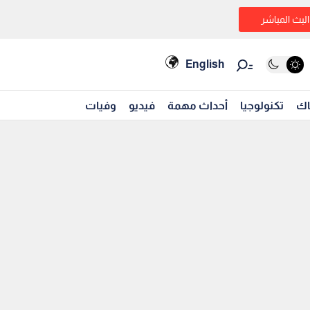
البث المباشر
English
اك
تكنولوجيا
أحداث مهمة
فيديو
وفيات