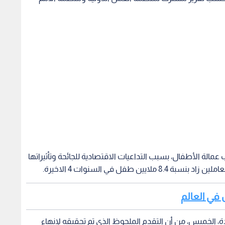
مالة الأطفال، بسبب التداعيات الاقتصادية للجائحة وتأثيراتها
طفل في السنوات 4 الاخيرة.
ة، الخميس، من أن التقدم الملحوظ الذي تم تحقيقه لإنهاء
عمالة الأطفال توقف منذ 20 عاما، مشيرا إلى احتمالية انخراط 9 ملايين طفل إضافي نتيجة وباء كورونا في العمل أو ما