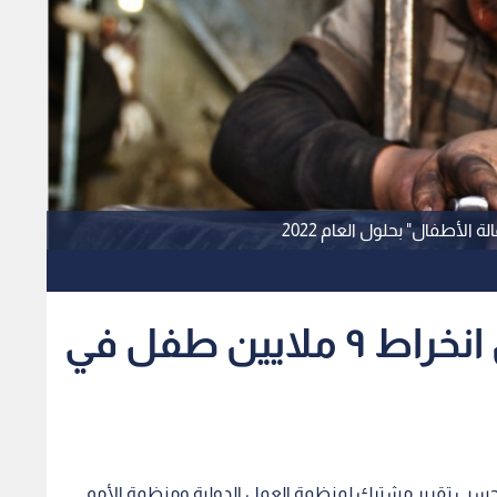
الأمم المتحدة تحذر من انخراط ٩ ملايين طفل في
 على المستوى العالمي إلى 160 طفلا، بحسب تقرير مشترك لمنظمة العمل الدولية ومنظمة الأمم