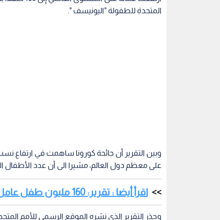
المتحدة للطفولة "اليونيسف ".
وبين التقرير أن جائحة كورونا ساهمت في ارتفاع نسب ع
على معظم دول العالم، مشيرا الى أن عدد الأطفال العاملين زاد بنسبة 8.4 ملايين 
اقرأ أيضا : تقرير: 160 مليون طفل عامل في العالم
وحذر التقرير الذي نشره الموقع الرسمي للأمم المتحد
يعرف "بعمالة الأطفال" بحلول عام 2022.