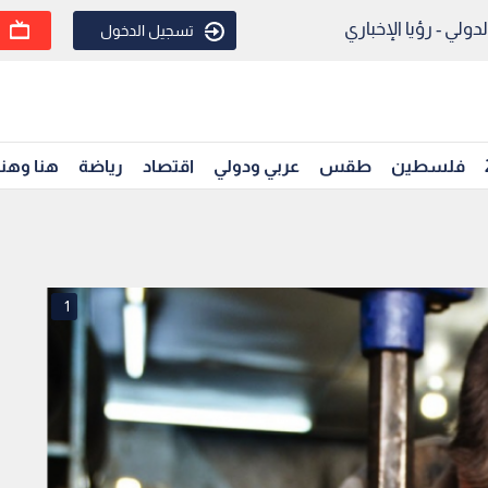
ولي - رؤيا الإخباري
تسجيل الدخول
فلسطين
طقس
عربي ودولي
اقتصاد
رياضة
هنا وهن
1