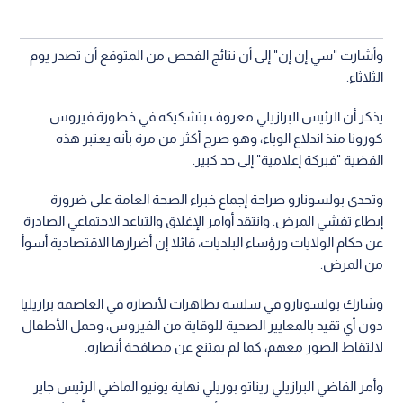
وأشارت "سي إن إن" إلى أن نتائج الفحص من المتوقع أن تصدر يوم
الثلاثاء.
يذكر أن الرئيس البرازيلي معروف بتشكيكه في خطورة فيروس
كورونا منذ اندلاع الوباء، وهو صرح أكثر من مرة بأنه يعتبر هذه
القضية "فبركة إعلامية" إلى حد كبير.
وتحدى بولسونارو صراحة إجماع خبراء الصحة العامة على ضرورة
إبطاء تفشي المرض. وانتقد أوامر الإغلاق والتباعد الاجتماعي الصادرة
عن حكام الولايات ورؤساء البلديات، قائلا إن أضرارها الاقتصادية أسوأ
من المرض.
وشارك بولسونارو في سلسة تظاهرات لأنصاره في العاصمة برازيليا
دون أي تقيد بالمعايير الصحية للوقاية من الفيروس، وحمل الأطفال
لالتقاط الصور معهم، كما لم يمتنع عن مصافحة أنصاره.
وأمر القاضي البرازيلي ريناتو بوريلي نهاية يونيو الماضي الرئيس جاير