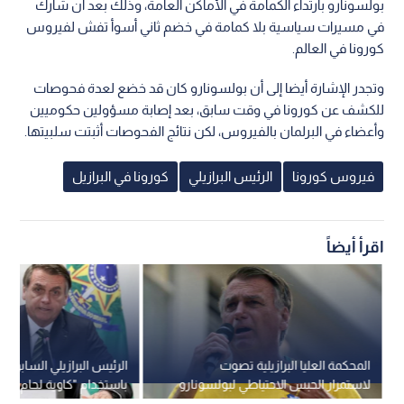
بولسونارو بارتداء الكمامة في الأماكن العامة، وذلك بعد أن شارك
في مسيرات سياسية بلا كمامة في خضم ثاني أسوأ تفش لفيروس
كورونا في العالم.
وتجدر الإشارة أيضا إلى أن بولسونارو كان قد خضع لعدة فحوصات
للكشف عن كورونا في وقت سابق، بعد إصابة مسؤولين حكوميين
وأعضاء في البرلمان بالفيروس، لكن نتائج الفحوصات أثبتت سلبيتها.
فيروس كورونا
الرئيس البرازيلي
كورونا في البرازيل
اقرأ أيضاً
المحكمة العليا البرازيلية تصوت
الرئيس البرازيلي السابق ي
لاستمرار الحبس الاحتياطي لبولسونارو
باستخدام "كاوية لحام" لل
المراقبة بدافع "الارتياب"