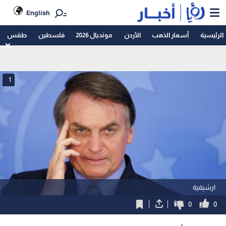
English
الرئيسية
أسعار الذهب
الأردن
مونديال 2026
فلسطين
طقس
1
ارشيفية
0
0