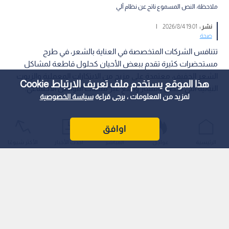
ملاحظة: النص المسموع ناتج عن نظام آلي
نشر :
19:01 2026/8/4
|
صحة
تتنافس الشركات المتخصصة في العناية بالشعر، في طرح
مستحضرات كثيرة تقدم ببعض الأحيان كحلول قاطعة لمشاكل
الشعر الخفيف، معتمدة على مزيج من الابتكارات المعملية والزيوت
هذا الموقع يستخدم ملف تعريف الارتباط Cookie
النباتية التي تحظى بانتشار واسع عبر منصات التواصل الاجتماعي.
لمزيد من المعلومات ، يرجى قراءة
سياسة الخصوصية
اوافق
الرئيسية
عواجل
المباشر
أحدث الأخبار
الأكثر شيوعًا