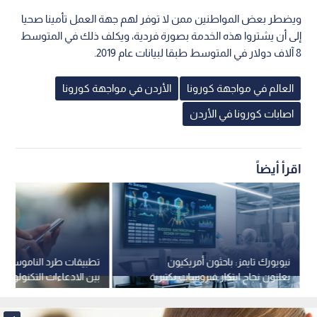
ويضطر بعض المواطنين ممن لا توفر لهم جهة العمل تأمينا صحيا
إلى أن يشتروا هذه الخدمة بصورة فردية، ويكلف ذلك في المتوسط
8 آلاف دولار في المتوسط طبقا لبيانات عام 2019.
العالم في مواجهة كورونا
الأردن في مواجهة كورونا
اصابات كورونا في الأردن
اقرأ أيضاً
نيويورك تايمز: باحثون أمريكيون
تطبيقات طرد الناموس عبر
يعلنون نجاح ابتكار فيروسات بكتيرية
بين الادعاءات التكنولوجية
باستخدام الذكاء الاصطناعي
الأدلة العلمية