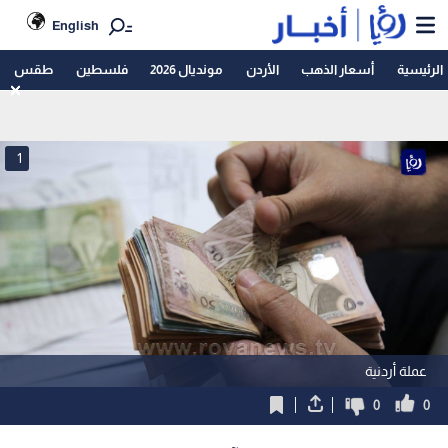
English
الرئيسية
أسعار الذهب
الأردن
مونديال 2026
فلسطين
طقس
1
عملة أردنية
0
0