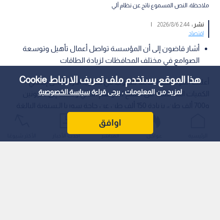
ملاحظة: النص المسموع ناتج عن نظام آلي
نشر :
2:44 2026/8/6
|
اقتصاد
أشار قاضون إلى أن المؤسسة تواصل أعمال تأهيل وتوسعة
الصوامع في مختلف المحافظات لزيادة الطاقات
هذا الموقع يستخدم ملف تعريف الارتباط Cookie
أعلنت المؤسسة العامة للحبوب في سوريا، الأربعاء، أن إجمالي
لمزيد من المعلومات ، يرجى قراءة
سياسة الخصوصية
الكميات المستلمة من القمح للموسم الحالي وصلت إلى مليونين
و700 ألف طن، بزيادة 150 ألف طن عن حاجة سوريا الـسنوية البالغة
مليونين و550 ألف طن.
اوافق
الرئيسية
عواجل
المباشر
أحدث الأخبار
الأكثر شيوعًا