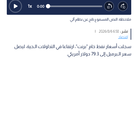
1
x
0:00
ملاحظة: النص المسموع ناتج عن نظام آلي
نشر :
6:58 2026/8/6
|
اقتصاد
سجلت أسعار نفط خام "برنت"، ارتفاعا في التداولات الـحية، ليصل
سعر الـبرميل إلى 79.3 دولار أمريكي.