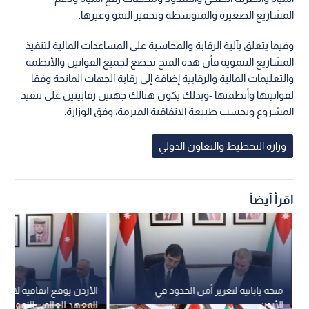
المشاريع الصغيرة والمتوسطة وتحفيز النمو وغيرها.
وفيما يتعلق بآلية الرقابة والمحاسبة على المساعدات المالية لتنفيذ
المشاريع التنموية فأن هذه المنح تخضع لجميع القوانين والأنظمة
والتعليمات المالية والرقابية إضافة إلى رقابة الجهات المانحة وفقا
لقوانينها وأنظمتها -وبذلك يكون هنالك جهتين رقابيتين على تنفيذ
المشروع وبحسب طبيعة الاتفاقية المبرمة، وفق الوزارة.
وزارة التخطيط والتعاون الدولي
اقرأ أيضاً
منحة يابانية لتعزيز أمن الحدود في
الأردن يوقع اتفاقية لاس
الأردن
المعهد العالمي للنمو الأ