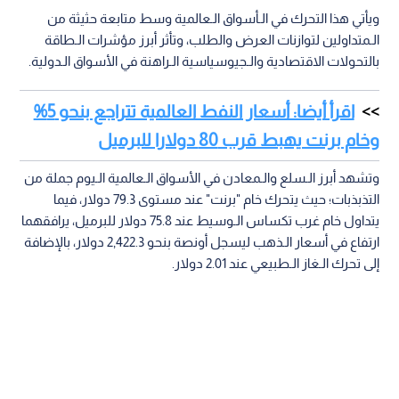
ويأتي هذا التحرك في الـأسواق الـعالمية وسط متابعة حثيثة من
الـمتداولين لتوازنات العرض والطلب، وتأثر أبرز مؤشرات الـطاقة
بالتحولات الاقتصادية والـجيوسياسية الـراهنة في الأسواق الـدولية.
اقرأ أيضا: أسعار النفط العالمية تتراجع بنحو 5%
وخام برنت يهبط قرب 80 دولارا للبرميل
وتشهد أبرز الـسلع والـمعادن في الأسواق الـعالمية الـيوم جملة من
التذبذبات؛ حيث يتحرك خام "برنت" عند مستوى 79.3 دولار، فيما
يتداول خام غرب تكساس الـوسيط عند 75.8 دولار للبرميل، يرافقهما
ارتفاع في أسعار الـذهب ليسجل أونصة بنحو 2,422.3 دولار، بالإضافة
إلى تحرك الـغاز الـطبيعي عند 2.01 دولار.