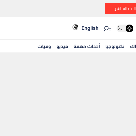
البث المباشر
English
اك
تكنولوجيا
أحداث مهمة
فيديو
وفيات