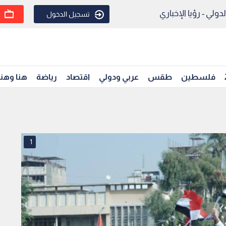
ولي - رؤيا الإخباري
تسجيل الدخول
فلسطين
طقس
عربي ودولي
اقتصاد
رياضة
هنا وهن
1