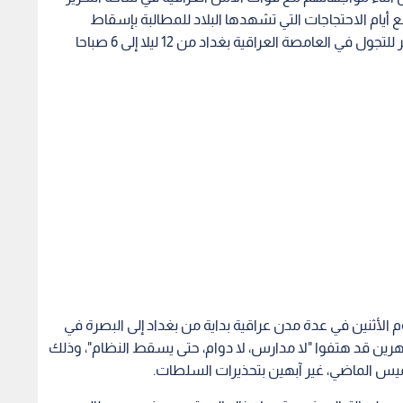
ا أصيب أكثر من 100 آخرين في رابع أيام الاحتجاجات التي تشهدها البلاد للمطالبة بإسقاط
الحكومة فيما أعلنت الحكومة العراقية عن فرض حضر للتجول في العامصة العراقية بغداد من 12 ليلا إلى 6 صباحا
وم الأثنين في عدة مدن عراقية بداية من بغداد إلى البصرة في
ظاهرين قد هتفوا "لا مدارس، لا دوام، حتى يسقط النظام"، وذلك
خميس الماضي، غير آبهين بتحذيرات السلطات.