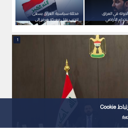
الدولة في العراق:
محللة سياسية: العراق يسعى
قائد ق
خدام الأراضي
لتجنب نقل معركة هرمز إلى
طبيعي
لقا للاعتداء على دول
أراضيه.. وحصر السلاح بدأ بوصفة
مستمر
أمريكية
1
Cooki
ية