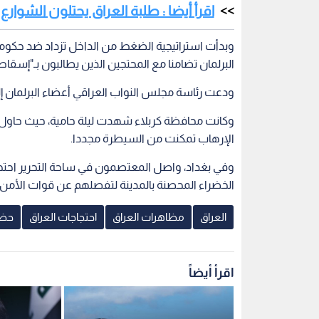
اقرأ أيضا : طلبة العراق يحتلون الشوار
وبدأت استراتيجية الضغط من الداخل تزداد ضد حكومة
البرلمان تضامنا مع المحتجين الذين يطالبون بـ"إسقاط
ودعت رئاسة مجلس النواب العراقي أعضاء البرلمان إل
وكانت محافظة كربلاء شهدت ليلة حامية، حيث حاول
الإرهاب تمكنت من السيطرة مجددا.
وفي بغداد، واصل المعتصمون في ساحة التحرير احتج
الخضراء المحصنة بالمدينة لتفصلهم عن قوات الأمن ا
العراق
مظاهرات العراق
احتجاجات العراق
حظر
اقرأ أيضاً