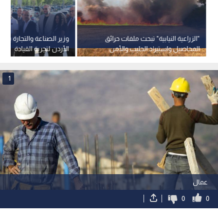
"الزراعية النيابية" تبحث ملفات حرائق
وزير الصناعة والتجارة يفت
المحاصيل واستيراد الحليب والأمن
الأردن لتجربة القيادة
الغذائي في الأردن
1
عمال
0
0