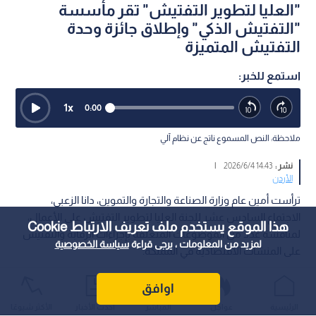
"العليا لتطوير التفتيش" تقر مأسسة
"التفتيش الذكي" وإطلاق جائزة وحدة
التفتيش المتميزة
استمع للخبر:
1
x
0:00
ملاحظة: النص المسموع ناتج عن نظام آلي
نشر :
14:43 2026/6/4
|
الأردن
ترأست أمين عام وزارة الصناعة والتجارة والتموين، دانا الزعبي،
الاجتماع السادس عشر للجنة العليا لتطوير التفتيش على الأعمال،
هذا الموقع يستخدم ملف تعريف الارتباط Cookie
لمناقشة عدد من الموضوعات المتعلقة بإجراءات الرقابة والتفتيش
لمزيد من المعلومات ، يرجى قراءة
سياسة الخصوصية
على المنشآت الاقتصادية في المملكة.
اوافق
الرئيسية
عواجل
المباشر
أحدث الأخبار
الأكثر شيوعًا