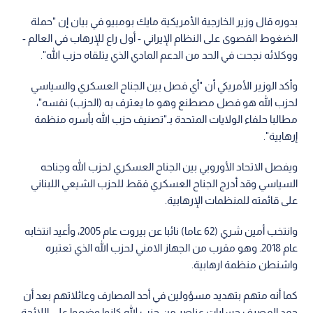
بدوره قال وزير الخارجية الأمريكية مايك بومبيو في بيان إن "حملة
الضغوط القصوى على النظام الإيراني - أول راع للإرهاب في العالم -
ووكلائه نجحت في الحد من الدعم المادي الذي يتلقاه حزب الله".
وأكد الوزير الأمريكي أن "أي فصل بين الجناح العسكري والسياسي
لحزب الله هو فصل مصطنع وهو ما يعترف به (الحزب) نفسه"،
مطالبا حلفاء الولايات المتحدة بـ"تصنيف حزب الله بأسره منظمة
إرهابية".
ويفصل الاتحاد الأوروبي بين الجناح العسكري لحزب الله وجناحه
السياسي وقد أدرج الجناح العسكري فقط للحزب الشيعي اللبناني
على قائمته للمنظمات الإرهابية.
وانتخب أمين شري (62 عاما) نائبا عن بيروت عام 2005، وأعيد انتخابه
عام 2018. وهو مقرب من الجهاز الامني لحزب الله الذي تعتبره
واشنطن منظمة ارهابية.
كما أنه متهم بتهديد مسؤولين في أحد المصارف وعائلاتهم بعد أن
جمد المصرف حسابات عناصر من حزب الله كانوا وضعوا على اللائحة