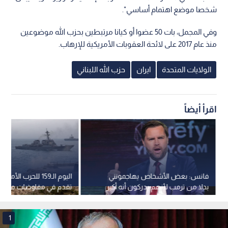
شخصا موضع اهتمام أساسي".
وفي المجمل، بات 50 عضوا أو كيانا مرتبطين بحزب الله موضوعين
منذ عام 2017 على لائحة العقوبات الأمريكية للإرهاب.
الولايات المتحدة
ايران
حزب الله اللبناني
اقرأ أيضاً
فانس: بعض الأشخاص يهاجمونني
اليوم الـ159 للحرب الأمر
بدلا من ترمب لأنهم يدركون أنه أكبر
تقدم في مفاوضات مضيق 
منهم بكثير
سلطنة عمان وإيران
1