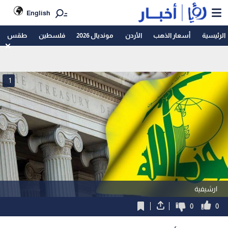
English
الرئيسية
أسعار الذهب
الأردن
مونديال 2026
فلسطين
طقس
1
ارشيفية
0
0