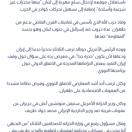
باستغلال موقعه لإدخال سلع مهربة إلى لبنان "بينها مخدرات غير
شرعية وأسلحة"، إضافة إلى تسهيل تحركات كوادر في الحزب.
وقاد حزب الله الذي تأسس في ثمانينات القرن الماضي بدعم من
طهران، عدة حروب ضد إسرائيل في جنوب لبنان وهو يجسد
"المقاومة" ضدها.
ووجه الرئيس الأمريكي دونالد ترمب الثلاثاء تحذيرا جديدا إلى إيران
ودعاها لأن تكون "حذرة جدا"، في معرض رده على سؤال حول وقف
إيران التقيد ببعض التزاماتها المدرجة في الاتفاق الدولي حول
برنامجها النووي.
وكان ترمب أحد أشد المعارضي للاتفاق النووي، وفرض نظاما مشددا
من العقوبات الاقتصادية على طهران.
وكان وزير الخزانة الأمريكي ستيفن منوتشين أعلن في حزيران عن
عقوبات قريبة ضد وزير الخارجية الإيراني محمد جواد ظريف.
وقال مسؤول رفيع في وزارة الخزانة للصحافيين الثلاثاء "من البديهي
أننا نبحث في مسارات مختلفة لعقوبات إضافية والوزير ظريف يبقى