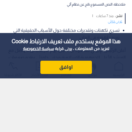
ملاحظة: النص المسموع ناتج عن نظام آلي
نشر :
منذ 7 ساعات
|
عربي دولي
تسري تكهنات وتقديرات مختلفة حول الأسباب الحقيقية التي
تمنع ظهوره في العلن
هذا الموقع يستخدم ملف تعريف الارتباط Cookie
لمزيد من المعلومات ، يرجى قراءة
سياسة الخصوصية
أعلن الرئيس الإيراني مسعود بزشكيان، يوم الأربعاء، أن التواصل مع
المرشد الأعلى للجمهورية الإسلامية مجتبى خامنئي يواجه صعوبات
بالغة في الوقت الراهن، وفق ما نقله التلفزيون الرسمي الإيراني، في
اوافق
ظل استمرار غياب المرشد الجديد عن الظهور العلني.
الرئيسية
عواجل
المباشر
أحدث الأخبار
الأكثر شيوعًا