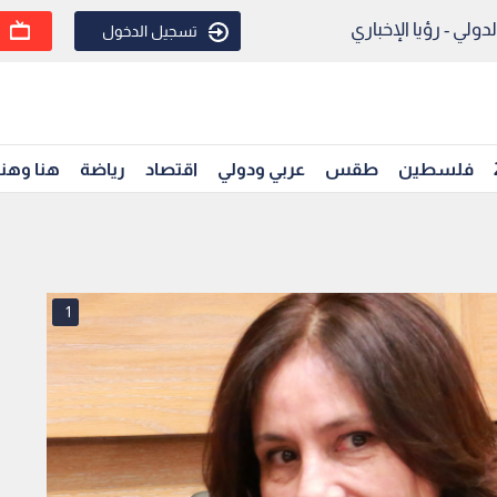
ولي - رؤيا الإخباري
تسجيل الدخول
فلسطين
طقس
عربي ودولي
اقتصاد
رياضة
هنا وهن
1