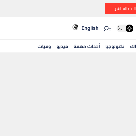
البث المباشر
English
اك
تكنولوجيا
أحداث مهمة
فيديو
وفيات