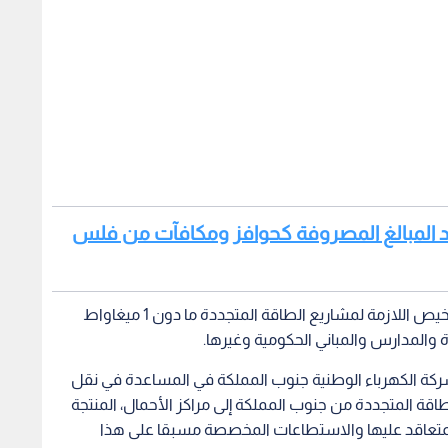
رداد المبالغ المصروفة كحوافز ومكافآت من فلس
وأكدت الوزيرة زواتي ان الحكومة ماضية في منح التراخيص اللازمة لمشاريع الطاقة المتجددة ما دون 1 ميغاواط
 والمدارس والمباني الحكومية وغيرها.
ركة الكهرباء الوطنية جنوب المملكة في المساعدة في نقل
ین 800 و1000 میغاواط من الطاقة المتجددة من جنوب المملكة إلى مراكز الأحمال، المنتجة
لمتعاقد علیھا والاستطاعات المخصصة مسبقا على ھذا