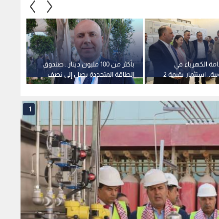
مة الكهرباء في
بأكثر من 100 مليون دينار.. صندوق
الميا
الشونة الجنوبية.. استثمار بقيمة 2
الطاقة المتجددة يصل إلى نصف
في "محطة الرامة"
مليون مستفيد
ميغاو
1