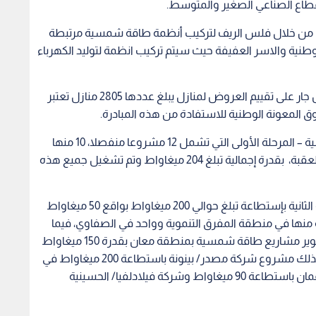
قها من خلال فلس الريف لتركيب أنظمة طاقة شمسية مرتبطة
نية والاسر العفيفة حيث سيتم تركيب انظمة لتوليد الكهرباء
وبهذا الخصوص قالت انه قد تم طرح العطاء والعمل جار على تقييم العروض لمنازل يبلغ عددها 2805 منازل تعتبر
 المعونة الوطنية للاستفادة من هذه المبادرة.
وكانت الوزارة قد نفذت للان مشاريع الطاقة الشمسية – المرحلة الأولى التي تشمل 12 مشروعا منفصلا، 10 منها
في منطقة معان وواحد في منطقة إربد وواحد في العقبة، بقدرة إجمالية تبلغ 204 ميغاواط وتم تشغيل جميع هذه
كما نفذت الوزارة مشاريع الطاقة الشمسية -المرحلة الثانية بإستطاعة تبلغ حوالي 200 ميغاواط بواقع 50 ميغاواط
 منها في منطقة المفرق التنموية وواحد في الصفاوي، فيما
تشمل مشاريع الطاقة الشمسية -المرحلة الثالثة: تطوير مشاريع طاقة شمسية بمنطقة معان بقدرة 150 ميغاواط
ومن المتوقع ان تدخل مرحلة التشغيل عام 2020. وكذلك مشروع شركة مصدر/ بينونة باستطاعة 200 ميغاواط في
الموقر، ومشاريع شركات التوليد في الريشة وشرق عمان باستطاعة 90 ميغاواط وشركة فيلادلفيا/ الحسينية