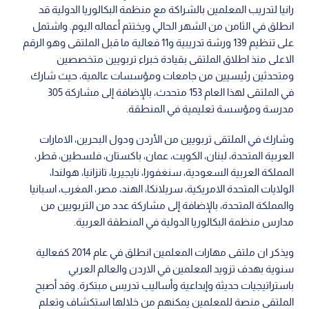
رانيا لتدريب المعلمين بالشراكة مع منظمة البكالوريا الدولية قد
انطلق في الثامن من الشهر الحالي ويختتم أعماله اليوم. واشتمل
على تنظيم 139 ورشة تدريبية و11 فعالية ما قبل الملتقى وهو الرقم
الاعلى منذ اطلاق الملتقى بقيادة خبراء تربويين متخصصين
ومتحدثين رئيسيين من جامعات ومؤسسات عالمية، حيث شارك
في الملتقى لهذا العام 153 متحدث، بالإضافة إلى مشاركة 305
مدرسة ومؤسسة تعليمية في المنطقة.
وشارك في الملتقى تربويين من الأردن ودول البحرين، الامارات
العربية المتحدة، لبنان، الكويت، عمان، باكستان، فلسطين، قطر،
المملكة العربية السعودية، سنغفورا، نايجيريا، تانزانيا، هولندا،
الولايات المتحدة الامريكية، سريلانكا، الهند، مصر، المغرب، اسبانيا
والمملكة المتحدة، بالإضافة إلى مشاركة عدد من التربويين من
مدارس منظمة البكالوريا الدولية في المنطقة العربية.
ويذكر ان ملتقى مهارات المعلمين انطلق في عام 2014 كفعالية
سنوية بهدف تزويد المعلمين في الاردن والعالم العربي
باستراتيجيات حديثة وإبداعية وأساليب تدريس مبتكرة. وقد أصبح
الملتقى منصة للمعلمين يمكنهم من خلالها استكشاف وتعلم