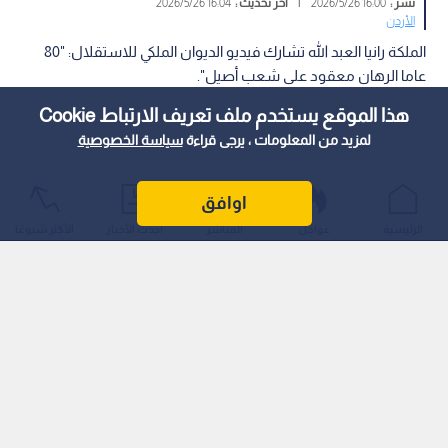
نشر :
16:00 2026/5/26
|
آخر تحديث :
16:04 2026/5/26
الأردن
الملكة رانيا العبد الله تشارك فيديو الديوان الملكي للاستقلال: "80
عاما الرهان معقود على شعب أصيل".
هذا الموقع يستخدم ملف تعريف الارتباط Cookie
لمزيد من المعلومات ، يرجى قراءة
سياسة الخصوصية
اوافق
الرئيسية
عواجل
المباشر
أحدث الأخبار
الأكثر شيوعًا
شاركت جلالة الملكة رانيا العبد الله، عبر حسابها الرسمي على منصة
"إنستغرام"، يوم الثلاثاء ، مقطع الفيديو الرسمي الذي نشره الديوان
الملكي الهاشمي بمناسبة عيد استقلال المملكة الأردنية الهاشمية
الثمانين. وأعادت جلالتها نشر المقطع المرتبط بعيد أستقلال