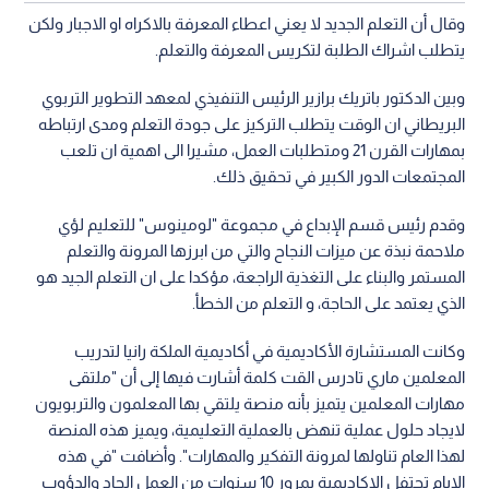
وقال أن التعلم الجديد لا يعني اعطاء المعرفة بالاكراه او الاجبار ولكن
يتطلب اشراك الطلبة لتكريس المعرفة والتعلم.
وبين الدكتور باتريك برازير الرئيس التنفيذي لمعهد التطوير التربوي
البريطاني ان الوقت يتطلب التركيز على جودة التعلم ومدى ارتباطه
بمهارات القرن 21 ومتطلبات العمل، مشيرا الى اهمية ان تلعب
المجتمعات الدور الكبير في تحقيق ذلك.
وقدم رئيس قسم الإبداع في مجموعة "لومينوس" للتعليم لؤي
ملاحمة نبذة عن ميزات النجاح والتي من ابرزها المرونة والتعلم
المستمر والبناء على التغذية الراجعة، مؤكدا على ان التعلم الجيد هو
الذي يعتمد على الحاجة، و التعلم من الخطأ.
وكانت المستشارة الأكاديمية في أكاديمية الملكة رانيا لتدريب
المعلمين ماري تادرس القت كلمة أشارت فيها إلى أن "ملتقى
مهارات المعلمين يتميز بأنه منصة يلتقي بها المعلمون والتربويون
لايجاد حلول عملية تنهض بالعملية التعليمية، ويميز هذه المنصة
لهذا العام تناولها لمرونة التفكير والمهارات". وأضافت "في هذه
الايام تحتفل الاكاديمية بمرور 10 سنوات من العمل الجاد والدؤوب