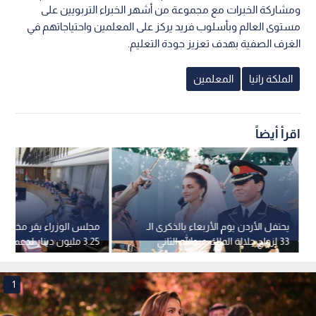
ومشاركة الخبرات مع مجموعة من أشهر الخبراء التربويين على
مستوى العالم وبأسلوب فريد يركز على المعلمين واحتياجاتهم في
الغرف الصفية بهدف تعزيز جودة التعليم.
الملكة رانيا
المعلمين
اقرأ أيضاً
يحتفل الأردن يوم الأربعاء بالذكرى الـ
مجلس الوزراء يقر مخصص
33 لزواج جلالة الملك عبدالله الثاني
3.25 مليون دينار لدعم ال
والملكة رانيا العبد الله
الإسكاني وتمليك الأراضي
المحدود والمعلمين
1