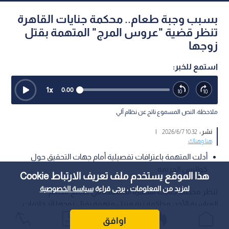
بسبب وجبة طعام.. محكمة جنايات القاهرة
تنظر قضية "عروس المرج" المتهمة بقتل
زوجها
استمع للخبر:
1
x
0:00
ملاحظة: النص المسموع ناتج عن نظام آلي
نشر :
10:32 2026/6/7
|
هنا وهناك
أدلت المتهمة باعترافات تفصيلية أمام جهات التحقيق حول
كواليس الجريمة
هذا الموقع يستخدم ملف تعريف الارتباط Cookie
لمزيد من المعلومات ، يرجى قراءة
سياسة الخصوصية
تنظر محكمة جنايات القاهرة المنعقدة في مجمع محاكم
العباسية،الأحد، محاكمة ربة منزل متهمة بقتل زوجها إثر خلافات
أسرية نشبت بينهما. وتعرف هذه القضية إعلاميا باسم "عروس
اوافق
المرج".