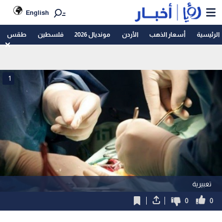
English
الرئيسية
أسعار الذهب
الأردن
مونديال 2026
فلسطين
طقس
1
تعبيرية
0
0