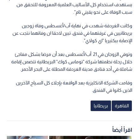
يستهدف استخدام كل الأساليب العلمية المعروفة للتحقق من
سبب الوفاة على نحو يقيني تام".
وكانت الغردقة شهدت في نهاية آب/أغسطس وفاة زوجين
بريطانيين في غرفتهما في فندق، تبين لاحقا ان وفاتهما نتجت عن
الإصابة ببكتيريا "اي كولاي".
وتوفي الزوجان في 21 آب/أغسطس بعد أن مرضا بشكل مفاجئ
خلال رحلة نظمتها شركة "توماس كوك" البريطانية تتضمن إقامة
شاملة في أحد فنادق مدينة الغردقة المطلة على البحر الأحمر.
وقامت الشركة الانكليزية بعد الواقعة بإجلاء كل السياح الآخرين
الذين كانوا في الفندق.
القاهرة
بريطانيا
اقرأ أيضاً