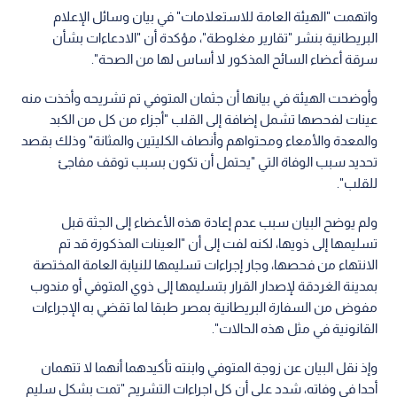
واتهمت "الهيئة العامة للاستعلامات" في بيان وسائل الإعلام
البريطانية بنشر "تقارير مغلوطة"، مؤكدة أن "الادعاءات بشأن
سرقة أعضاء السائح المذكور لا أساس لها من الصحة".
وأوضحت الهيئة في بيانها أن جثمان المتوفي تم تشريحه وأخذت منه
عينات لفحصها تشمل إضافة إلى القلب "أجزاء من كل من الكبد
والمعدة والأمعاء ومحتواهم وأنصاف الكليتين والمثانة" وذلك بقصد
تحديد سبب الوفاة التي "يحتمل أن تكون بسبب توقف مفاجئ
للقلب".
ولم يوضح البيان سبب عدم إعادة هذه الأعضاء إلى الجثة قبل
تسليمها إلى ذويها، لكنه لفت إلى أن "العينات المذكورة قد تم
الانتهاء من فحصها، وجار إجراءات تسليمها للنيابة العامة المختصة
بمدينة الغردقة لإصدار القرار بتسليمها إلى ذوي المتوفي أو مندوب
مفوض من السفارة البريطانية بمصر طبقا لما تقضي به الإجراءات
القانونية في مثل هذه الحالات".
وإذ نقل البيان عن زوجة المتوفي وابنته تأكيدهما أنهما لا تتهمان
أحدا في وفاته، شدد على أن كل اجراءات التشريح "تمت بشكل سليم