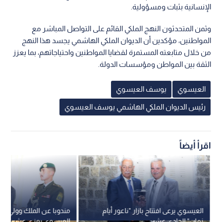
الإنسانية بثبات ومسؤولية.
وثمن المتحدثون النهج الملكي القائم على التواصل المباشر مع
المواطنين، مؤكدين أن الديوان الملكي الهاشمي يجسد هذا النهج
من خلال متابعته المستمرة لقضايا المواطنين واحتياجاتهم، بما يعزز
الثقة بين المواطن ومؤسسات الدولة.
العيسوي
يوسف العيسوي
رئيس الديوان الملكي الهاشمي يوسف العيسوي
اقرأ أيضاً
العيسوي يرعى افتتاح بازار "ناعور أيام
مندوبا عن الملك وولي الع
زمان" الحادي عشر
العيسوي يعزي عشيرة أب