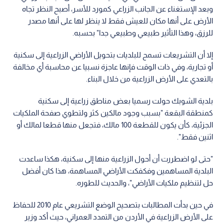
وبعد الإستغناء عن الجانب الزراعي كمورد للأسر، أصبح النظر تجاه
الأرض على أنها مكان للعيش فقط لا ينظر لها على أنها مصدر
للرزق، وهذا التأثير طبيعي وطبيعي جدا" بحسبه.
إلا أن التشريعات تسمح للبلديات بتحويل الأراضي الزراعية إلى سكنية
أو تجارية، وفي ذات الوقت فإنها عاجزة نسبيا عن محاسبة أي مخالفة
بالتعدي على الأرض الزراعية من خلال البناء.
بلدية الشوبك حولت رسميا بعض مناطق زراعية إلى سكنية
كمنطقة البقعة "بسبب وجود مالكين كثر ولتطوي صفحة الملكيات
الجزئية، كأن يكون للقطعة 100 مالك، فتجعل منها قطعا لمالك أو
اثنين فقط".
"حتى لو اضطررت أن أحول الزراعية منها إلى سكنية، هكذا ساعدت
البلدية المساهمين وفكفكت الأراضي المساهمة، هذا كان أفضل
حل لتنظيم ملكيات الأراضي"، والحديث للطوره.
في حين بدأت المطالبات بتصحيح الوضع التشريعي عام 2010 للحفاظ
على الأرض الزراعية في الأردن من التمدد العمراني، حيث أكد وزير