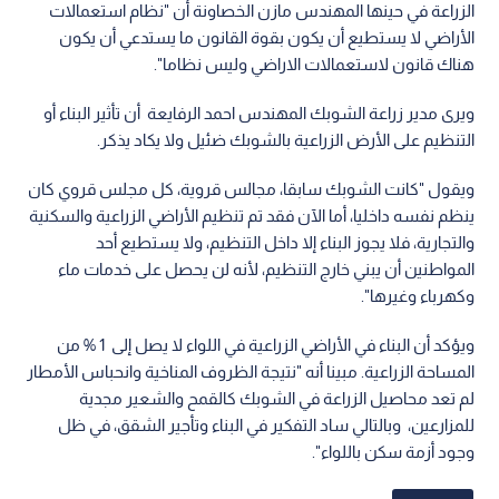
الزراعة في حينها المهندس مازن الخصاونة أن "نظام استعمالات
الأراضي لا يستطيع أن يكون بقوة القانون ما يستدعي أن يكون
هناك قانون لاستعمالات الاراضي وليس نظاما".
ويرى مدير زراعة الشوبك المهندس احمد الرفايعة أن تأثير البناء أو
التنظيم على الأرض الزراعية بالشوبك ضئيل ولا يكاد يذكر.
ويقول "كانت الشوبك سابقا، مجالس قروية، كل مجلس قروي كان
ينظم نفسه داخليا، أما الآن فقد تم تنظيم الأراضي الزراعية والسكنية
والتجارية، فلا يجوز البناء إلا داخل التنظيم، ولا يستطيع أحد
المواطنين أن يبني خارج التنظيم، لأنه لن يحصل على خدمات ماء
وكهرباء وغيرها".
ويؤكد أن البناء في الأراضي الزراعية في اللواء لا يصل إلى 1 % من
المساحة الزراعية. مبينا أنه "نتيجة الظروف المناخية وانحباس الأمطار
لم تعد محاصيل الزراعة في الشوبك كالقمح والشعير مجدية
للمزارعين، وبالتالي ساد التفكير في البناء وتأجير الشقق، في ظل
وجود أزمة سكن باللواء".