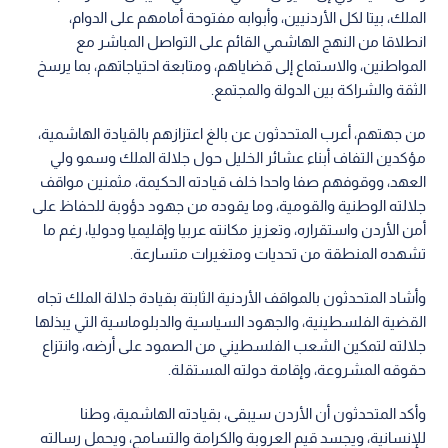
الملك، بيتا لكل الأردنيين، وأبوابه مفتوحة أمامهم على الدوام،
انطلاقا من النهج الهاشمي القائم على التواصل المباشر مع
المواطنين، والاستماع إلى قضاياهم، ومتابعة احتياجاتهم، بما يرسخ
الثقة والشراكة بين الدولة والمجتمع.
من جهتهم، أعرب المتحدثون عن بالغ اعتزازهم بالقيادة الهاشمية،
مؤكدين التفاف أبناء عشائر الخليل حول جلالة الملك وسمو ولي
العهد، ووقوفهم صفا واحدا خلف قيادته الحكيمة، مثمنين مواقف
جلالته الوطنية والقومية، وما يقوده من جهود دؤوبة للحفاظ على
أمن الأردن واستقراره، وتعزيز مكانته عربيا وإقليميا ودوليا، رغم ما
تشهده المنطقة من تحديات ومتغيرات متسارعة.
وأشاد المتحدثون بالمواقف الأردنية الثابتة بقيادة جلالة الملك تجاه
القضية الفلسطينية، والجهود السياسية والدبلوماسية التي يبذلها
جلالته لتمكين الشعب الفلسطيني من الصمود على أرضه، وانتزاع
حقوقه المشروعة، وإقامة دولته المستقلة.
وأكد المتحدثون أن الأردن سيبقى، بقيادته الهاشمية، وطنا
للإنسانية، ويجسد قيم العروبة والكرامة والتسامح، ويحمل رسالته