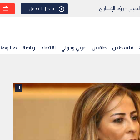
ولي - رؤيا الإخباري
تسجيل الدخول
فلسطين
طقس
عربي ودولي
اقتصاد
رياضة
هنا وهن
1