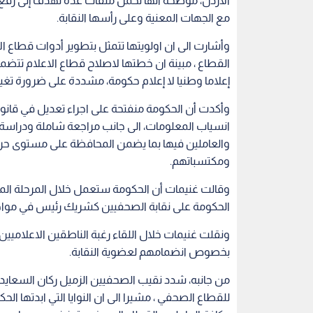
وقالت غنيمات أن الحكومة ستعمل خلال المرحلة المقب
الحكومة على نقابة الصحفيين كشريك رئيس في مواجهة
ونقلت غنيمات خلال اللقاء رغبة الناطقين الاعلاميي
بخصوص انضمامهم لعضوية النقابة.
من جانبه، شدد نقيب الصحفيين الزميل ركان السعايدة
للقطاع الصحفي ، مشيرا الى ان النوايا التي ابدتها ال
وكافة العاملين بالقطاع الصحفي بتعزيز جهودها ود
الحكومة الحالية الكثير.
واكد السعايدة ان قطاع الاعلام يعاني من العديد م
كجزء من الهم الوطني وبما يضمن رفع مستوى الحريا
بحال اقرارها ستحد من تطور الاعلام.
وطرح السعايدة ابرز مطالب الزملاء العاملين في الا
تطوير امكانيات وادوات مؤسساته، وطرح فكرة تأس
قانون تدعمه الحكومة لتعزيز مهنية المؤسسات واس
مختلف المؤسسات الاعلامية والصحفية وبضرورة اعادة ا