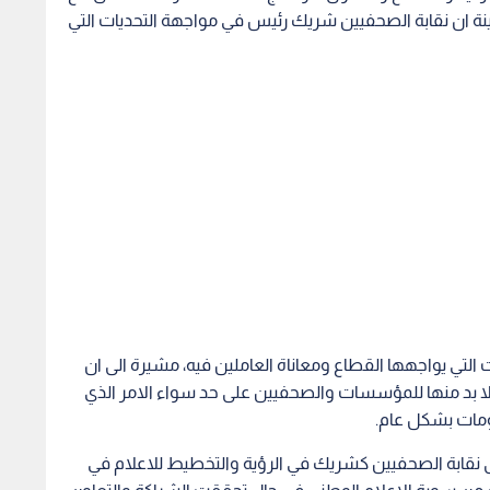
التي يواجهها القطاع ومعاناة العاملين فيه، مشيرة الى ان
ا بد منها للمؤسسات والصحفيين على حد سواء الامر الذي
مات بشكل عام.
ى نقابة الصحفيين كشريك في الرؤية والتخطيط للاعلام في
 من سوية الاعلام الوطني في حال تحققت الشراكة والتعاون
اعلام والتفاعل مع كافة التحديات والمشكلات التي تواجه
من ترتيب البيت الداخلي لمؤسسات الاعلام الرسمي ليكون
ر الصورة النمطية السائدة عنه.
نون حق الحصول على المعلومات وفقا لنهج واضح يضمن
ة وافية لكل تحديات ومطالب المؤسسات الاعلامية والصحفية
يات مرتفع وحماية حقوق العاملين في المؤسسات الإعلامية