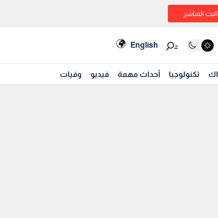
البث المباشر
English
اك
تكنولوجيا
أحداث مهمة
فيديو
وفيات