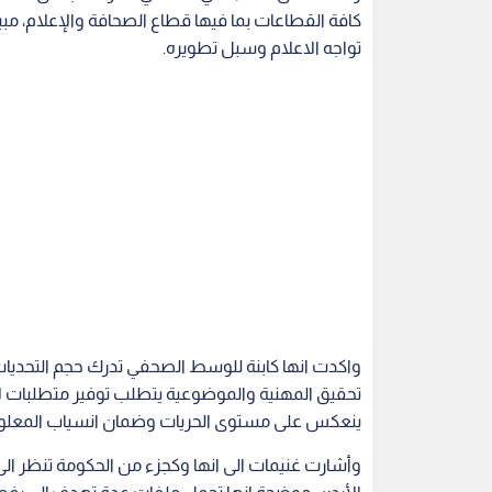
واكدت انها كابنة للوسط الصحفي تدرك حجم التحديات 
تحقيق المهنية والموضوعية يتطلب توفير متطلبات ل
ينعكس على مستوى الحريات وضمان انسياب المعلو
وأشارت غنيمات الى انها وكجزء من الحكومة تنظر ال
الأردن، موضحة انها تحمل ملفات عدة تهدف إلى رفع
مع الجهات المعنية وعلى رأسها النقابة.
وأشارت الى ان اولويتها تتمثل بتطوير أدوات قطاع ال
القطاع ، مبينة ان خطتها لاصلاح قطاع الاعلام تتض
إعلاما وطنيا لا إعلام حكومة، مشددة على ضرورة تغيي
وأكدت أن الحكومة منفتحة على اجراء تعديل في قا
انسياب المعلومات، الى جانب مراجعة شاملة ودراس
والعاملين فيها بما يضمن المحافظة على مستوى حر
ومكتسباتهم.