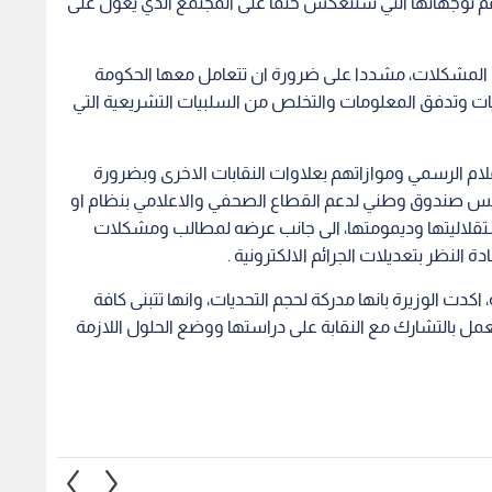
كدت الوزيرة بانها مدركة لحجم التحديات، وانها تتبنى كافة
ل بالتشارك مع النقابة على دراستها ووضع الحلول اللازمة
عتداء ميليشيا الحوثي
وزير الزراعة: القطاع الزراعي يحقق
الخارجي
يؤكد تضامنه المطلق
أعلى نسبة نمو وتوسع كبير في
الإرها
ة
الصادرات الوطنية
جرمان
1