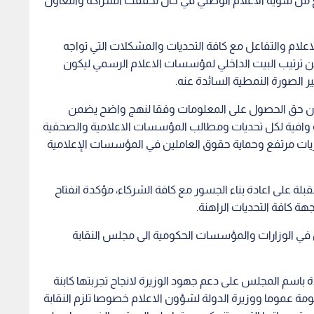
لة على اعادة بناء الجسور مع كافة الشركاء، مؤكدة انفتاح
 كافة التحديات الراهنة.
ن في الوزارات والمؤسسات الحكومية الى مجلس النقابة
 باسم المجلس على دعم جهود الوزيرة لانجاح تجربتها كابنة
حكومة عموما ووزيرة الدولة لشؤون الاعلام خصوصا تلزم النقابة
عم توجهاتها التي ستنعكس حتما على المجتمع الذي يعول على
ن المشكلات، مشددا على ضرورة ان تتعامل معها الحكومة
ت وتدفق المعلومات والتخلص من السلبيات التشريعية التي
علام الرسمي وموازاتهم بعلاوات النقابات الاخرى وبضرورة
يس صندوق وطني لدعم القطاع الصحفي والاعلامي بنظام او
تقلاليتها وديمومتها، الى جانب عرضه لمطالب ومشكلات
لنظر بتعديلات الجرائم الالكترونية .