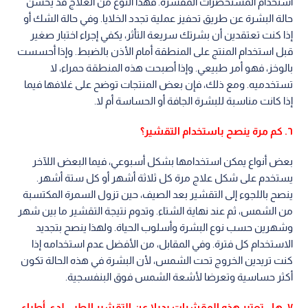
استخدام المستحضرات المقشرة. فهذا النوع من العلاج قد يحسن
حالة البشرة عن طريق تحفيز عملية تجدد الخلايا. وفي حالة الشك أو
إذا كنت تعتقدين أن بشرتك سريعة التأثر، يكفي إجراء اختبار صغير
قبل استخدام المنتج على المنطقة أمام الأذن بالضبط. وإذا أحسست
بالوخز، فهو أمر طبيعي. وإذا أصبحت هذه المنطقة حمراء، لا
تستخدميه. ومع ذلك، فإن بعض المنتجات توضح على غلافها فيما
إذا كانت مناسبة للبشرة الجافة أو الحساسة أم لا.
٦. كم مرة ينصح باستخدام التقشير؟
بعض أنواع يمكن استخدامها بشكل أسبوعي، فيما البعض اللآخر
يستخدم على شكل علاج مرة كل ثلاثة أشهر أو كل ستة أشهر.
ينصح باللجوء إلى التقشير بعد الصيف، حين تزول السمرة المكتسبة
من الشمس، ثم عند نهاية الشتاء. وتدوم نتيجة التقشير ما بين شهر
وشهرين حسب نوع البشرة وأسلوب الحياة. ولهذا ينصح بتجديد
الاستخدام كل فترة. وفي المقابل، من الأفضل عدم استخدامه إذا
كنت تريدين الخروج تحت الشمس، لأن البشرة في هذه الحالة تكون
أكثر حساسية وتعرضا لأشعة الشمس فوق البنفسجية.
٧. هل تعتبر هذه المقشرات بديلا عن التقشير الطبي لدى أطباء