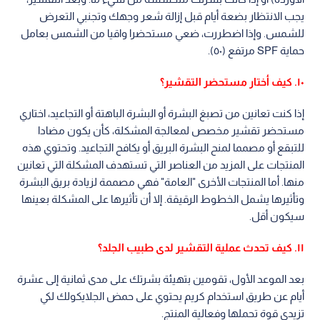
يجب الانتظار بضعة أيام قبل إزالة شعر وجهك وتجنبي التعرض
للشمس. وإذا اضطررت، ضعي مستحضرا واقيا من الشمس بعامل
حماية SPF مرتفع (٥٠).
١٠. كيف أختار مستحضر التقشير؟
إذا كنت تعانين من تصبغ البشرة أو البشرة الباهتة أو التجاعيد، اختاري
مستحضر تقشير مخصص لمعالجة المشكلة، كأن يكون مضادا
للتبقع أو مصمما لمنح البشرة البريق أو يكافح التجاعيد. وتحتوي هذه
المنتجات على المزيد من العناصر التي تستهدف المشكلة التي تعانين
منها. أما المنتجات الأخرى "العامة" فهي مصممة لزيادة بريق البشرة
وتأثيرها يشمل الخطوط الرقيقة. إلا أن تأثيرها على المشكلة بعينها
سيكون أقل.
١١. كيف تحدث عملية التقشير لدى طبيب الجلد؟
بعد الموعد الأول، تقومين بتهيئة بشرتك على مدى ثمانية إلى عشرة
أيام عن طريق استخدام كريم يحتوي على حمض الجلايكولك لكي
تزيدي قوة تحملها وفعالية المنتج.