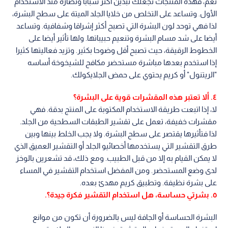
نعم، فهذه المنتجات تجعلك تبدين أكثر شبابا ونضارة منذ الاستخدام
الأول. وتساعد على التخلص من خلايا الجلد الميتة على سطح البشرة،
لذا فهي توحد لون البشرة التي تصبح أكثر إشراقا وشفافية. وتساعد
أيضا على شد مسام البشرة وتنعيم حبيباتها. ولها تأثير أيضا على
الخطوط الرقيقة، حيث تصبح أقل وضوحا بكثير. وتزيد فعاليتها كثيرا
إذا استخدم بعدها مباشرة مستحضر مكافح للشيخوخة أساسه
"الريتنول" أو كريم يحتوي على حمض الجلايكولك.
٤. ألا تعتبر هذه المقشرات قوية على البشرة؟
لا، إذا اتبعت طريقة الاستخدام المكتوبة على المنتج بدقة. فهي
مقشرات خفيفة، تعمل على تقشير الطبقات السطحية من الجلد.
لذا فتأثيرها يقتصر على سطح البشرة. ولا يجب الخلط بينها وبين
طرق التقشير التي يستخدمها أخصائيو الجلد أو التقشير العميق الذي
لا يمكن القيام به إلا من قبل الطبيب. ومع ذلك، قد تشعرين بالوخز
لدى وضع المستحضر. ومن المفضل استخدام التقشير في المساء
على بشرة نظيفة. وتطبيق كريم مهدئ بعده.
٥. بشرتي حساسة، هل استخدام التقشير فكرة جيدة؟.
البشرة الحساسة أو الجافة ليس بالضرورة أن تكون من موانع