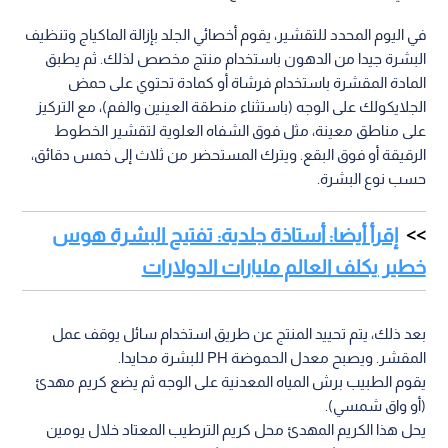
في اليوم المحدد للتقشير، يقوم أخصائي الجلد بإزالة الماكياج وتنظيف
البشرة جيدا من الدهون باستخدام منتج مخصص لذلك. ثم يطبق
المادة المقشرة باستخدام فرشاة أو كمادة تحتوي على حمض
الجلايكولك على الوجه (باستثناء منطقة العينين والفم)، مع التركيز
على مناطق معينة، مثل فوق الشفاه العلوية لتقشير الخطوط
الرقيقة أو فوق البقع. ويترك المستحضر من ثلاث إلى خمس دقائق،
حسب نوع البشرة.
إقرأ أيضا: أستاذة جلدية: تفتيح البشرة هوس
خطير يكلف العالم مليارات الدولارات
بعد ذلك، يتم تحييد المنتج عن طريق استخدام سائل يوقف عمل
المقشر. ويصبح معدل الحموضة PH للبشرة محايدا.
يقوم الطبيب برش المياه المعدنية على الوجه ثم يضع كريم مهدئ
(أو واق شمسي).
يحل هذا الكريم المهدئ محل كريم الترطيب المعتاد خلال يومين