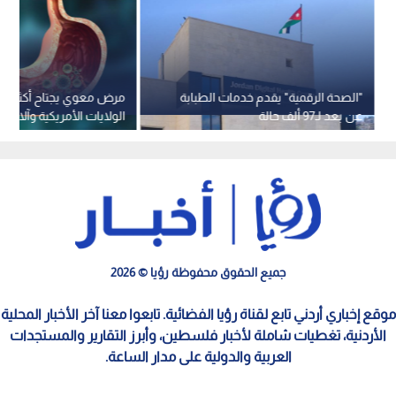
"الصحة الرقمية" يقدم خدمات الطبابة
مرض معوي يجتاح أكثر م
عن بعد لـ97 ألف حالة
الولايات الأمريكية وآلاف ا
الرصد
جميع الحقوق محفوظة رؤيا © 2026
موقع إخباري أردني تابع لقناة رؤيا الفضائية. تابعوا معنا آخر الأخبار المحلية
الأردنية، تغطيات شاملة لأخبار فلسطين، وأبرز التقارير والمستجدات
العربية والدولية على مدار الساعة.