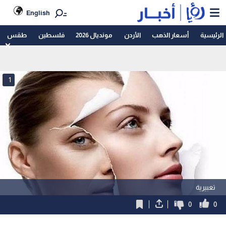
English
الرئيسية
أسعار الذهب
الأردن
مونديال 2026
فلسطين
طقس
1
تعبيرية
0
0