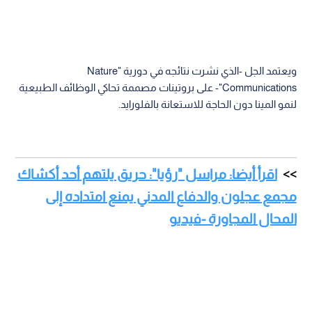
ويعتمد الجل -الذي نشرت نتائجه في دورية "Nature
Communications"- على بروتينات مصممة تحاكي الوظائف الطبيعية
لنمو المينا دون الحاجة للاستعانة بالفلورايد.
اقرأ أيضا: مراسل "رؤيا": حريق يلتهم أحد أكشاك
مجمع عجلون والدفاع المدني يمنع امتداده إلى
المحال المجاورة -فيديو