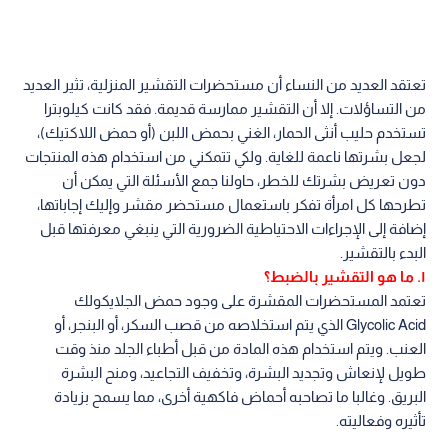
تعتقد العديد من النساء أن مستحضرات التقشير المنزلية، تثير العديد
من التساؤلات. إلا أن التقشير ممارسة قديمة. فقد كانت كيلوبترا
تستخدم حليب أنثى الحمار، الغني بحمض اللبن (أو حمض اللاكتيك)،
لجعل بشرتها ناعمة للغاية. ولكي تتمكني من استخدام هذه المنتجات
دون تعريض بشرتك للخطر، حاولنا جمع الأسئلة التي يمكن أن
تطرحها كل امرأة تفكر باستعمال مستحضر مقشر وإليك إجاباتها،
إضافة إلى الإجراءات الاحتياطية الضرورية التي ينبغي معرفتها قبل
البدء بالتقشير.
١. ما هو التقشير بالضبط؟
تعتمد المستحضرات المقشرة على وجود حمض الجلايكولك
Glycolic Acid الذي يتم استخلاصه من قصب السكر، أو البنجر، أو
العنب. ويتم استخدام هذه المادة من قبل أطباء الجلد منذ وقت
طويل لإنعاش وتجديد البشرة، وتخفيف التجاعيد، ومنح البشرة
البريق. وغالبا ما تصاحبه أحماض فاكهية أخرى، مما يسمح بزيادة
تأثيره وفعاليته.