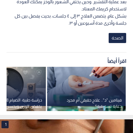
بعد عملية التقشير. وحين يختفي الشعور بالوخز يمكنك العودة
لاستخدام كريمك المعتاد.
بشكل عام، يتضمن العلاج ٣ إلى ٤ جلسات، بحيث يفصل بين كل
جلسة وأخرى مدة أسبوعين أو ٣.
الصحة
اقرأ أيضاً
فيتامين "د".. علاج حقيقي أم مجرد
دراسة طبية
دعاية تسويقية؟
يخفض الوزن ويحسن الص
1