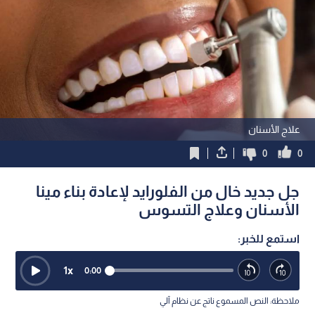
علاج الأسنان
0
0
جل جديد خال من الفلورايد لإعادة بناء مينا
الأسنان وعلاج التسوس
استمع للخبر:
1
x
0:00
ملاحظة: النص المسموع ناتج عن نظام آلي