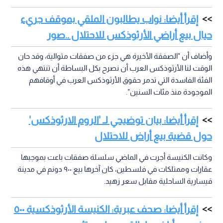
إقرأ أيضا: نواب يطالبون الملقي بموقف جريء
حيال بيع أراضي الأرثوذكس للاحتلال ..صور
وأضاف أن "الصفقة الأخيرة هي جزء من صفقات متوالية، وقد حان
الوقت لنا الأرثوذكس العرب أن نصرح بكل البساطة أن تنتهي هذه
الفئة الفاسدة التي تدمر حقوق الأرثوذكس العرب في أوقافهم
الموجودة منذ مئات السنين".
إقرأ أيضا: بيان توضيحي لـ 'الروم الارثوذكس'
حول قضية بيع أراض للاحتلال
وكانت الكنيسة أجرت في الماضي سلسلة صفقات باعت بموجبها
عقارات وممتلكات في فلسطين، كان آخرها بيع ٩٠٠ دونم في مدينة
قيسارية الساحلية مقابل سعر زهيد.
إقرأ أيضا: صحف عبرية: الكنيسة الأرثوذكسية ٥٠٠