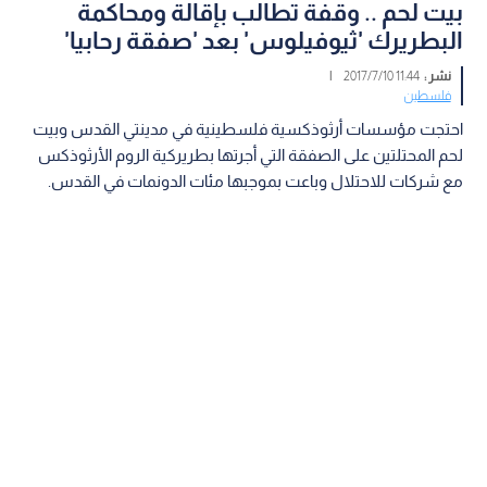
بيت لحم .. وقفة تطالب بإقالة ومحاكمة
البطريرك 'ثيوفيلوس' بعد 'صفقة رحابيا'
نشر :
11:44 2017/7/10
|
فلسطين
احتجت مؤسسات أرثوذكسية فلسطينية في مدينتي القدس وبيت
لحم المحتلتين على الصفقة التي أجرتها بطريركية الروم الأرثوذكس
مع شركات للاحتلال وباعت بموجبها مئات الدونمات في القدس.