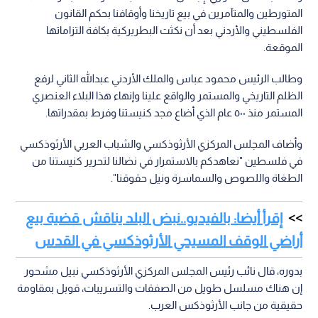
المتورطين والمتآمرين في بيع تاريخنا وأوقافنا بحكم القانون
الفلسطيني والأردني بعد أن نكثت البطريركية بكافة التزاماتها
الموقعة.
وطالب الرئيس محمود عباس والملك الأردني عبدالله الثاني لرفع
الظلم التاريخي والمستمر والواقع علينا وإنهاء هذا البلاء العنصري
المستمر منذ ٥٠٠ عام الذي أضاع مجد كنيستنا وفرط بمقدراتها.
وأضاف المجلس المركزي الأرثوذكسي والشباب العربي الأرثوذكسي
في فلسطين "نعاهدكم بالاستمرار في نضالنا لتحرير كنيستنا من
الطغاة واللصوص والسماسرة ونيل حقوقنا".
إقرأ أيضا: بالفيديو..نبض البلد يناقش قضية بيع
أراضي الوقف المسيحي الأرثوذكسي في القدس
بدوره، قال نائب رئيس المجلس المركزي الأرثوذكسي نبيل مشحور
إن هناك مسلسل طويل من الصفقات والتسريبات، قوبل بمقاومة
حقيقية من جانب الأرثوذكس العرب.