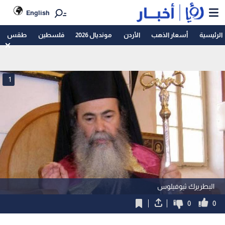
English
الرئيسية
أسعار الذهب
الأردن
مونديال 2026
فلسطين
طقس
1
البطريرك ثيوفيلوس
0
0