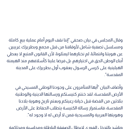
وقال المجلس في بيان صحفي "إننا نقف اليوم أمام عملية بيع كاملة
ومسلسل تصفية شامل لأوقافنا من قبل مجمع وبطريرك غريبين
عن هويتنا وانتمائنا، لم نختارهما ليمثلونا، لأن القانون المتبع لا يعطي
أبناء الوطن الحق في اختيارهم، بل فرضا علينا كأسلافهم منذ الهيمنة
الهيلينية على كرسي الرسول يعقوب أول بطريرك على المدينة
المقدسة".
وأضاف البيان "أيها المتآمرون على وجودنا الوطني المسيحي في
الأرض المقدسة، لقد خنتم كنيستكم ورسالتها الدينية والوطنية
بثلاثين من الفضة قبل خيانة رعيتكم وبعتم تاريخ وهوية بلادنا
المقدسة، فاستمرار رسالة الكنيسة يتطلب الحفاظ على الأرض
وهويتها العربية والمسيحية فمن لا أرض له لا وجود له".
وناشد بالتدخل الفوري لإبطال الصفقة الباطلة ومحاسبة ومحاكمة