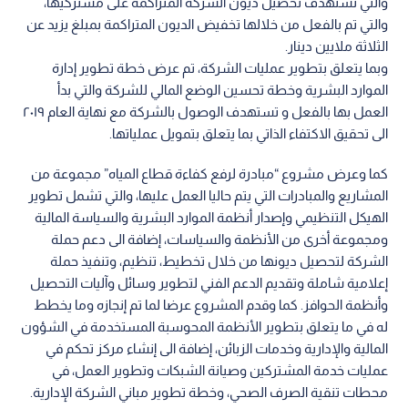
والتي تستهدف تحصيل ديون الشركة المتراكمة على مشتركيها،
والتي تم بالفعل من خلالها تخفيض الديون المتراكمة بمبلغ يزيد عن
الثلاثة ملايين دينار.
وبما يتعلق بتطوير عمليات الشركة، تم عرض خطة تطوير إدارة
الموارد البشرية وخطة تحسين الوضع المالي للشركة والتي بدأ
العمل بها بالفعل و تستهدف الوصول بالشركة مع نهاية العام ٢٠١٩
الى تحقيق الاكتفاء الذاتي بما يتعلق بتمويل عملياتها.
كما وعرض مشروع “مبادرة لرفع كفاءة قطاع المياه” مجموعة من
المشاريع والمبادرات التي يتم حاليا العمل عليها، والتي تشمل تطوير
الهيكل التنظيمي وإصدار أنظمة الموارد البشرية والسياسة المالية
ومجموعة أخرى من الأنظمة والسياسات، إضافة الى دعم حملة
الشركة لتحصيل ديونها من خلال تخطيط، تنظيم، وتنفيذ حملة
إعلامية شاملة وتقديم الدعم الفني لتطوير وسائل وآليات التحصيل
وأنظمة الحوافز. كما وقدم المشروع عرضا لما تم إنجازه وما يخطط
له في ما يتعلق بتطوير الأنظمة المحوسبة المستخدمة في الشؤون
المالية والإدارية وخدمات الزبائن، إضافة الى إنشاء مركز تحكم في
عمليات خدمة المشتركين وصيانة الشبكات وتطوير العمل، في
محطات تنقية الصرف الصحي، وخطة تطوير مباني الشركة الإدارية.