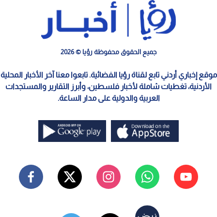
وزارة المياه والري
0
0
"المياه والري" تنفي قاطعا صحة "كشف
المكافآت" المتداول: من نسج الخيال
استمع للخبر:
نشر :
11:24 2026/5/23
|
آخر تحديث :
11:27 2026/5/23
الأردن
نفت وزارة المياه والري / سلطة المياه، نفيا قاطعا، صحة ما يتم
تداوله مؤخرا على وسائط التواصل الاجتماعي بشأن "كشف مكافآت"
مالية مزعومة.