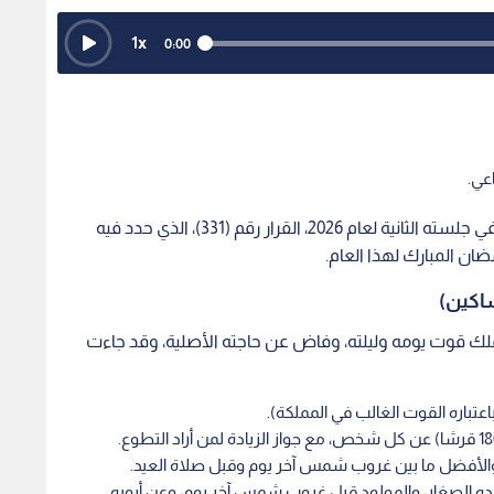
1
x
0:00
عي.
أصدر مجلس الإفتاء والبحوث والدراسات الإسلامية في جلسته الثانية لعام 2026، القرار رقم (331)، الذي حدد فيه
ان المبارك لهذا العام.
اكين)
ك قوت يومه وليلته، وفاض عن حاجته الأصلية، وقد جاءت
 والأفضل ما بين غروب شمس آخر يوم وقبل صلاة العيد.
ده الصغار، والمولود قبل غروب شمس آخر يوم، وعن أبويه