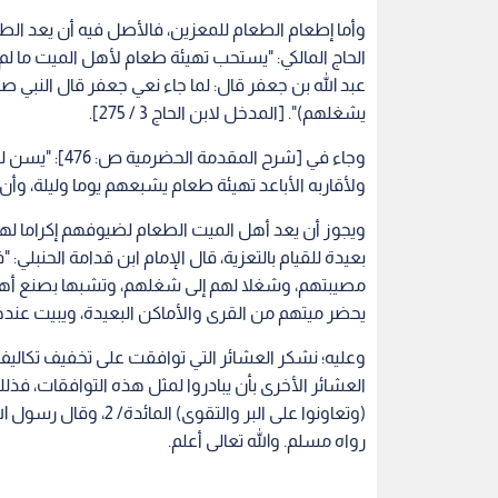
وأما إطعام الطعام للمعزين، فالأصل فيه أن يعد ال
الحاج المالكي: "يستحب تهيئة طعام لأهل الميت ما لم 
عبد الله بن جعفر قال: لما جاء نعي جعفر قال النبي ص
يشغلهم)". [المدخل لابن الحاج 3 / 275].
وجاء في [شرح ا
ولأقاربه الأباعد تهيئة طعام يشبعهم يوما وليلة، وأن
ويجوز أن يعد أهل الميت الطعام لضيوفهم إكراما لهم
بعيدة للقيام بالتعزية، قال الإمام ابن قدامة الحنبلي
مصيبتهم، وشغلا لهم إلى شغلهم، وتشبها بصنع أهل ال
يحضر ميتهم من القرى والأماكن البعيدة، ويبيت عندهم، ول
وعليه؛ نشكر العشائر التي توافقت على تخفيف تكاليف
العشائر الأخرى بأن يبادروا لمثل هذه التوافقات، فذلك
(وتعاونوا على البر وال
رواه مسلم. والله تعالى أعلم.