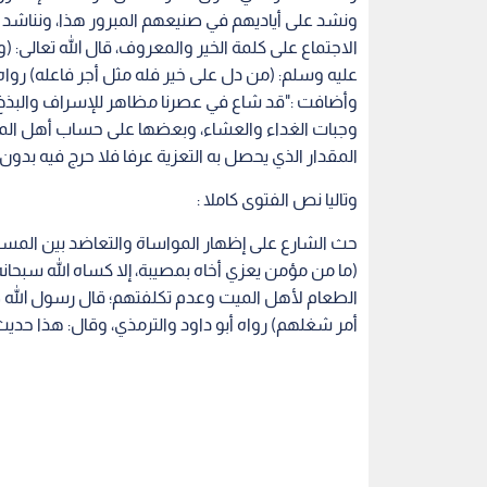
ونشد على أياديهم في صنيعهم المبرور هذا، ونناشد ا
عليه وسلم: (من دل على خير فله مثل أجر فاعله) رواه 
وأضافت :"قد شاع في عصرنا مظاهر للإسراف والبذخ ف
وجبات الغداء والعشاء، وبعضها على حساب أهل الميت
المقدار الذي يحصل به التعزية عرفا فلا حرج فيه بدون
وتاليا نص الفتوى كاملا :
حث الشارع على إظهار المواساة والتعاضد بين المسل
(ما من مؤمن يعزي أخاه بمصيبة، إلا كساه الله سبحان
الطعام لأهل الميت وعدم تكلفتهم؛ قال رسول الله صل
أمر شغلهم) رواه أبو داود والترمذي، وقال: هذا حد