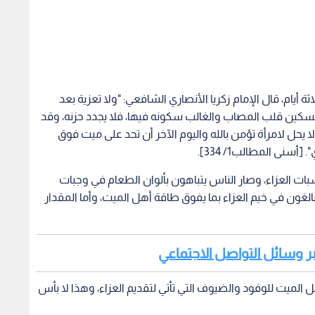
ثة أيام، قال الإمام زكريا الأنصاري الشافعي: "ولا تعزية بعد
ها تسكين قلب المصاب والغالب سكونه فيها، فلا يجدد حزنه، وقد
لا يحل لامرأة تؤمن بالله واليوم الآخر أن تحد على ميت فوق
أسنى المطالب1/ 334].
ت العزاء، وصار الناس يتباهون بألوان الطعام في وجبات
غون في خيم العزاء بما يفوق طاقة أهل الميت، وأما المقدار
عبر وسائل التواصل الاجتماعي
الميت للوفود والضيوف التي تأتي لتقديم العزاء، وهذا لا بأس