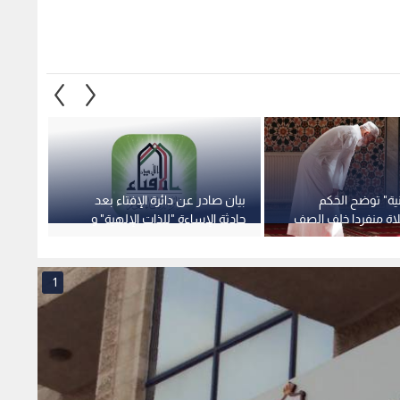
دنية" توضح الحكم
بيان صادر عن دائرة الإفتاء بعد
"دعوها 
اة منفردا خلف الصف
حادثة الإساءة "للذات الإلهية" و
يحذر م
"الرسول الكريم"
"وحدتنا
1