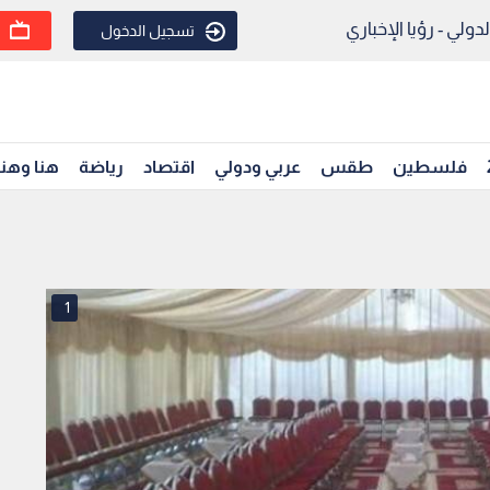
ولي - رؤيا الإخباري
تسجيل الدخول
فلسطين
طقس
عربي ودولي
اقتصاد
رياضة
هنا وهن
1