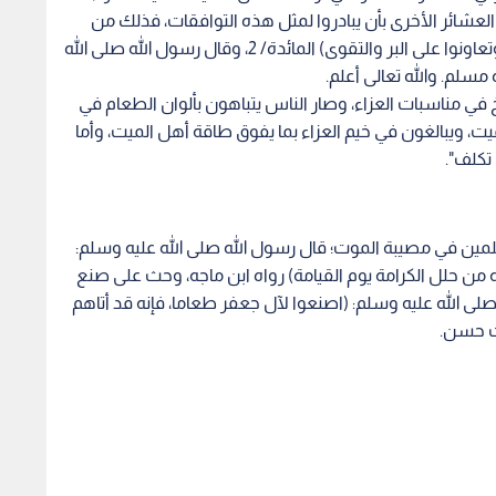
لعشائر الأخرى بأن يبادروا لمثل هذه التوافقات، فذلك من
الاجتماع على كلمة الخير والمعروف، قال الله تعالى: (وتعاونوا على البر والتقوى) المائدة/ 2، وقال رسول الله صلى الله
مسلم. والله تعالى أعلم.
ي مناسبات العزاء، وصار الناس يتباهون بألوان الطعام في
، ويبالغون في خيم العزاء بما يفوق طاقة أهل الميت، وأما
 تكلف".
مين في مصيبة الموت؛ قال رسول الله صلى الله عليه وسلم:
ه من حلل الكرامة يوم القيامة) رواه ابن ماجه، وحث على صنع
ى الله عليه وسلم: (اصنعوا لآل جعفر طعاما، فإنه قد أتاهم
يث حسن.