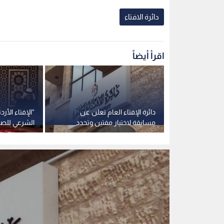
دائرة الافتاء
اقرأ أيضاً
ضح حكم استبدال
دائرة الإفتاء العام تعلن عن
"الإفتاء الأر
عقود التأمين
مسابقة لاختيار مفتين وتحدد
الشرعي للصل
شروط التقدم