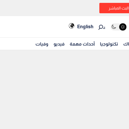
البث المباشر
English
اك
تكنولوجيا
أحداث مهمة
فيديو
وفيات