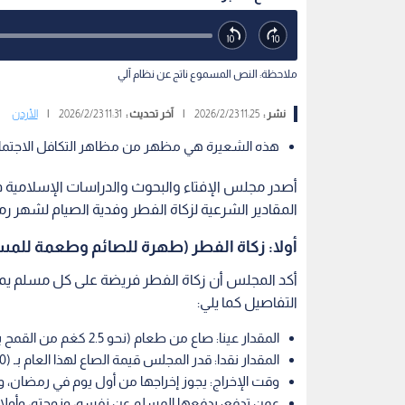
ملاحظة: النص المسموع ناتج عن نظام آلي
نشر :
11:25 2026/2/23
|
آخر تحديث :
11:31 2026/2/23
|
الأردن
هذه الشعيرة هي مظهر من مظاهر التكافل الاجتما
المقادير الشرعية لزكاة الفطر وفدية الصيام لشهر رمض
أولا: زكاة الفطر (طهرة للصائم وطعمة للمس
أكد المجلس أن زكاة الفطر فريضة على كل مسلم يمل
التفاصيل كما يلي:
المقدار عينا: صاع من طعام (نحو 2.5 كغم من القمح باعتباره القوت الغالب في المملكة).
المقدار نقدا: قدر المجلس قيمة الصاع لهذا العام بـ (180 قرشا) عن كل شخص، مع جواز الزيادة لمن أراد التطوع.
وقت الإخراج: يجوز إخراجها من أول يوم في رمضان،
عمن تدفع: يدفعها المسلم عن نفسه، وزوجته، وأولا