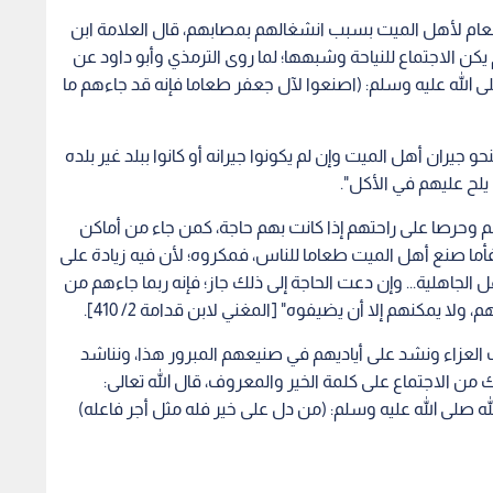
طعام لأهل الميت بسبب انشغالهم بمصابهم، قال العلامة ابن
يكن الاجتماع للنياحة وشبهها؛ لما روى الترمذي وأبو داود عن
لى الله عليه وسلم: (اصنعوا لآل جعفر طعاما فإنه قد جاءهم ما
لمقدمة الحضرمية ص: 476]: "يسن لنحو جيران أهل الميت وإن لم يكونوا جيرانه أو كانوا ببلد غير بلده
 يلح عليهم في الأكل".
 وحرصا على راحتهم إذا كانت بهم حاجة، كمن جاء من أماكن
: "فأما صنع أهل الميت طعاما للناس، فمكروه؛ لأن فيه زيادة على
جاهلية... وإن دعت الحاجة إلى ذلك جاز؛ فإنه ربما جاءهم من
ا يمكنهم إلا أن يضيفوه" [المغني لابن قدامة 2/ 410].
 العزاء ونشد على أياديهم في صنيعهم المبرور هذا، ونناشد
 من الاجتماع على كلمة الخير والمعروف، قال الله تعالى:
تقوى) المائدة/ 2، وقال رسول الله صلى الله عليه وسلم: (من دل على خير فله مثل أجر فاعله)