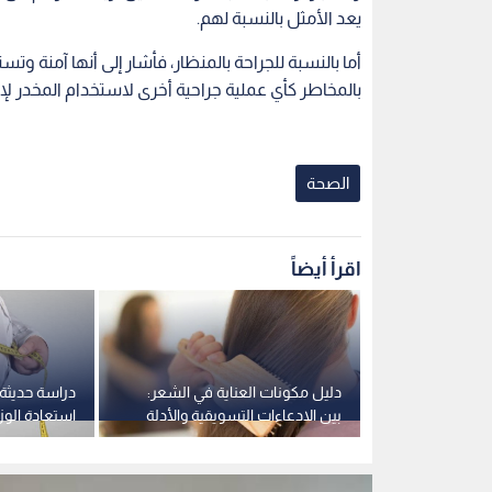
يعد الأمثل بالنسبة لهم.
أما بالنسبة للجراحة بالمنظار، فأشار إلى أنها آمنة
بالمخاطر كأي عملية جراحية أخرى لاستخدام المخدر لإج
الصحة
اقرأ أيضاً
موس عبر
دليل مكونات العناية في الشعر:
دراسة حديث
ات التكنولوجية
بين الادعاءات التسويقية والأدلة
استعادة الوز
ة
العلمية
"ذاكرة بيولوج