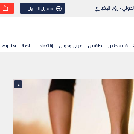
ولي - رؤيا الإخباري
تسجيل الدخول
فلسطين
طقس
عربي ودولي
اقتصاد
رياضة
هنا وهن
2