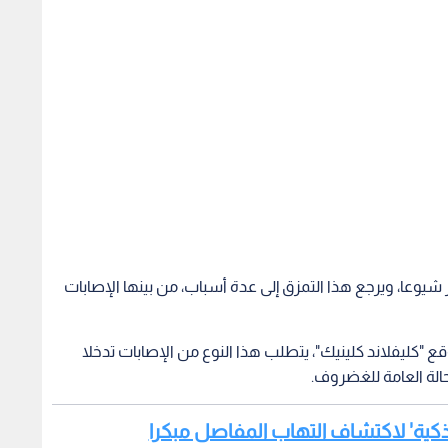
شيوعا، ويرجع هذا التمزق إلى عدة أسباب، من بينها الإصابات
قع "كليفلاند كلينيك"، يتطلب هذا النوع من الإصابات تدخلا
الة العامة للغضروف.
ة ذكية' لاكتشاف التهاب المفاصل مبكرا