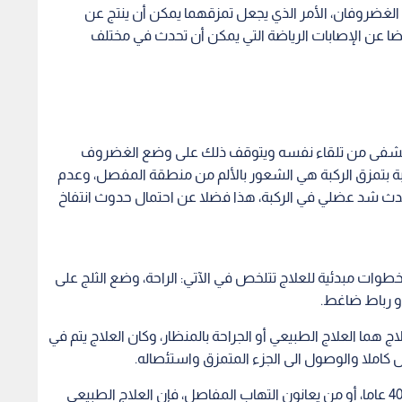
الغضروفان، الأمر الذي يجعل تمزقهما يمكن أن ينتج عن
ضا عن الإصابات الرياضة التي يمكن أن تحدث في مختلف
د يشفى من تلقاء نفسه ويتوقف ذلك على وضع الغضروف
ابة بتمزق الركبة هي الشعور بالألم من منطقة المفصل، وعدم
دث شد عضلي في الركبة، هذا فضلا عن احتمال حدوث انتفاخ
خطوات مبدئية للعلاج تتلخص في الآتي: الراحة، وضع الثلج على
أو رباط ضاغط.
هما العلاج الطبيعي أو الجراحة بالمنظار، وكان العلاج يتم في
كاملا والوصول الى الجزء المتمزق واستئصاله.
وأكد باركر أنه بالنسبة لأولئك الذين تزيد أعمارهم عن 40 عاما، أو من يعانون التهاب المفاصل، فإن العلاج الطبيعي