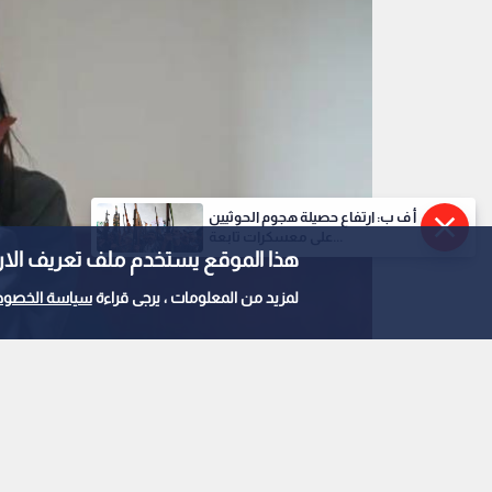
أ ف ب: ارتفاع حصيلة هجوم الحوثيين
على معسكرات تابعة...
هذا الموقع يستخدم ملف تعريف الارتباط e
لمزيد من المعلومات ، يرجى قراءة
سياسة الخصوص
الصداع
0
0