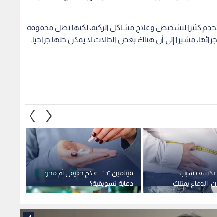
 وتستخدم كثيرا لتشخيص وعلاج مشاكل الركبة، لكنها تظل محفوفة
رائها، مشيرا إلى أن هناك بعض الحالات لا يمكن حلها جراحيا.
ة تكشف سبب
فيتامين "د".. علاج حقيقي أم مجرد
ن: الدماغ يمتلك
دعاية تسويقية؟
يوميا
ية" تقاوم الحمية
الصحة