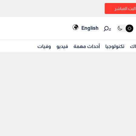
البث المباشر
English
اك
تكنولوجيا
أحداث مهمة
فيديو
وفيات