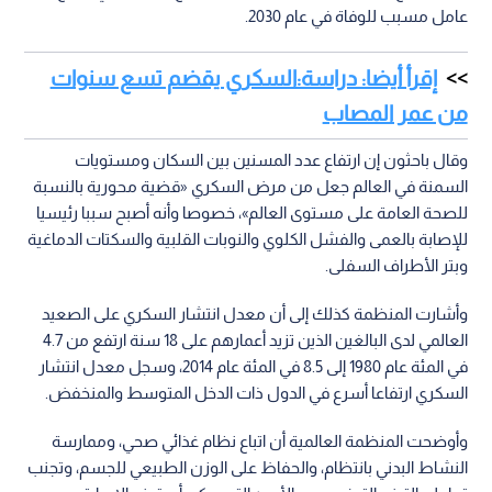
عامل مسبب للوفاة في عام 2030.
إقرأ أيضا: دراسة:السكري يقضم تسع سنوات
من عمر المصاب
وقال باحثون إن ارتفاع عدد المسنين بين السكان ومستويات
السمنة في العالم جعل من مرض السكري «قضية محورية بالنسبة
للصحة العامة على مستوى العالم»، خصوصا وأنه أصبح سببا رئيسيا
للإصابة بالعمى والفشل الكلوي والنوبات القلبية والسكتات الدماغية
وبتر الأطراف السفلى.
وأشارت المنظمة كذلك إلى أن معدل انتشار السكري على الصعيد
العالمي لدى البالغين الذين تزيد أعمارهم على 18 سنة ارتفع من 4.7
في المئة عام 1980 إلى 8.5 في المئة عام 2014، وسجل معدل انتشار
السكري ارتفاعا أسرع في الدول ذات الدخل المتوسط والمنخفض.
وأوضحت المنظمة العالمية أن اتباع نظام غذائي صحي، وممارسة
النشاط البدني بانتظام، والحفاظ على الوزن الطبيعي للجسم، وتجنب