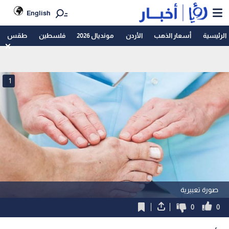
English
الرئيسية
أسعار الذهب
الأردن
مونديال 2026
فلسطين
طقس
1
صورة تعبيرية
0
0