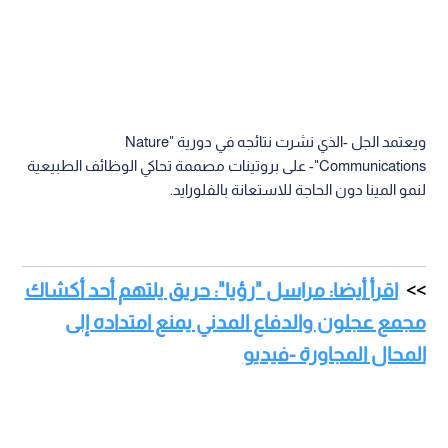
ويعتمد الجل -الذي نشرت نتائجه في دورية "Nature
Communications"- على بروتينات مصممة تحاكي الوظائف الطبيعية
لنمو المينا دون الحاجة للاستعانة بالفلورايد.
اقرأ أيضا: مراسل "رؤيا": حريق يلتهم أحد أكشاك
مجمع عجلون والدفاع المدني يمنع امتداده إلى
المحال المجاورة -فيديو