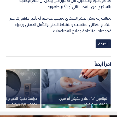
تعاطي التبغ والتدخين، من الأمور التي يمكن أن تمنع الإصابة
بالسكري من النمط الثاني أو تأخير ظهوره.
وقالت إنه يمكن علاج السكري وتجنب عواقبه أو تأخير ظهورها عبر
النظام الغذائي المناسب والنشاط البدني والتأمل الذهني وإجراء
فحوصات منتظمة وعلاج المضاعفات.
الصحة
اقرأ أيضاً
فيتامين "د".. علاج حقيقي أم مجرد
دراسة طبية
دعاية تسويقية؟
يخفض الوزن ويحسن الص