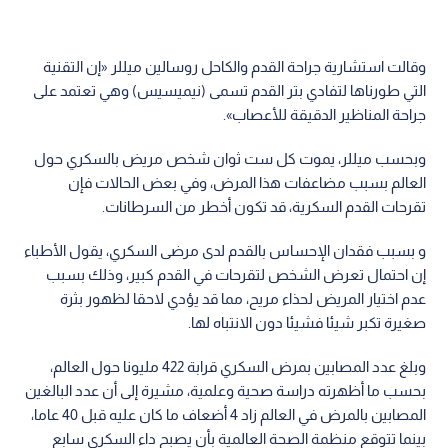
وقالت استشارية جراحة القدم والكاحل روسالين ميللر «إن التقنية
التي طورناها لتفادي بتر القدم تسمى (نيميسيس) وهي تعتمد على
جراحة المناظير الدقيقة للأعصاب».
وبحسب ميللر، يموت كل ست ثوان شخص مريض بالسكري حول
العالم بسبب مضاعفات هذا المرض، وفي بعض الحالات فإن
تقرحات القدم السكرية، قد تكون أخطر من السرطانات.
و بسبب فقدان الإحساس بالقدم لدى مرضى السكري، يقول الأطباء
إن احتمال تعرض الشخص لتقرحات في القدم كبير، وذلك بسبب
عدم اختيار المريض لحذاء مريح، مما قد يؤدي لاحقا لظهور بثرة
صغيرة تكبر شيئا فشيئا دون الانتباه لها.
وبلغ عدد المصابين بمرض السكري قرابة 422 مليونا حول العالم،
بحسب ما أظهرته دراسة صحية وعلمية، مشيرة إلى أن عدد البالغين
المصابين بالمرض في العالم زاد 4 أضعاف ما كان عليه قبل 40 عاما،
بينما تتوقع منظمة الصحة العالمية بأن يصبح داء السكري سابع