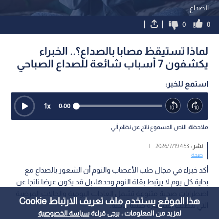
الصداع
0
0
لماذا تستيقظ مصابا بالصداع؟.. الخبراء
يكشفون 7 أسباب شائعة للصداع الصباحي
استمع للخبر:
1
x
0:00
ملاحظة: النص المسموع ناتج عن نظام آلي
نشر :
4:53 2026/7/19
|
صحة
أكد خبراء في مجال طب الأعصاب والنوم أن الشعور بالصداع مع
بداية كل يوم لا يرتبط بقلة النوم وحدها، بل قد يكون عرضا ناتجا عن
اضطرابات صحية متنوعة تشمل العادات اليومية والحالات المرضية
هذا الموقع يستخدم ملف تعريف الارتباط Cookie
التي تتطلب استشارة طبية عاجلة.
لمزيد من المعلومات ، يرجى قراءة
سياسة الخصوصية