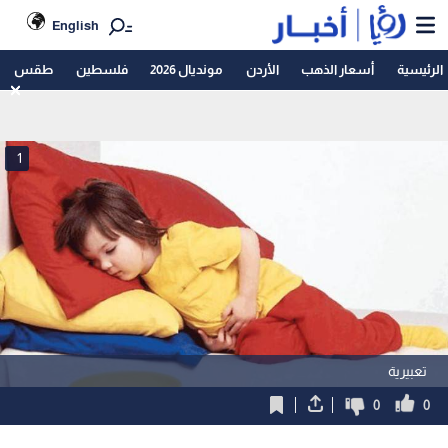
English
الرئيسية
أسعار الذهب
الأردن
مونديال 2026
فلسطين
طقس
1
تعبيرية
0
0