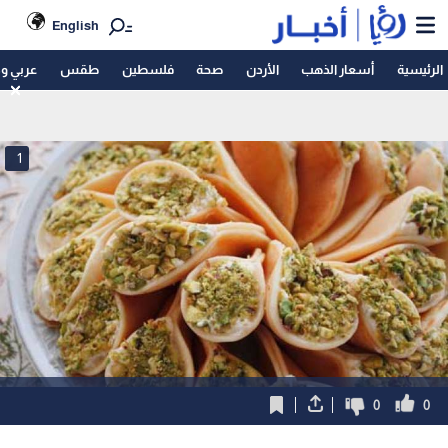
English
الرئيسية
أسعار الذهب
الأردن
صحة
فلسطين
طقس
عربي و
1
0
0