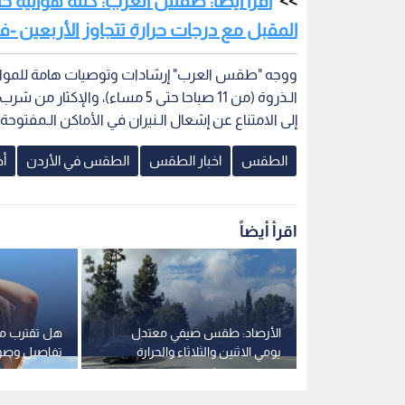
اقرأ أيضا: طقس العرب: كتلة هوائية ح
المقبل مع درجات حرارة تتجاوز الأربعين -ف
ووجه "طقس العرب" إرشادات وتوصيات هامة للمواطن
الـذروة (من 11 صباحا حتى 5 مساء)
إلى الامتناع عن إشعال الـنيران في الأماكن الـمفتوحة.
الطقس
اخبار الطقس
الطقس في الأردن
أ
اقرأ أيضاً
وائية حارة
الأرصاد: طقس صيفي معتدل
هل تقترب مو
ذروتها مطلع
يومي الاثنين والثلاثاء والحرارة
تفاصيل وصول 
رجات حرارة
تسجل 32 مئوية
الأردن وبلاد 
ديو