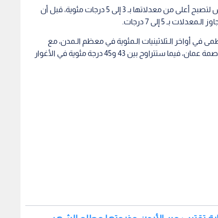
ويتوقع أن يطرأ ارتفاع على درجات الـحرارة يوم الخميس لتصبح أعلى من معدلاتها بـ 3 إلى 5 درجات مئوية، قبل أن
ات بـ 5 إلى 7 درجات.
ى في أواخر الـثلاثينيات الـمئوية في معظم الـمدن، مع
احتمالية ملامستها حاجز 40 درجة مئوية في شرق العاصمة عمان، فيما ستتراوح بين 43 و45 درجة مئوية في الأغوار