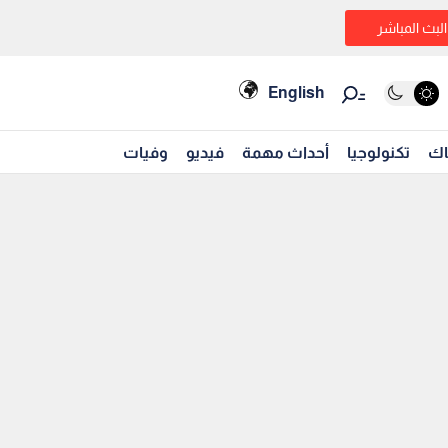
البث المباشر
English
اك
تكنولوجيا
أحداث مهمة
فيديو
وفيات