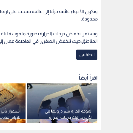
وتكون الأجواء غائمة جزئيا إلى غائمة بسحب على ار
محدودة.
ويستمر انخفاض درجات الحرارة بصورة ملموسة ليلة الأ
المناطق،حيث تنخفض الصغرى في العاصمة عمان إلى حول 10 درجات
الطقس
اقرأ أيضاً
في عادي
الموجة الحارة تبلغ ذروتها في
استمرار تأثير 
ف بالحرارة
الأردن.. إليك درجات الحرارة
للأيام القادم
المتوقعة وموعد انحسارها
انحسارها