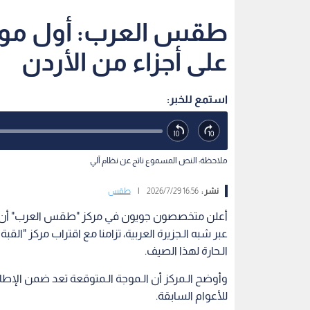
طقس العرب: أول موجة
على أجزاء من الأردن
استمع للخبر:
ملاحظة: النص المسموع ناتج عن نظام آلي
نشر :
16:56 2026/7/29
|
طقس
أعلن متخصصون جويون في مركز "طقس العرب" أن الأرد
عبر شبه الـجزيرة العربية، تزامنا مع اقتراب مركز "القب
الـحارة لهذا الصيف.
وأوضح الـمركز أن الـموجة الـمتوقعة تعد ضمن الإطار
للأعوام السابقة.