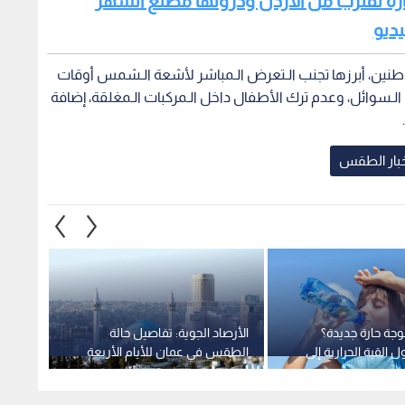
ارة تقترب من الأردن وذروتها مطلع الشهر
يديو
ين، أبرزها تجنب الـتعرض الـمباشر لأشعة الـشمس أوقات
، والإكثار من شرب الـسوائل، وعدم ترك الأطفال داخل الـمركبات الـمغلقة، إضافة
خبار الطقس
جة حارة جديدة؟
الأرصاد الجوية: تفاصيل حالة
تفاصي
القبة الحرارية إلى
الطقس في عمان للأيام الأربعة
حتى ال
الشام
القادمة
المتوق