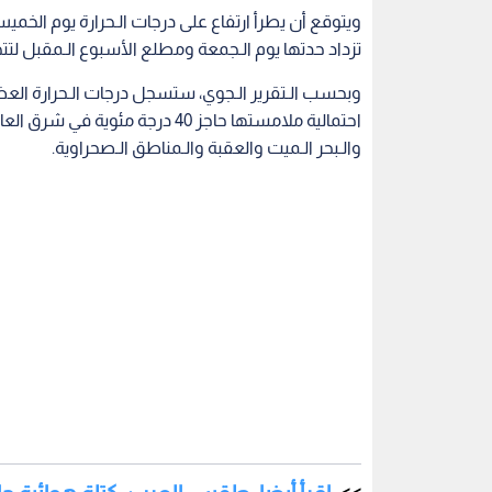
تزداد حدتها يوم الـجمعة ومطلع الأسبوع الـمقبل لتتجاوز الـمعدل
وبحسب الـتقرير الـجوي، ستسجل درجات الـحرارة العظم
والـبحر الـميت والعقبة والـمناطق الـصحراوية.