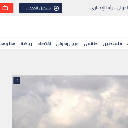
ولي - رؤيا الإخباري
تسجيل الدخول
فلسطين
طقس
عربي ودولي
اقتصاد
رياضة
هنا وهن
1